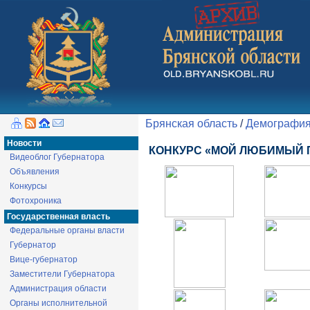
Брянская область
/
Демографи
Новости
КОНКУРС «МОЙ ЛЮБИМЫЙ 
Видеоблог Губернатора
Объявления
Конкурсы
Фотохроника
Государственная власть
Федеральные органы власти
Губернатор
Вице-губернатор
Заместители Губернатора
Администрация области
Органы исполнительной