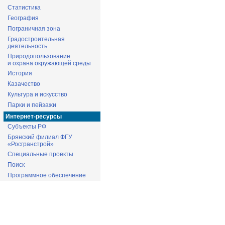
Статистика
География
Пограничная зона
Градостроительная
деятельность
Природопользование
и охрана окружающей среды
История
Казачество
Культура и искусство
Парки и пейзажи
Интернет-ресурсы
Субъекты РФ
Брянский филиал ФГУ
«Росгранстрой»
Специальные проекты
Поиск
Программное обеспечение