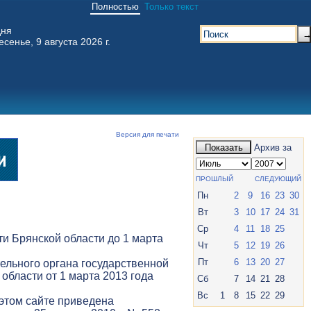
Полностью
Только текст
дня
есенье, 9 августа 2026 г.
Версия для печати
Показать
Архив за
ПРОШЛЫЙ
СЛЕДУЮЩИЙ
Пн
2
9
16
23
30
Вт
3
10
17
24
31
Ср
4
11
18
25
и Брянской области до 1 марта
Чт
5
12
19
26
Пт
6
13
20
27
ельного органа государственной
 области от 1 марта 2013 года
Сб
7
14
21
28
Вс
1
8
15
22
29
 этом сайте приведена