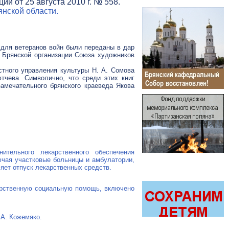
и от 25 августа 2010 г. № 558.
нской области.
 для ветеранов войн были переданы в дар
 Брянской организации Союза художников
стного управления культуры Н. А. Сомова
тчева. Символично, что среди этих книг
замечательного брянского краеведа Якова
ительного лекарственного обеспечения
лючая участковые больницы и амбулатории,
яет отпуск лекарственных средств.
дарственную социальную помощь, включено
 А. Кожемяко.