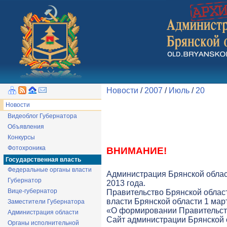
Новости
/
2007
/
Июль
/
20
Новости
Видеоблог Губернатора
Объявления
Конкурсы
Фотохроника
ВНИМАНИЕ!
Государственная власть
Федеральные органы власти
Администрация Брянской облас
Губернатор
2013 года.
Вице-губернатор
Правительство Брянской облас
власти Брянской области 1 март
Заместители Губернатора
«О формировании Правительств
Администрация области
Cайт администрации Брянской о
Органы исполнительной