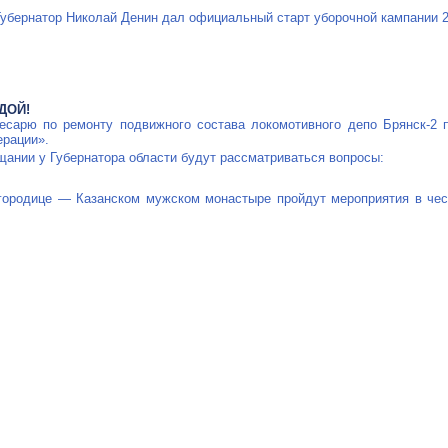
Губернатор Николай Денин дал официальный старт уборочной кампании 2
ДОЙ!
есарю по ремонту подвижного состава локомотивного депо Брянск-2 
ерации».
щании у Губернатора области будут рассматриваться вопросы:
городице — Казанском мужском монастыре пройдут мероприятия в чес