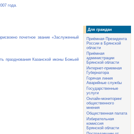
007 года.
Для граждан
присвоено почетное звание «Заслуженный
Приёмная Президента
России в Брянской
области
Приёмная
администрации
ть празднования Казанской иконы Божьей
Брянской области
Интернет-приемная
Губернатора
Горячая линия
Аварийные службы
Государственные
услуги
Онлайн-мониторинг
общественного
мнения
Общественная палата
Избирательная
комиссия
Брянской области
Пострадавшим от