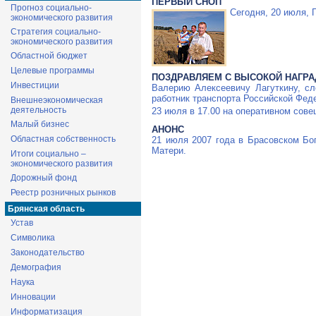
ПЕРВЫЙ СНОП
Прогноз социально-
Сегодня, 20 июля, 
экономического развития
Стратегия социально-
экономического развития
Областной бюджет
Целевые программы
ПОЗДРАВЛЯЕМ С ВЫСОКОЙ НАГРА
Инвестиции
Валерию Алексеевичу Лагуткину, сл
работник транспорта Российской Фед
Внешнеэкономическая
деятельность
23 июля в 17.00 на оперативном сове
Малый бизнес
АНОНС
Областная собственность
21 июля 2007 года в Брасовском Бо
Матери.
Итоги социально –
экономического развития
Дорожный фонд
Реестр розничных рынков
Брянская область
Устав
Символика
Законодательство
Демография
Наука
Инновации
Информатизация