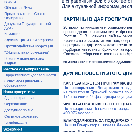
в справочных целях в соответс
власти
Для актуальной информации с
Областная Дума
Представители в Совете
Федерации
КАРТИНЫ В ДАР ГОСПИТА
Депутаты Государственной
20 июля по инициативе Брянского ре
Думы
произведения живописи кисти брянс
Комиссии
России Ю. В. Новикова, пейзаж работ
Административная реформа
Кроме этого, заместители председа
передали в дар библиотеке госпита
Противодействие коррупции
подборка известных брянских авторо
"Официальная Брянщина"
Соколова, сборники стихов поэтов Б
Резерв управленческих
20 ИЮЛЯ 2007 Г. // ПРЕСС-СЛУЖБА АДМИНИ
кадров
Местное самоуправление
ДРУГИЕ НОВОСТИ ЭТОГО ДН
Эффективность деятельности
Совет муниципальных
КАК РЕАЛИЗУЕТСЯ ПРОГРАММА Д
образований
По информации Департамента здра
Наши приоритеты
на территории Брянской области по 
1746 врачей и 44 фельдшера осущест
Здравоохранение
Образование
ЧИСЛО «ОТКАЗНИКОВ» ОТ СОЦПАК
По информации Пенсионного фонда, 
Доступное жилье
460 976 человек.
Сельское хозяйство
БЛАГОДАРНОСТЬ ЗА ПОДДЕРЖКУ
Газификация
На имя Губернатора Николая Денина 
Экономика