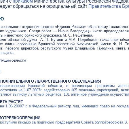
твии с
приказом
Министерства культуры Российской Федераци
ледует обращаться на официальный сайт
Правительства Бря
ЛЮ
гионального отделения партии «Единая Россия» областному госпиталю
ких художников. Среди работ — Икона Богородицы кисти председателя
ы известного брянского художника М. С. Решетнева.
теля областной Думы А. П. Бугаев и М.А. Подобедов, начальник обла
ля книги, собранные Брянской областной библиотекой имени Ф. И. Тю
в: первого директора овстугского музея Владимира Гамолина, книга 
рянщины.
СТРАЦИИ ОБЛАСТИ
Я
ОПОЛНИТЕЛЬНОГО ЛЕКАРСТВЕННОГО ОБЕСПЕЧЕНИЯ
воохранения Брянской области, в реализации программы дополн
состоянию на 1.07.2007г. задействовано 105 лечебных учреждений, вк
вляют выписку льготных рецептов, 101 аптечное учреждение осуществл
ЕТА РАСТЕТ
на 1.06.20007 г. в Федеральный регистр лиц, имеющих право на госу
 ПОТРЕБКООПЕРАЦИИ
поступило письмо за подписью председателя Совета облпотребсоюза В.