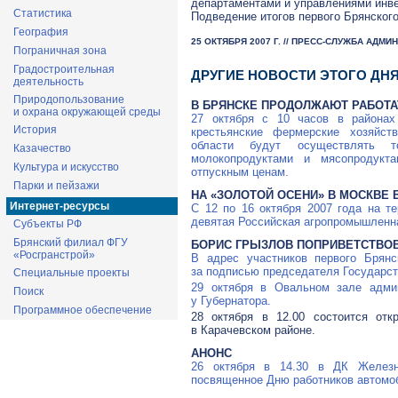
департаментами и управлениями инве
Статистика
Подведение итогов первого Брянског
География
25 ОКТЯБРЯ 2007 Г. // ПРЕСС-СЛУЖБА АДМ
Пограничная зона
Градостроительная
ДРУГИЕ НОВОСТИ ЭТОГО ДН
деятельность
Природопользование
В БРЯНСКЕ ПРОДОЛЖАЮТ РАБОТА
и охрана окружающей среды
27 октября с 10 часов в районах 
История
крестьянские фермерские хозяйст
области будут осуществлять т
Казачество
молокопродуктами и мясопродукт
Культура и искусство
отпускным ценам.
Парки и пейзажи
НА «ЗОЛОТОЙ ОСЕНИ» В МОСКВЕ 
Интернет-ресурсы
С 12 по 16 октября 2007 года на т
девятая Российская агропромышленна
Субъекты РФ
Брянский филиал ФГУ
БОРИС ГРЫЗЛОВ ПОПРИВЕТСТВО
«Росгранстрой»
В адрес участников первого Брянс
за подписью председателя Государс
Специальные проекты
29 октября в Овальном зале админ
Поиск
у Губернатора.
Программное обеспечение
28 октября в 12.00 состоится от
в Карачевском районе.
АНОНС
26 октября в 14.30 в ДК Железно
посвященное Дню работников автомоб