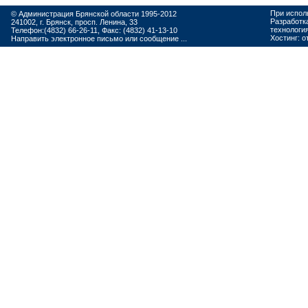
При испол
© Администрация Брянской области 1995-2012
Разработк
241002, г. Брянск, просп. Ленина, 33
технологи
Телефон:(4832) 66-26-11, Факс: (4832) 41-13-10
Хостинг:
о
Направить электронное письмо или сообщение ...