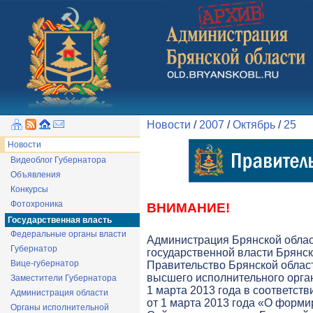
Новости
/
2007
/
Октябрь
/
25
Новости
Видеоблог Губернатора
Объявления
Конкурсы
Фотохроника
ВНИМАНИЕ!
Государственная власть
Федеральные органы власти
Администрация Брянской обла
Губернатор
государственной власти Брянск
Вице-губернатор
Правительство Брянской облас
высшего исполнительного орга
Заместители Губернатора
1 марта 2013 года в соответств
Администрация области
от 1 марта 2013 года «О форми
Органы исполнительной