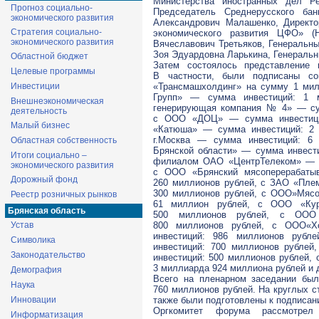
Министерства иностранных дел Ре
Прогноз социально-
Председатель Среднерусского ба
экономического развития
Александрович Малашенко, Директо
Стратегия социально-
экономического развития ЦФО» 
экономического развития
Вячеславович Третьяков, Генеральн
Зоя Эдуардовна Ларькина, Генераль
Областной бюджет
Затем состоялось представление 
Целевые программы
В частности, были подписаны со
Инвестиции
«Трансмашхолдинг» на сумму 1 м
Групп» — сумма инвестиций: 1 
Внешнеэкономическая
генерирующая компания № 4» — сум
деятельность
с ООО «ДОЦ» — сумма инвестиций
Малый бизнес
«Катюша» — сумма инвестиций: 2
г.Москва — сумма инвестиций: 6
Областная собственность
Брянской области» — сумма инвест
Итоги социально –
филиалом ОАО «ЦентрТелеком» — с
экономического развития
с ООО «Брянский мясоперерабаты
Дорожный фонд
260 миллионов рублей, с ЗАО «Пле
300 миллионов рублей, с ООО»Мясо
Реестр розничных рынков
61 миллион рублей, с ООО «Кур
Брянская область
500 миллионов рублей, с ООО 
Устав
800 миллионов рублей, с ООО«Х
инвестиций: 986 миллионов руб
Символика
инвестиций: 700 миллионов рубле
Законодательство
инвестиций: 500 миллионов рублей,
3 миллиарда 924 миллиона рублей и 
Демография
Всего на пленарном заседании бы
Наука
760 миллионов рублей. На круглых с
Инновации
также были подготовлены к подписан
Оргкомитет форума рассмотрел 
Информатизация