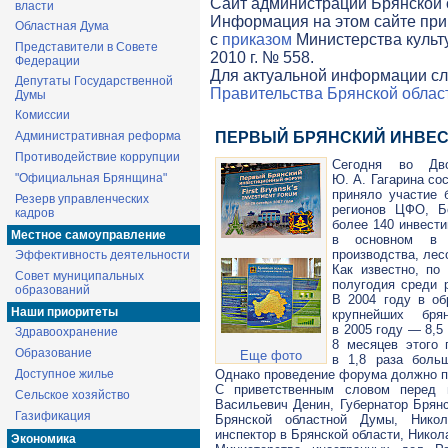
Cайт администрации Брянской о
власти
Информация на этом сайте при
Областная Дума
с
приказом
Министерства культ
Представители в Совете
2010 г. № 558.
Федерации
Для актуальной информации сл
Депутаты Государственной
Правительства Брянской облас
Думы
Комиссии
Административная реформа
ПЕРВЫЙ БРЯНСКИЙ ИНВЕ
Противодействие коррупции
Сегодня во Дво
"Официальная Брянщина"
Ю. А. Гагарина со
приняло участие 
Резерв управленческих
регионов ЦФО, Б
кадров
более 140 инвести
Местное самоуправление
в основном в с
производства, лес
Эффективность деятельности
Как известно, по
Совет муниципальных
полугодия среди 
образований
В 2004 году в о
Наши приоритеты
крупнейших бря
в 2005 году — 8,5
Здравоохранение
8 месяцев этого 
Образование
Еще фото
в 1,8 раза боль
Доступное жилье
Однако проведение форума должно п
С приветственным словом перед 
Сельское хозяйство
Васильевич Денин, Губернатор Брян
Газификация
Брянской областной Думы, Нико
инспектор в Брянской области, Нико
Экономика