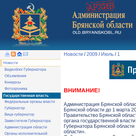
Новости
/
2009
/
Июль
/
1
Новости
Видеоблог Губернатора
Объявления
Конкурсы
Фотохроника
ВНИМАНИЕ!
Государственная власть
Федеральные органы власти
Администрация Брянской облас
Губернатор
Брянской области до 1 марта 20
Вице-губернатор
Правительство Брянской облас
органа государственной власти 
Заместители Губернатора
Губернатора Брянской области
Администрация области
области».
Органы исполнительной