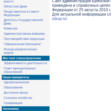
Cайт администрации Брянской о
власти
приведена в справочных целях 
Областная Дума
Федерации от 25 августа 2010 г
Представители в Совете
Для актуальной информации с
Федерации
области.
Депутаты Государственной
Думы
Комиссии
Административная реформа
Противодействие коррупции
"Официальная Брянщина"
Резерв управленческих
кадров
Местное самоуправление
Эффективность деятельности
Совет муниципальных
образований
Наши приоритеты
Здравоохранение
Образование
Доступное жилье
Сельское хозяйство
Газификация
Экономика