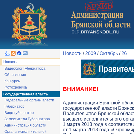
Новости
/
2009
/
Октябрь
/
26
Новости
Видеоблог Губернатора
Объявления
Конкурсы
Фотохроника
ВНИМАНИЕ!
Государственная власть
Федеральные органы власти
Администрация Брянской обла
Губернатор
государственной власти Брянск
Вице-губернатор
Правительство Брянской облас
высшего исполнительного орга
Заместители Губернатора
1 марта 2013 года в соответств
Администрация области
от 1 марта 2013 года «О форми
Органы исполнительной