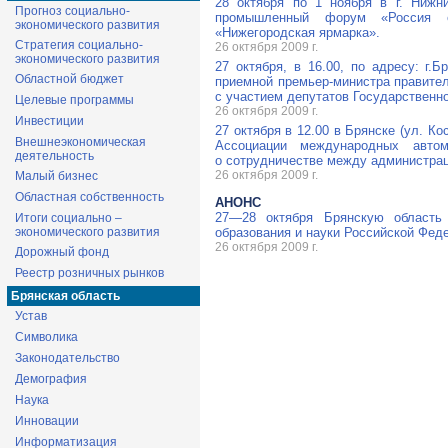
28 октября по 1 ноября в г. Нижн
Прогноз социально-
промышленный форум «Россия е
экономического развития
«Нижегородская ярмарка».
Стратегия социально-
26 октября 2009 г.
экономического развития
27 октября, в 16.00, по адресу: г.
Областной бюджет
приемной премьер-министра правител
с участием депутатов Государственн
Целевые программы
26 октября 2009 г.
Инвестиции
27 октября в 12.00 в Брянске (ул. К
Внешнеэкономическая
Ассоциации международных автом
деятельность
о сотрудничестве между администрац
26 октября 2009 г.
Малый бизнес
Областная собственность
АНОНС
27—28
октября Брянскую область 
Итоги социально –
экономического развития
образования и науки Российской Фед
26 октября 2009 г.
Дорожный фонд
Реестр розничных рынков
Брянская область
Устав
Символика
Законодательство
Демография
Наука
Инновации
Информатизация