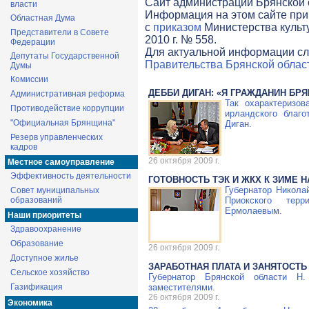
Cайт администрации Брянской о
власти
Информация на этом сайте при
Областная Дума
с
приказом
Министерства культ
Представители в Совете
2010 г. № 558.
Федерации
Для актуальной информации сл
Депутаты Государственной
Правительства Брянской облас
Думы
Комиссии
ДЕББИ ДИГАН: «Я ГРАЖДАНИН БР
Административная реформа
Так охарактеризо
Противодействие коррупции
ирландского благ
"Официальная Брянщина"
Диган.
Резерв управленческих
кадров
26 октября 2009 г.
Местное самоуправление
Эффективность деятельности
ГОТОВНОСТЬ ТЭК И ЖКХ К ЗИМЕ 
Губернатор Никола
Совет муниципальных
образований
Приокского терр
Ермолаевым.
Наши приоритеты
Здравоохранение
Образование
26 октября 2009 г.
Доступное жилье
ЗАРАБОТНАЯ ПЛАТА И ЗАНЯТОСТЬ
Сельское хозяйство
Губернатор Брянской области Н
Газификация
заместителями.
26 октября 2009 г.
Экономика