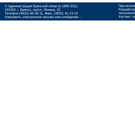
При испол
© Администрация Брянской области 1995-2012
Разработк
241002, г. Брянск, просп. Ленина, 33
технологи
Телефон:(4832) 66-26-11, Факс: (4832) 41-13-10
Хостинг:
о
Направить электронное письмо или сообщение ...