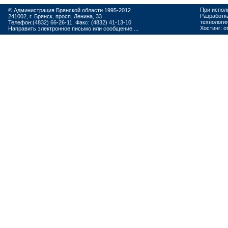
При испол
© Администрация Брянской области 1995-2012
Разработк
241002, г. Брянск, просп. Ленина, 33
технологи
Телефон:(4832) 66-26-11, Факс: (4832) 41-13-10
Хостинг:
о
Направить электронное письмо или сообщение ...