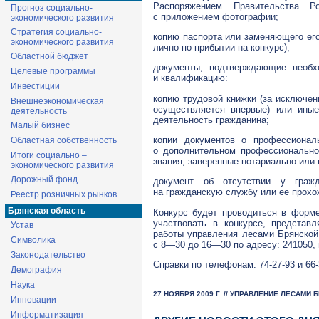
Распоряжением Правительства 
Прогноз социально-
с приложением фотографии;
экономического развития
Стратегия социально-
копию паспорта или заменяющего ег
экономического развития
лично по прибытии на конкурс);
Областной бюджет
документы, подтверждающие необх
Целевые программы
и квалификацию:
Инвестиции
копию трудовой книжки (за исключен
Внешнеэкономическая
осуществляется впервые) или ины
деятельность
деятельность гражданина;
Малый бизнес
копии документов о профессионал
Областная собственность
о дополнительном профессиональном
Итоги социально –
звания, заверенные нотариально или
экономического развития
Дорожный фонд
документ об отсутствии у гражд
на гражданскую службу или ее прох
Реестр розничных рынков
Брянская область
Конкурс будет проводиться в форм
участвовать в конкурсе, представ
Устав
работы управления лесами Брянской
Символика
с
8—30
до
16—30
по адресу: 241050, 
Законодательство
Справки по телефонам:
74-27
-93 и
66
Демография
Наука
27 НОЯБРЯ 2009 Г. // УПРАВЛЕНИЕ ЛЕСАМИ
Инновации
Информатизация