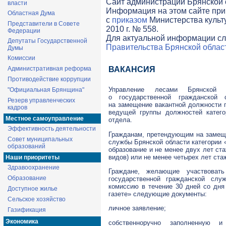
Cайт администрации Брянской о
власти
Информация на этом сайте при
Областная Дума
с
приказом
Министерства культ
Представители в Совете
2010 г. № 558.
Федерации
Для актуальной информации сл
Депутаты Государственной
Правительства Брянской облас
Думы
Комиссии
Административная реформа
ВАКАНСИЯ
Противодействие коррупции
Управление лесами Брянской 
"Официальная Брянщина"
о государственной гражданской 
Резерв управленческих
на замещение вакантной должности 
кадров
ведущей группы должностей катего
Местное самоуправление
отдела.
Эффективность деятельности
Гражданам, претендующим на замещ
Совет муниципальных
службы Брянской области категории
образований
образование и не менее двух лет ст
видов) или не менее четырех лет ста
Наши приоритеты
Здравоохранение
Граждане, желающие участвоват
Образование
государственной гражданской слу
комиссию в течение 30 дней со дня
Доступное жилье
газете» следующие документы:
Сельское хозяйство
личное заявление;
Газификация
Экономика
собственноручно заполненную 