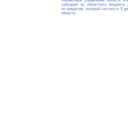
Финансовое управление области об
субсидий из областного бюджета 
по кредитам, который состоится 9 д
области.