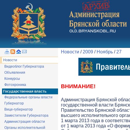
Новости
/
2009
/
Ноябрь
/
27
Новости
Видеоблог Губернатора
Объявления
Конкурсы
Фотохроника
ВНИМАНИЕ!
Государственная власть
Федеральные органы власти
Администрация Брянской обла
Губернатор
государственной власти Брянск
Вице-губернатор
Правительство Брянской облас
высшего исполнительного орга
Заместители Губернатора
1 марта 2013 года в соответств
Администрация области
от 1 марта 2013 года «О форми
Органы исполнительной