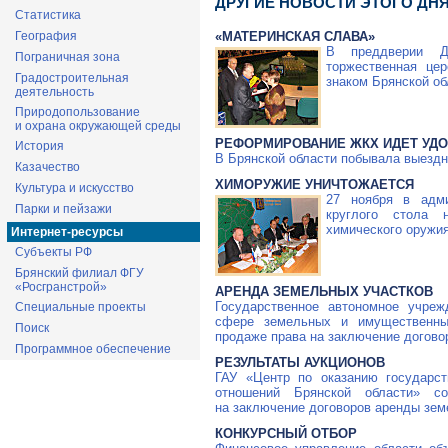
ДРУГИЕ НОВОСТИ ЭТОГО ДН
Статистика
География
«МАТЕРИНСКАЯ СЛАВА»
В преддверии Д
Пограничная зона
торжественная це
Градостроительная
знаком Брянской об
деятельность
Природопользование
и охрана окружающей среды
РЕФОРМИРОВАНИЕ ЖКХ ИДЕТ УД
История
В Брянской области побывала выезд
Казачество
ХИМОРУЖИЕ УНИЧТОЖАЕТСЯ
Культура и искусство
27 ноября в адми
Парки и пейзажи
круглого стола 
химического оружи
Интернет-ресурсы
Субъекты РФ
Брянский филиал ФГУ
«Росгранстрой»
АРЕНДА ЗЕМЕЛЬНЫХ УЧАСТКОВ
Государственное автономное учреж
Специальные проекты
сфере земельных и имущественны
Поиск
продаже права на заключение догово
Программное обеспечение
РЕЗУЛЬТАТЫ АУКЦИОНОВ
ГАУ «Центр по оказанию государс
отношений Брянской области» с
на заключение договоров аренды земе
КОНКУРСНЫЙ ОТБОР