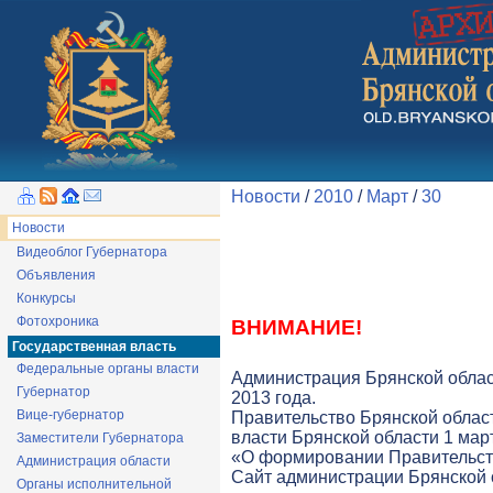
Новости
/
2010
/
Март
/
30
Новости
Видеоблог Губернатора
Объявления
Конкурсы
Фотохроника
ВНИМАНИЕ!
Государственная власть
Федеральные органы власти
Администрация Брянской облас
Губернатор
2013 года.
Вице-губернатор
Правительство Брянской облас
власти Брянской области 1 март
Заместители Губернатора
«О формировании Правительств
Администрация области
Cайт администрации Брянской о
Органы исполнительной