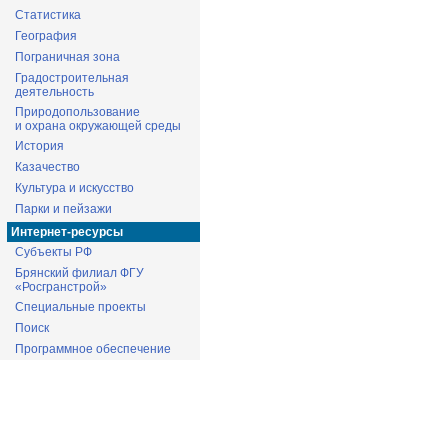
Статистика
География
Пограничная зона
Градостроительная
деятельность
Природопользование
и охрана окружающей среды
История
Казачество
Культура и искусство
Парки и пейзажи
Интернет-ресурсы
Субъекты РФ
Брянский филиал ФГУ
«Росгранстрой»
Специальные проекты
Поиск
Программное обеспечение