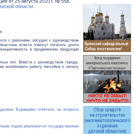
и от 25 августа 2010 г. № 558.
нской области.
е.
ился с рабочими, обсудил с руководством
бластные власти помогут погасить долги
инициативность в продвижении продукции
лько лет. Вместе с руководством города,
ие возобновить работу бассейна к началу
адьевна Буравцова ответила на вопросы
олным ходом реализуется государственная