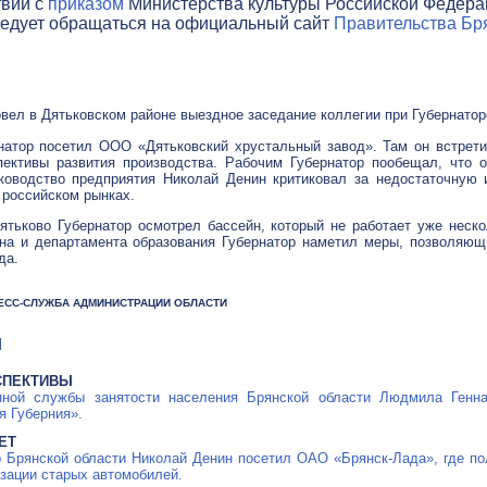
твии с
приказом
Министерства культуры Российской Федераци
ледует обращаться на официальный сайт
Правительства Бря
вел в Дятьковском районе выездное заседание коллегии при Губернатор
натор посетил
ООО «Дятьковский хрустальный завод»
. Там он встрет
пективы развития производства. Рабочим Губернатор пообещал, что о
уководство предприятия Николай Денин критиковал за недостаточную 
 российском рынках.
ятьково Губернатор осмотрел бассейн, который не работает уже неско
она и департамента образования Губернатор наметил меры, позволяющ
да.
 ПРЕСС-СЛУЖБА АДМИНИСТРАЦИИ ОБЛАСТИ
Я
СПЕКТИВЫ
нной службы занятости населения Брянской области Людмила Генн
я Губерния».
ЕТ
р Брянской области Николай Денин посетил
ОАО «Брянск-Лада»
, где п
зации старых автомобилей.