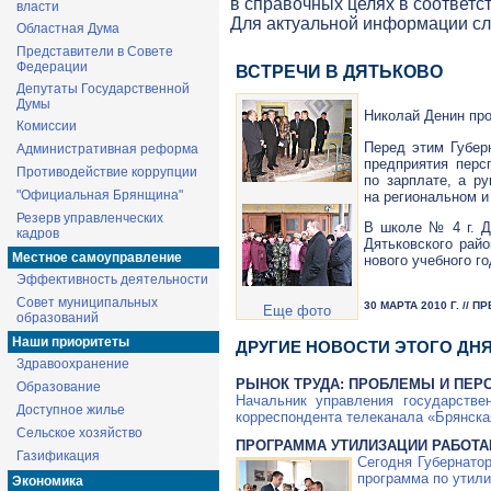
в справочных целях в соответс
власти
Для актуальной информации с
Областная Дума
Представители в Совете
Федерации
ВСТРЕЧИ В ДЯТЬКОВО
Депутаты Государственной
Думы
Николай Денин про
Комиссии
Перед этим Губер
Административная реформа
предприятия перс
Противодействие коррупции
по зарплате, а р
"Официальная Брянщина"
на региональном и
Резерв управленческих
В школе № 4 г. Д
кадров
Дятьковского рай
Местное самоуправление
нового учебного го
Эффективность деятельности
Совет муниципальных
30 МАРТА 2010 Г. //
Еще фото
образований
Наши приоритеты
ДРУГИЕ НОВОСТИ ЭТОГО ДН
Здравоохранение
РЫНОК ТРУДА: ПРОБЛЕМЫ И ПЕР
Образование
Начальник управления государстве
Доступное жилье
корреспондента телеканала «Брянска
Сельское хозяйство
ПРОГРАММА УТИЛИЗАЦИИ РАБОТА
Газификация
Сегодня Губернато
программа по утили
Экономика