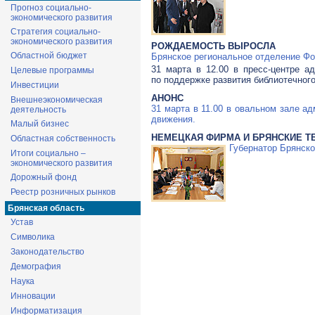
Прогноз социально-
экономического развития
Стратегия социально-
экономического развития
РОЖДАЕМОСТЬ ВЫРОСЛА
Областной бюджет
Брянское региональное отделение Фо
31 марта в 12.00 в пресс-центре а
Целевые программы
по поддержке развития библиотечного
Инвестиции
АНОНС
Внешнеэкономическая
31 марта в 11.00 в овальном зале а
деятельность
движения.
Малый бизнес
НЕМЕЦКАЯ ФИРМА И БРЯНСКИЕ Т
Областная собственность
Губернатор Брянск
Итоги социально –
экономического развития
Дорожный фонд
Реестр розничных рынков
Брянская область
Устав
Символика
Законодательство
Демография
Наука
Инновации
Информатизация