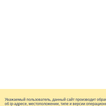
Уважаемый пользователь, данный сайт производит обр
об
ip-адресе
, местоположении, типе и версии операцион