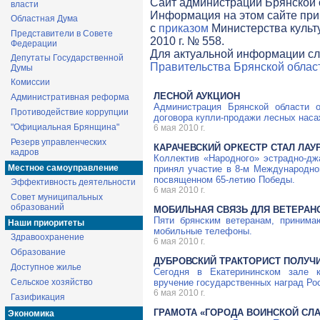
Cайт администрации Брянской о
власти
Информация на этом сайте при
Областная Дума
с
приказом
Министерства культ
Представители в Совете
2010 г. № 558.
Федерации
Для актуальной информации сл
Депутаты Государственной
Правительства Брянской облас
Думы
Комиссии
ЛЕСНОЙ АУКЦИОН
Административная реформа
Администрация Брянской области 
Противодействие коррупции
договора
купли-продажи
лесных наса
"Официальная Брянщина"
6 мая 2010 г.
Резерв управленческих
КАРАЧЕВСКИЙ ОРКЕСТР СТАЛ ЛА
кадров
Коллектив «Народного»
эстрадно-дж
Местное самоуправление
принял участие в
8-м
Международно
посвященном
65-летию
Победы.
Эффективность деятельности
6 мая 2010 г.
Совет муниципальных
образований
МОБИЛЬНАЯ СВЯЗЬ ДЛЯ ВЕТЕРАН
Пяти брянским ветеранам, приним
Наши приоритеты
мобильные телефоны.
Здравоохранение
6 мая 2010 г.
Образование
ДУБРОВСКИЙ ТРАКТОРИСТ ПОЛУЧИ
Доступное жилье
Сегодня в Екатерининском зале 
Сельское хозяйство
вручение государственных наград Ро
6 мая 2010 г.
Газификация
ГРАМОТА «ГОРОДА ВОИНСКОЙ СЛ
Экономика