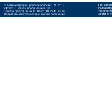
При испол
© Администрация Брянской области 1995-2012
Разработк
241002, г. Брянск, просп. Ленина, 33
технологи
Телефон:(4832) 66-26-11, Факс: (4832) 41-13-10
Хостинг:
о
Направить электронное письмо или сообщение ...