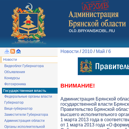
Новости
/
2010
/
Май
/
6
Новости
Видеоблог Губернатора
Объявления
Конкурсы
Фотохроника
ВНИМАНИЕ!
Государственная власть
Федеральные органы власти
Администрация Брянской обла
Губернатор
государственной власти Брянск
Вице-губернатор
Правительство Брянской облас
высшего исполнительного орга
Заместители Губернатора
1 марта 2013 года в соответств
Администрация области
от 1 марта 2013 года «О форми
Органы исполнительной