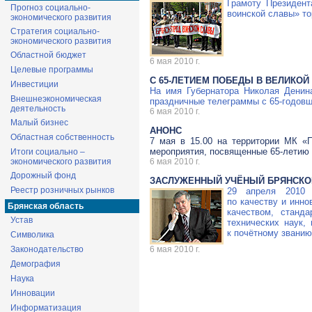
Грамоту Президент
Прогноз социально-
воинской славы» то
экономического развития
Стратегия социально-
экономического развития
Областной бюджет
6 мая 2010 г.
Целевые программы
С
65-ЛЕТИЕМ
ПОБЕДЫ В ВЕЛИКОЙ 
Инвестиции
На имя Губернатора Николая Денин
Внешнеэкономическая
праздничные телеграммы с
65-годов
деятельность
6 мая 2010 г.
Малый бизнес
АНОНС
Областная собственность
7 мая в 15.00 на территории МК «
мероприятия, посвященные
65-летию
Итоги социально –
экономического развития
6 мая 2010 г.
Дорожный фонд
ЗАСЛУЖЕННЫЙ УЧЁНЫЙ БРЯНСКО
Реестр розничных рынков
29 апреля 2010 
по качеству и инн
Брянская область
качеством, станд
Устав
технических наук,
к почётному звани
Символика
Законодательство
6 мая 2010 г.
Демография
Наука
Инновации
Информатизация