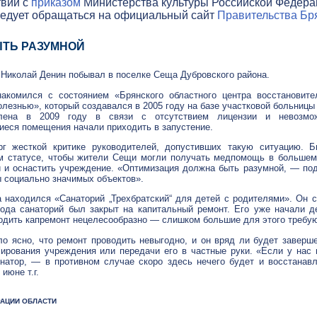
твии с
приказом
Министерства культуры Российской Федераци
ледует обращаться на официальный сайт
Правительства Бря
ТЬ РАЗУМНОЙ
 Николай Денин побывал в поселке Сеща Дубровского района.
накомился с состоянием «Брянского областного центра восстановит
олезнью», который создавался в 2005 году на базе участковой больницы
влена в 2009 году в связи с отсутствием лицензии и невозмо
иеся помещения начали приходить в запустение.
рг жесткой критике руководителей, допустивших такую ситуацию. Б
м статусе, чтобы жители Сещи могли получать медпомощь в большем 
 и оснастить учреждение. «Оптимизация должна быть разумной, — под
ы социально значимых объектов».
 находился «Санаторий „Трехбратский“ для детей с родителями». Он с
года санаторий был закрыт на капитальный ремонт. Его уже начали д
одить капремонт нецелесообразно — слишком большие для этого требую
ло ясно, что ремонт проводить невыгодно, и он вряд ли будет завер
рования учреждения или передачи его в частные руки. «Если у нас н
рнатор, — в противном случае скоро здесь нечего будет и восстанав
июне т.г.
ТРАЦИИ ОБЛАСТИ