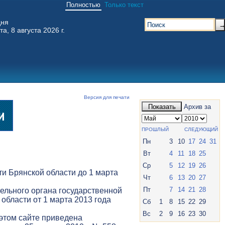
Полностью
Только текст
дня
та, 8 августа 2026 г.
Версия для печати
Показать
Архив за
ПРОШЛЫЙ
СЛЕДУЮЩИЙ
Пн
3
10
17
24
31
Вт
4
11
18
25
Ср
5
12
19
26
и Брянской области до 1 марта
Чт
6
13
20
27
Пт
7
14
21
28
ельного органа государственной
 области от 1 марта 2013 года
Сб
1
8
15
22
29
Вс
2
9
16
23
30
 этом сайте приведена