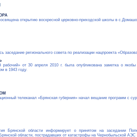
Я
ОРА
посвящена открытию воскресной церковно-приходской школы в с.Домашо
сь заседание регионального совета по реализации нацпроекта «Образов
Ь
й рабочий» от 30 апреля 2010 г. была опубликована заметка о якобы
ом в 1943 году.
ДОМ
ционный телеканал «Брянская губерния» начал вещание программ с су
ития Брянской области информирует о принятом на заседании Попе
 Брянской области, пострадавших от катастрофы на Чернобыльской АЭС