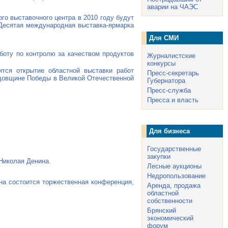
аварии на ЧАЭС
го выставочного центра в 2010 году будут
я Десятая международная
выставка-ярмарка
Для СМИ
боту по контролю за качеством продуктов
Журналистские
конкурсы
ится открытие областной выставки работ
Пресс-секретарь
довщине Победы в Великой Отечественной
Губернатора
Пресс-служба
Пресса и власть
Для бизнеса
Государственные
закупки
Николая Денина.
Лесные аукционы
Недропользование
на
состоится торжественная конференция,
Аренда, продажа
областной
собственности
Брянский
экономический
форум