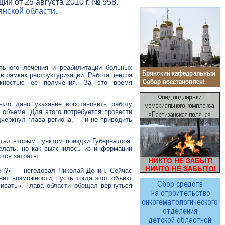
и от 25 августа 2010 г. № 558.
нской области.
ельного лечения и реабилитации больных
 в рамках реструктуризации. Работа центра
жностью ее получения. За это время
ыло дано указание восстановить работу
объеме. Для этого потребуется провести
черкнул глава региона, — и не приводить
тал вторым пунктом поездки Губернатора.
елать, но как выяснилось из информации
тся затраты.
шен?» — негодовал Николай Денин. Сейчас
ет возможности, пусть тогда этот объект
ливать». Глава области обещал вернуться