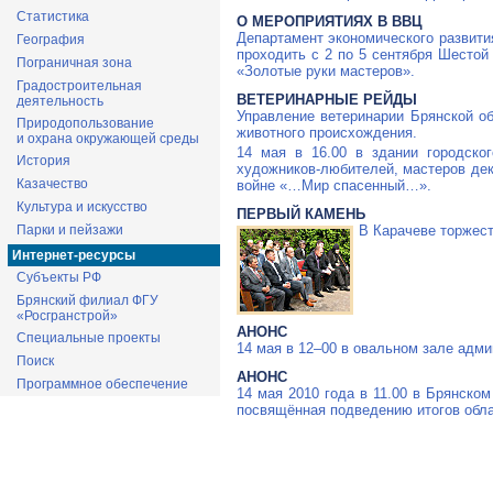
Статистика
О МЕРОПРИЯТИЯХ В ВВЦ
Департамент экономического развития
География
проходить с 2 по 5 сентября Шесто
Пограничная зона
«Золотые руки мастеров».
Градостроительная
ВЕТЕРИНАРНЫЕ РЕЙДЫ
деятельность
Управление ветеринарии Брянской о
Природопользование
животного происхождения.
и охрана окружающей среды
14 мая в 16.00 в здании городског
История
художников-любителей
, мастеров
дек
Казачество
войне «…Мир спасенный…».
Культура и искусство
ПЕРВЫЙ КАМЕНЬ
В Карачеве торжес
Парки и пейзажи
Интернет-ресурсы
Субъекты РФ
Брянский филиал ФГУ
«Росгранстрой»
АНОНС
Специальные проекты
14 мая в 12–00 в овальном зале адм
Поиск
АНОНС
Программное обеспечение
14 мая 2010 года в 11.00 в Брянско
посвящённая подведению итогов обл