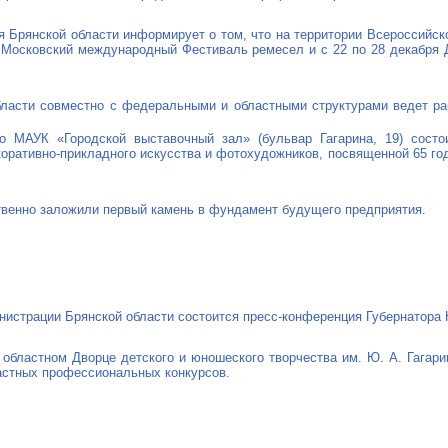
 Брянской области информирует о том, что на территории Всероссийско
й Московский международный Фестиваль ремесел и с 22 по 28 декабр
бласти совместно с федеральными и областными структурами ведет ра
о МАУК «Городской выставочный зал» (бульвар Гагарина, 19) состо
оративно-прикладного
искусства и фотохудожников, посвященной 65 го
твенно заложили первый камень в фундамент будущего предприятия.
инистрации Брянcкой области состоится
пресс-конференция
Губернатора 
м областном Дворце детского и юношеского творчества им.
Ю. А. Гагари
астных профессиональных конкурсов.