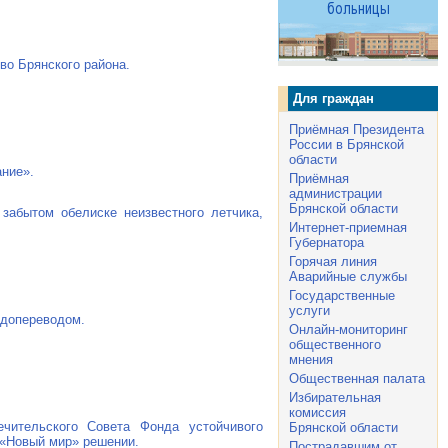
во Брянского района.
Для граждан
Приёмная Президента
России в Брянской
области
ание».
Приёмная
администрации
Брянской области
 забытом обелиске неизвестного летчика,
Интернет-приемная
Губернатора
Горячая линия
Аварийные службы
Государственные
услуги
рдопереводом.
Онлайн-мониторинг
общественного
мнения
Общественная палата
Избирательная
комиссия
чительского Совета Фонда устойчивого
Брянской области
 «Новый мир» решении.
Пострадавшим от