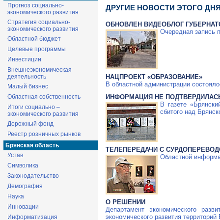
Прогноз социально-
ДРУГИЕ НОВОСТИ ЭТОГО ДН
экономического развития
Стратегия социально-
ОБНОВЛЕН ВИДЕОБЛОГ ГУБЕРНАТ
экономического развития
Очередная запись 
Областной бюджет
Целевые программы
Инвестиции
Внешнеэкономическая
НАЦПРОЕКТ «ОБРАЗОВАНИЕ»
деятельность
В областной администрации состояло
Малый бизнес
ИНФОРМАЦИЯ НЕ ПОДТВЕРДИЛАС
Областная собственность
В газете «Брянски
Итоги социально –
сбитого над Брянск
экономического развития
Дорожный фонд
Реестр розничных рынков
Брянская область
ТЕЛЕПЕРЕДАЧИ С СУРДОПЕРЕВО
Устав
Областной информа
Символика
Законодательство
Демография
Наука
О РЕШЕНИИ
Инновации
Департамент экономического разв
экономического развития территорий
Информатизация