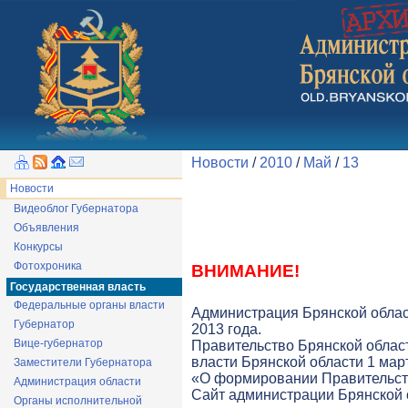
Новости
/
2010
/
Май
/
13
Новости
Видеоблог Губернатора
Объявления
Конкурсы
Фотохроника
ВНИМАНИЕ!
Государственная власть
Федеральные органы власти
Администрация Брянской облас
Губернатор
2013 года.
Вице-губернатор
Правительство Брянской облас
власти Брянской области 1 март
Заместители Губернатора
«О формировании Правительств
Администрация области
Cайт администрации Брянской о
Органы исполнительной