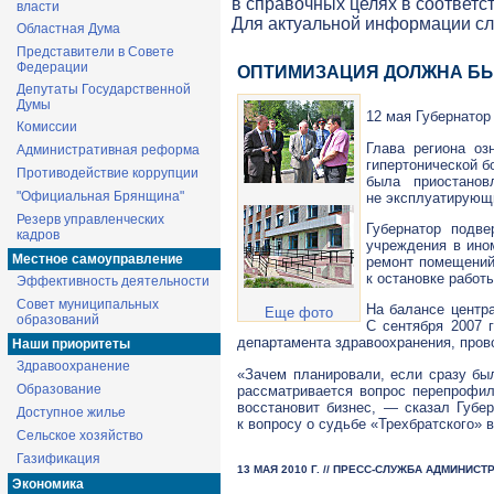
в справочных целях в соответс
власти
Для актуальной информации с
Областная Дума
Представители в Совете
Федерации
ОПТИМИЗАЦИЯ ДОЛЖНА БЫ
Депутаты Государственной
Думы
12 мая Губернатор
Комиссии
Глава региона оз
Административная реформа
гипертонической б
Противодействие коррупции
была приостано
"Официальная Брянщина"
не эксплуатирующ
Резерв управленческих
Губернатор подве
кадров
учреждения в ино
Местное самоуправление
ремонт помещений
к остановке работ
Эффективность деятельности
Совет муниципальных
На балансе центра
Еще фото
образований
С сентября 2007 
департамента здравоохранения, пров
Наши приоритеты
Здравоохранение
«Зачем планировали, если сразу бы
Образование
рассматривается вопрос перепрофили
восстановит бизнес, — сказал Губе
Доступное жилье
к вопросу о судьбе «Трехбратского» в 
Сельское хозяйство
Газификация
13 МАЯ 2010 Г. // ПРЕСС-СЛУЖБА АДМИНИС
Экономика