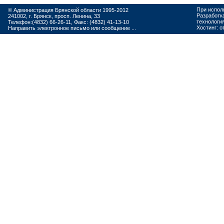
При испол
© Администрация Брянской области 1995-2012
Разработк
241002, г. Брянск, просп. Ленина, 33
технологи
Телефон:(4832) 66-26-11, Факс: (4832) 41-13-10
Хостинг:
о
Направить электронное письмо или сообщение ...