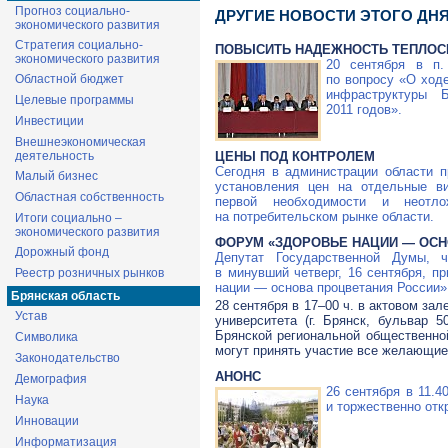
Прогноз социально-
ДРУГИЕ НОВОСТИ ЭТОГО ДН
экономического развития
Стратегия социально-
ПОВЫСИТЬ НАДЕЖНОСТЬ ТЕПЛО
экономического развития
20 сентября в п.
Областной бюджет
по вопросу «О ход
инфраструктуры 
Целевые программы
2011 годов».
Инвестиции
Внешнеэкономическая
деятельность
ЦЕНЫ ПОД КОНТРОЛЕМ
Сегодня в администрации области 
Малый бизнес
установления цен на отдельные в
Областная собственность
первой необходимости и неотл
на потребительском рынке области.
Итоги социально –
экономического развития
ФОРУМ «ЗДОРОВЬЕ НАЦИИ — ОСН
Дорожный фонд
Депутат Государственной Думы, 
в минувший четверг, 16 сентября, п
Реестр розничных рынков
нации — основа процветания России»
Брянская область
28 сентября в 17–00 ч. в актовом за
Устав
университета (г. Брянск, бульвар
5
Брянской региональной общественно
Символика
могут принять участие все желающие
Законодательство
АНОНС
Демография
26 сентября в 11.4
Наука
и торжественно отк
Инновации
Информатизация