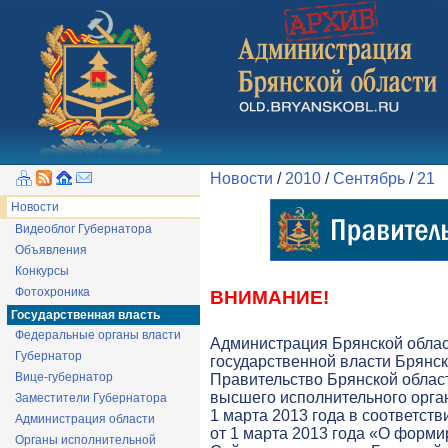
Новости
/
2010
/
Сентябрь
/
21
Новости
Видеоблог Губернатора
Объявления
Конкурсы
Фотохроника
ВНИМАНИЕ!
Государственная власть
Федеральные органы власти
Администрация Брянской обла
Губернатор
государственной власти Брянск
Вице-губернатор
Правительство Брянской облас
высшего исполнительного орга
Заместители Губернатора
1 марта 2013 года в соответств
Администрация области
от 1 марта 2013 года «О форми
Органы исполнительной