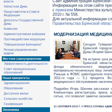
Cайт администрации Брянской о
власти
Информация на этом сайте при
Областная Дума
с
приказом
Министерства культ
Представители в Совете
2010 г. № 558.
Федерации
Для актуальной информации сл
Депутаты Государственной
Правительства Брянской облас
Думы
Комиссии
Административная реформа
МОДЕРНИЗАЦИЯ МЕДИЦИН
Противодействие коррупции
Сегодня Губерна
"Официальная Брянщина"
Брянской городск
Резерв управленческих
Думы Игорем Шач
кадров
Местное самоуправление
На встрече шла р
Брянской област
Эффективность деятельности
фонда обязательного медици
Совет муниципальных
материально-техническую
базу лечеб
образований
Раньше в ФОМС работодатели платил
2011-го
года — 5,1 процента. Все
Наши приоритеты
медицинского обслуживания населен
Здравоохранение
Образование
Подробно Игорь Шачнев рассказал 
Компьютеры регистратуры, врача, 
Доступное жилье
сетью, что позволит заметно экономи
Сельское хозяйство
Газификация
21 СЕНТЯБРЯ 2010 Г. // ПРЕСС-СЛУЖБА АД
Экономика