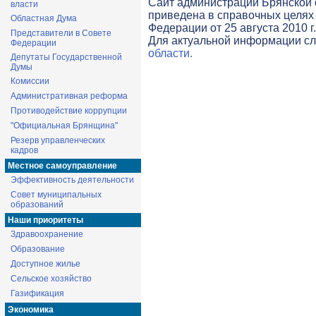
Cайт администрации Брянской о
власти
приведена в справочных целях 
Областная Дума
Федерации от 25 августа 2010 г
Представители в Совете
Для актуальной информации с
Федерации
области.
Депутаты Государственной
Думы
Комиссии
Административная реформа
Противодействие коррупции
"Официальная Брянщина"
Резерв управленческих
кадров
Местное самоуправление
Эффективность деятельности
Совет муниципальных
образований
Наши приоритеты
Здравоохранение
Образование
Доступное жилье
Сельское хозяйство
Газификация
Экономика