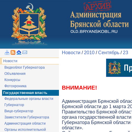
Новости
/
2010
/
Сентябрь
/
23
Новости
Видеоблог Губернатора
Объявления
Конкурсы
Фотохроника
ВНИМАНИЕ!
Государственная власть
Федеральные органы власти
Администрация Брянской облас
Губернатор
Брянской области до 1 марта 20
Вице-губернатор
Правительство Брянской облас
органа государственной власти 
Заместители Губернатора
Губернатора Брянской области
Администрация области
области».
Органы исполнительной