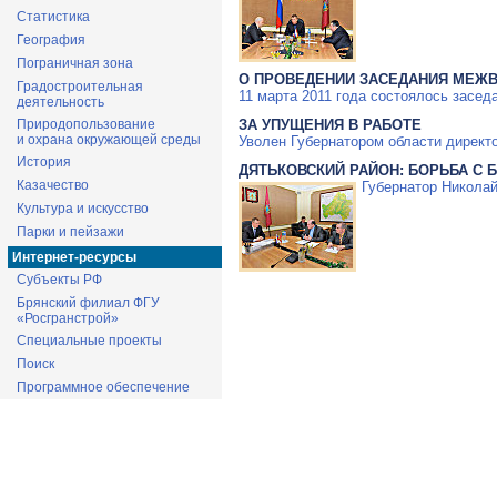
Статистика
География
Пограничная зона
О ПРОВЕДЕНИИ ЗАСЕДАНИЯ МЕЖВ
Градостроительная
11 марта 2011 года состоялось засе
деятельность
Природопользование
ЗА УПУЩЕНИЯ В РАБОТЕ
и охрана окружающей среды
Уволен Губернатором области директ
История
ДЯТЬКОВСКИЙ РАЙОН: БОРЬБА С 
Казачество
Губернатор Николай
Культура и искусство
Парки и пейзажи
Интернет-ресурсы
Субъекты РФ
Брянский филиал ФГУ
«Росгранстрой»
Специальные проекты
Поиск
Программное обеспечение