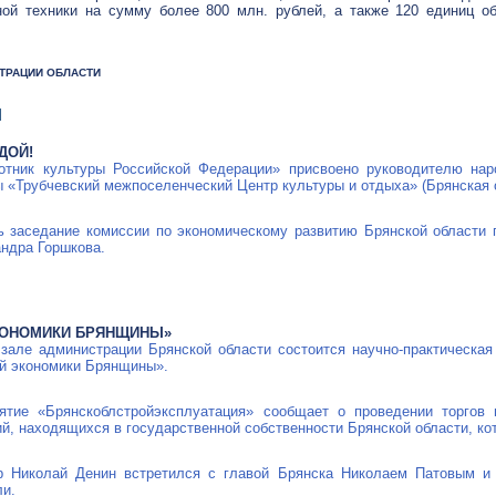
ной техники на сумму более 800 млн. рублей, а также 120 единиц о
ИСТРАЦИИ ОБЛАСТИ
Я
ДОЙ!
отник культуры Российской Федерации» присвоено руководителю нар
 «Трубчевский межпоселенческий Центр культуры и отдыха» (Брянская о
ь заседание комиссии по экономическому развитию Брянской области 
андра Горшкова.
КОНОМИКИ БРЯНЩИНЫ»
 зале администрации Брянской области состоится научно-практическа
й экономики Брянщины».
иятие «Брянскоблстройэксплуатация» сообщает о проведении торгов
, находящихся в государственной собственности Брянской области, кот
р Николай Денин встретился с главой Брянска Николаем Патовым и 
и.