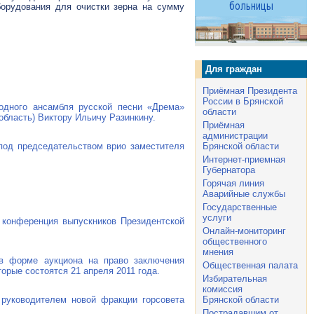
борудования для очистки зерна на сумму
Для граждан
Приёмная Президента
России в Брянской
одного ансамбля русской песни «Дрема»
области
бласть) Виктору Ильичу Разинкину.
Приёмная
администрации
Брянской области
под председательством врио заместителя
Интернет-приемная
Губернатора
Горячая линия
Аварийные службы
Государственные
услуги
я конференция выпускников Президентской
Онлайн-мониторинг
общественного
мнения
 в форме аукциона на право заключения
Общественная палата
орые состоятся 21 апреля 2011 года.
Избирательная
комиссия
Брянской области
руководителем новой фракции горсовета
Пострадавшим от