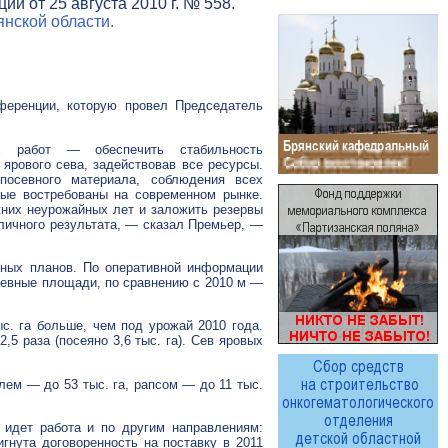
и от 25 августа 2010 г. № 558.
нской области.
ференции, которую провел Председатель
х
работ — обеспечить стабильность
ярового сева, задействовав все ресурсы.
посевного материала, соблюдения всех
рые востребованы на современном рынке.
жних неурожайных лет и заложить резервы
личного результата, — сказал Премьер, —
нных планов. По оперативной информации
осевные площади, по сравнению с 2010 м —
ыс. га больше, чем под урожай 2010 года.
5 раза (посеяно 3,6 тыс. га). Сев яровых
ем — до 53 тыс. га, рапсом — до 11 тыс.
 идет работа и по другим направлениям:
гнута договоренность на поставку в 2011