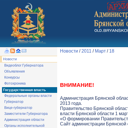
Новости
/
2011
/
Март
/
18
Новости
Видеоблог Губернатора
Объявления
Конкурсы
Фотохроника
ВНИМАНИЕ!
Государственная власть
Федеральные органы власти
Администрация Брянской облас
Губернатор
2013 года.
Вице-губернатор
Правительство Брянской облас
власти Брянской области 1 март
Заместители Губернатора
«О формировании Правительств
Администрация области
Cайт администрации Брянской о
Органы исполнительной