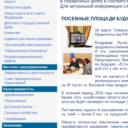
в справочных целях в соответс
власти
Для актуальной информации с
Областная Дума
Представители в Совете
Федерации
ПОСЕВНЫЕ ПЛОЩАДИ БУДУ
Депутаты Государственной
Думы
18 марта Губерна
Комиссии
Правительства РФ
Административная реформа
Владимир Пути
Противодействие коррупции
продовольственно
"Официальная Брянщина"
И это увеличени
необходимых техн
Резерв управленческих
Председатель Пра
кадров
на будущее. «Есл
Местное самоуправление
для это у нас ест
Эффективность деятельности
Что же касается 
Совет муниципальных
регионального ком
образований
на 30 тысяч га. Валовый сбор проду
Наши приоритеты
В осенний период 2010 года посеяно
Здравоохранение
Кроме того, хозяйствами области был
Образование
культур будет проведен на площади 3
Доступное жилье
Поставлена задача по расширению по
Сельское хозяйство
га, соей — более 3 тыс. га, кукурузой
Газификация
Область полностью обеспечена семе
Экономика
приобретаются удобрения,
горюче-с