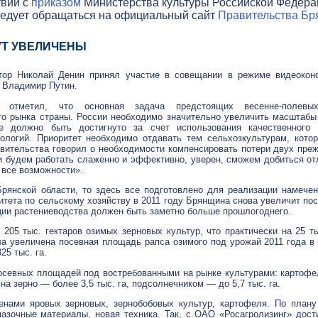
твии с
приказом
Министерства культуры Российской Федераци
ледует обращаться на официальный сайт
Правительства Бря
Т УВЕЛИЧЕНЫ
тор Николай Денин принял участие в совещании в режиме видеокон
 Владимир Путин.
н отметил, что основная задача предстоящих
весенне-полевы
го рынка страны. России необходимо значительно увеличить масштабы 
е должно быть достигнуто за счет использования качественного 
ологий. Приоритет необходимо отдавать тем сельхозкультурам, кото
вительства говорил о необходимости компенсировать потери двух пре
и будем работать слаженно и эффективно, уверен, сможем добиться от
ь все возможности».
Брянской области, то здесь все подготовлено для реализации намече
итета по сельскому хозяйству в 2011 году Брянщина снова увеличит п
кции растениеводства должен быть заметно больше прошлогоднего.
 205 тыс. гектаров озимых зерновых культур, что практически на 25 т
а увеличена посевная площадь рапса озимого под урожай 2011 года в 2,
25 тыс. га.
севных площадей под востребованными на рынке культурами: картофел
 на зерно — более 3,5 тыс. га, подсолнечником — до 5,7 тыс. га.
нами яровых зерновых, зернобобовых культур, картофеля. По плану
мазочные
материалы, новая техника. Так, с
ОАО «Росагролизинг»
дости