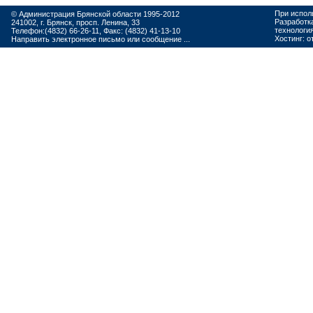
При испол
© Администрация Брянской области 1995-2012
Разработк
241002, г. Брянск, просп. Ленина, 33
технологи
Телефон:(4832) 66-26-11, Факс: (4832) 41-13-10
Хостинг:
о
Направить электронное письмо или сообщение ...