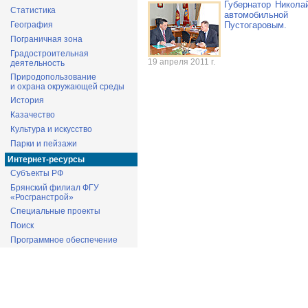
Губернатор Никола
Статистика
автомобильно
География
Пустогаровым.
Пограничная зона
Градостроительная
19 апреля 2011 г.
деятельность
Природопользование
и охрана окружающей среды
История
Казачество
Культура и искусство
Парки и пейзажи
Интернет-ресурсы
Субъекты РФ
Брянский филиал ФГУ
«Росгранстрой»
Специальные проекты
Поиск
Программное обеспечение