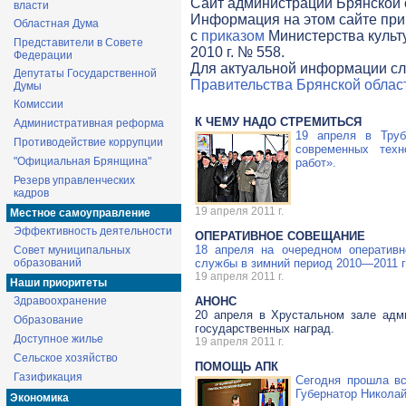
Cайт администрации Брянской о
власти
Информация на этом сайте при
Областная Дума
с
приказом
Министерства культ
Представители в Совете
2010 г. № 558.
Федерации
Для актуальной информации сл
Депутаты Государственной
Правительства Брянской облас
Думы
Комиссии
К ЧЕМУ НАДО СТРЕМИТЬСЯ
Административная реформа
19 апреля в Труб
Противодействие коррупции
современных тех
"Официальная Брянщина"
работ».
Резерв управленческих
кадров
19 апреля 2011 г.
Местное самоуправление
Эффективность деятельности
ОПЕРАТИВНОЕ СОВЕЩАНИЕ
18 апреля на очередном оператив
Совет муниципальных
образований
службы в зимний период
2010—2011 г
19 апреля 2011 г.
Наши приоритеты
Здравоохранение
АНОНС
20 апреля в Хрустальном зале адми
Образование
государственных наград.
Доступное жилье
19 апреля 2011 г.
Сельское хозяйство
ПОМОЩЬ АПК
Газификация
Сегодня прошла вс
Губернатор Николай
Экономика