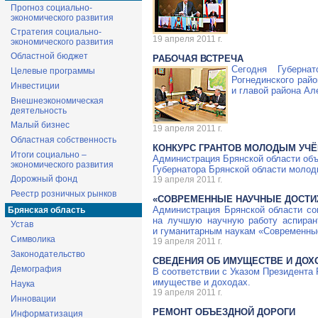
Прогноз социально-
экономического развития
Стратегия социально-
19 апреля 2011 г.
экономического развития
Областной бюджет
РАБОЧАЯ ВСТРЕЧА
Сегодня Губерна
Целевые программы
Рогнединского рай
Инвестиции
и главой района А
Внешнеэкономическая
деятельность
Малый бизнес
19 апреля 2011 г.
Областная собственность
КОНКУРС ГРАНТОВ МОЛОДЫМ УЧ
Итоги социально –
Администрация Брянской области объя
экономического развития
Губернатора Брянской области молод
Дорожный фонд
19 апреля 2011 г.
Реестр розничных рынков
«СОВРЕМЕННЫЕ НАУЧНЫЕ ДОСТИЖ
Администрация Брянской области со
Брянская область
на лучшую научную работу аспиран
Устав
и гуманитарным наукам «Современны
Символика
19 апреля 2011 г.
Законодательство
СВЕДЕНИЯ ОБ ИМУЩЕСТВЕ И ДОХ
Демография
В соответствии с Указом Президента
имуществе и доходах.
Наука
19 апреля 2011 г.
Инновации
РЕМОНТ ОБЪЕЗДНОЙ ДОРОГИ
Информатизация