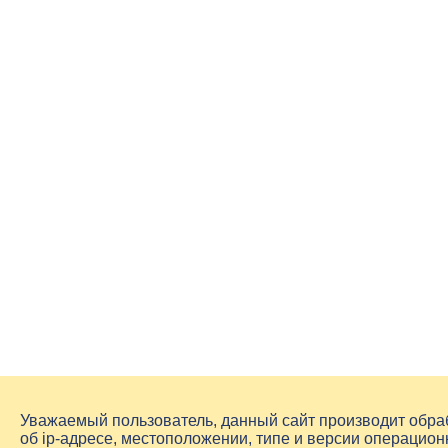
Уважаемый пользователь, данный сайт производит обр
об
ip-адресе
, местоположении, типе и версии операцион