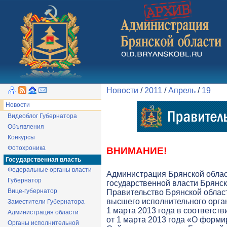
Новости
/
2011
/
Апрель
/
19
Новости
Видеоблог Губернатора
Объявления
Конкурсы
Фотохроника
ВНИМАНИЕ!
Государственная власть
Федеральные органы власти
Администрация Брянской обла
Губернатор
государственной власти Брянск
Вице-губернатор
Правительство Брянской облас
высшего исполнительного орга
Заместители Губернатора
1 марта 2013 года в соответств
Администрация области
от 1 марта 2013 года «О форми
Органы исполнительной