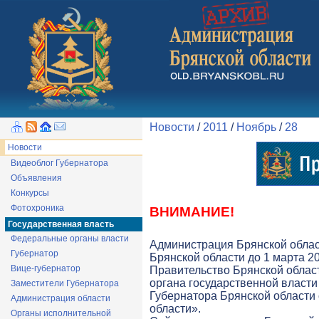
Новости
/
2011
/
Ноябрь
/
28
Новости
Видеоблог Губернатора
Объявления
Конкурсы
Фотохроника
ВНИМАНИЕ!
Государственная власть
Федеральные органы власти
Администрация Брянской облас
Губернатор
Брянской области до 1 марта 20
Вице-губернатор
Правительство Брянской облас
органа государственной власти 
Заместители Губернатора
Губернатора Брянской области
Администрация области
области».
Органы исполнительной