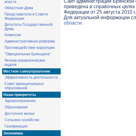
Cайт администрации Брянской о
власти
приведена в справочных целях 
Областная Дума
Федерации от 25 августа 2010 г
Представители в Совете
Для актуальной информации с
Федерации
области.
Депутаты Государственной
Думы
Комиссии
Административная реформа
Противодействие коррупции
"Официальная Брянщина"
Резерв управленческих
кадров
Местное самоуправление
Эффективность деятельности
Совет муниципальных
образований
Наши приоритеты
Здравоохранение
Образование
Доступное жилье
Сельское хозяйство
Газификация
Экономика