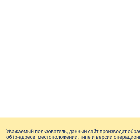
Уважаемый пользователь, данный сайт производит обр
об
ip-адресе
, местоположении, типе и версии операцион