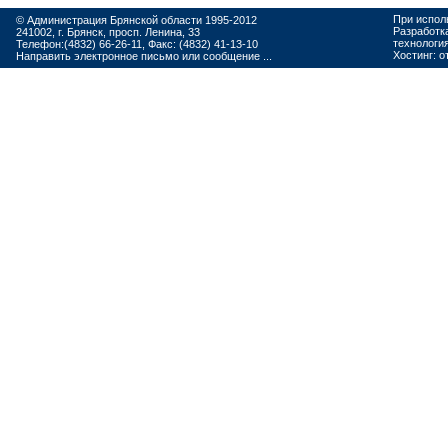
При испол
© Администрация Брянской области 1995-2012
Разработк
241002, г. Брянск, просп. Ленина, 33
технологи
Телефон:(4832) 66-26-11, Факс: (4832) 41-13-10
Хостинг:
о
Направить электронное письмо или сообщение ...