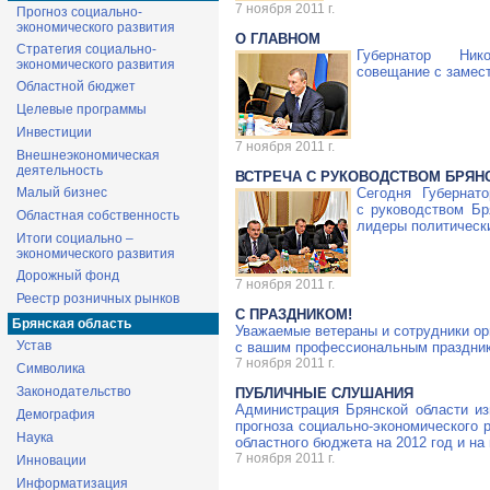
7 ноября 2011 г.
Прогноз социально-
экономического развития
О ГЛАВНОМ
Стратегия социально-
Губернатор Ни
экономического развития
совещание с замес
Областной бюджет
Целевые программы
Инвестиции
7 ноября 2011 г.
Внешнеэкономическая
деятельность
ВСТРЕЧА С РУКОВОДСТВОМ БРЯН
Малый бизнес
Сегодня Губернат
с руководством Бр
Областная собственность
лидеры политически
Итоги социально –
экономического развития
Дорожный фонд
7 ноября 2011 г.
Реестр розничных рынков
C ПРАЗДНИКОМ!
Брянская область
Уважаемые ветераны и сотрудники ор
Устав
с вашим профессиональным праздни
7 ноября 2011 г.
Символика
Законодательство
ПУБЛИЧНЫЕ СЛУШАНИЯ
Администрация Брянской области и
Демография
прогноза
социально-экономического
р
Наука
областного бюджета на 2012 год и на
7 ноября 2011 г.
Инновации
Информатизация