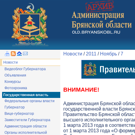
Новости
/
2011
/
Ноябрь
/
7
Новости
Видеоблог Губернатора
Объявления
Конкурсы
Фотохроника
ВНИМАНИЕ!
Государственная власть
Федеральные органы власти
Администрация Брянской обла
Губернатор
государственной власти Брянск
Вице-губернатор
Правительство Брянской облас
высшего исполнительного орга
Заместители Губернатора
1 марта 2013 года в соответств
Администрация области
от 1 марта 2013 года «О форми
Органы исполнительной