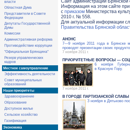
Cайт администрации Брянской о
власти
Информация на этом сайте при
Областная Дума
с
приказом
Министерства культ
Представители в Совете
2010 г. № 558.
Федерации
Для актуальной информации сл
Депутаты Государственной
Правительства Брянской облас
Думы
Комиссии
АНОНС
Административная реформа
7—9 ноября
2011 года в Брянске м
Противодействие коррупции
проводят презентации своих продукто
"Официальная Брянщина"
7 ноября 2011 г.
Резерв управленческих
ПРИОРИТЕТНЫЕ ВОПРОСЫ — СО
кадров
6 ноября Губерн
Местное самоуправление
в Красную Гору.
Эффективность деятельности
Совет муниципальных
образований
7 ноября 2011 г.
Наши приоритеты
Здравоохранение
В ГОРОДЕ ПАРТИЗАНСКОЙ СЛАВЫ
3 ноября в Дятьково по
Образование
Доступное жилье
Сельское хозяйство
Газификация
Экономика