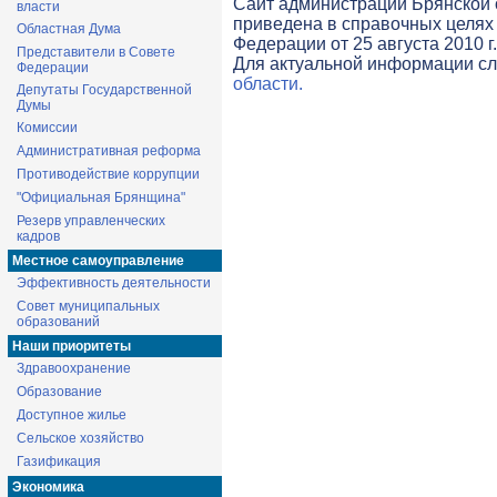
Cайт администрации Брянской о
власти
приведена в справочных целях 
Областная Дума
Федерации от 25 августа 2010 г
Представители в Совете
Для актуальной информации с
Федерации
области.
Депутаты Государственной
Думы
Комиссии
Административная реформа
Противодействие коррупции
"Официальная Брянщина"
Резерв управленческих
кадров
Местное самоуправление
Эффективность деятельности
Совет муниципальных
образований
Наши приоритеты
Здравоохранение
Образование
Доступное жилье
Сельское хозяйство
Газификация
Экономика