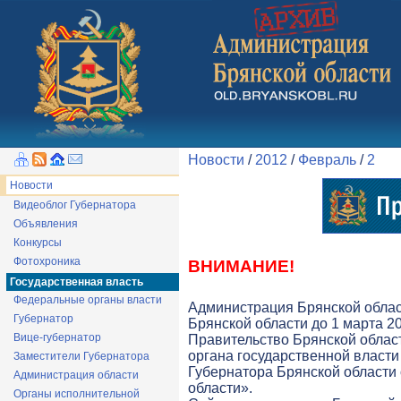
Новости
/
2012
/
Февраль
/
2
Новости
Видеоблог Губернатора
Объявления
Конкурсы
Фотохроника
ВНИМАНИЕ!
Государственная власть
Федеральные органы власти
Администрация Брянской облас
Губернатор
Брянской области до 1 марта 20
Вице-губернатор
Правительство Брянской облас
органа государственной власти 
Заместители Губернатора
Губернатора Брянской области
Администрация области
области».
Органы исполнительной