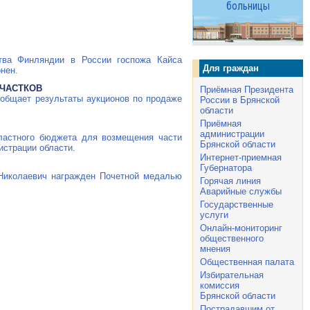
тва Финляндии в России госпожа Кайса
Для граждан
нен.
УЧАСТКОВ
Приёмная Президента
ообщает результаты аукционов по продаже
России в Брянской
области
Приёмная
администрации
бластного бюджета для возмещения части
Брянской области
страции области.
Интернет-приемная
Губернатора
 Николаевич награжден Почетной медалью
Горячая линия
Аварийные службы
Государственные
услуги
Онлайн-мониторинг
общественного
мнения
Общественная палата
Избирательная
комиссия
Брянской области
Пострадавшим от