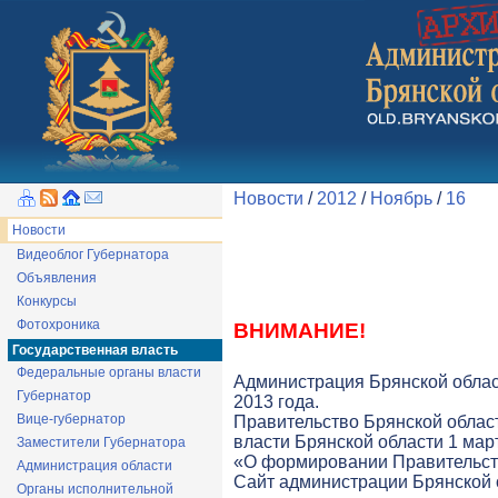
Новости
/
2012
/
Ноябрь
/
16
Новости
Видеоблог Губернатора
Объявления
Конкурсы
Фотохроника
ВНИМАНИЕ!
Государственная власть
Федеральные органы власти
Администрация Брянской облас
Губернатор
2013 года.
Вице-губернатор
Правительство Брянской облас
власти Брянской области 1 март
Заместители Губернатора
«О формировании Правительств
Администрация области
Cайт администрации Брянской о
Органы исполнительной