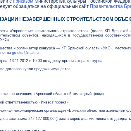
твии с
приказом
Министерства культуры Российской Федераци
ледует обращаться на официальный сайт
Правительства Бря
ЛИЗАЦИИ НЕЗАВЕРШЕННЫХ СТРОИТЕЛЬСТВОМ ОБЪЕ
асти «Управление капитального строительства» (далее КП Брянской 
ительством объектов, находящихся в государственной собственност
«УКС».
ества и организатор конкурса — КП Брянской области «УКС», местонахо
й почты
gu-uks
@mail.ru
.
урса:
13.11.2012
в 10.00 по адресу организатора конкурса.
ние договора
купли-продажи
имущества.
еская организация «Брянский областной жилищный фонд».
ой ответственностью «Инвест проект».
ономная некоммерческая организация «Брянский областной жилищный ф
рса составила 342 127 000,00 (Триста сорок два миллиона сто двадцать
КАПИТАЛЬНОГО СТРОИТЕЛЬСТВА»