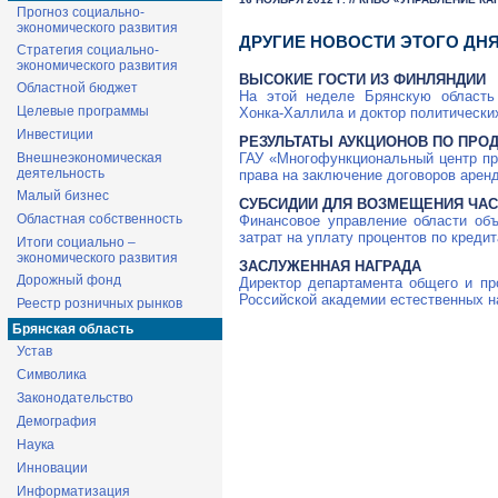
Прогноз социально-
экономического развития
ДРУГИЕ НОВОСТИ ЭТОГО ДН
Стратегия социально-
экономического развития
ВЫСОКИЕ ГОСТИ ИЗ ФИНЛЯНДИИ
Областной бюджет
На этой неделе Брянскую область
Целевые программы
Хонка-Халлила
и доктор политических
Инвестиции
РЕЗУЛЬТАТЫ АУКЦИОНОВ ПО ПРО
ГАУ «Многофункциональный центр пр
Внешнеэкономическая
деятельность
права на заключение договоров арен
Малый бизнес
СУБСИДИИ ДЛЯ ВОЗМЕЩЕНИЯ ЧАСТ
Областная собственность
Финансовое управление области объ
затрат на уплату процентов по кредит
Итоги социально –
экономического развития
ЗАСЛУЖЕННАЯ НАГРАДА
Дорожный фонд
Директор департамента общего и п
Российской академии естественных на
Реестр розничных рынков
Брянская область
Устав
Символика
Законодательство
Демография
Наука
Инновации
Информатизация