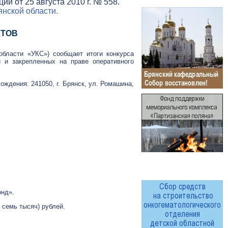
и от 25 августа 2010 г. № 558.
нской области.
КТОВ
области «УКС») сообщает итоги конкурса
и и закрепленных на праве оперативного
ждения: 241050, г. Брянск, ул. Ромашина,
онд».
 семь тысяч) рублей.