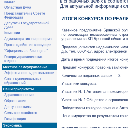
в справочных целях в соответс
власти
Для актуальной информации с
Областная Дума
Представители в Совете
Федерации
ИТОГИ КОНКУРСА ПО РЕА
Депутаты Государственной
Думы
Казенное предприятие Брянской обл
Комиссии
по реализации незавершенных стро
управления за КП Брянской области 
Административная реформа
Противодействие коррупции
Продавец объектов недвижимого имущ
"Официальная Брянщина"
д.6, тел.
68-04-17
, адрес электронно
Резерв управленческих
Дата и время подведения итогов конк
кадров
Местное самоуправление
Предмет конкурса: право на заключе
Эффективность деятельности
Количество поданных заявок — 2.
Совет муниципальных
образований
Участники конкурса:
Наши приоритеты
Участник № 1 Автономная некоммерч
Здравоохранение
Участник № 2 Общество с ограниченн
Образование
Доступное жилье
Победителем конкурса признана Авт
Сельское хозяйство
Цена имущества по результатам конку
Газификация
Экономика
16 НОЯБРЯ 2012 Г. // КПБО «УПРАВЛЕНИЕ 