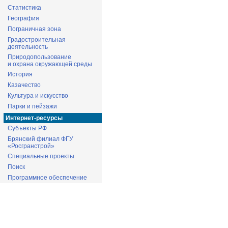
Статистика
География
Пограничная зона
Градостроительная
деятельность
Природопользование
и охрана окружающей среды
История
Казачество
Культура и искусство
Парки и пейзажи
Интернет-ресурсы
Субъекты РФ
Брянский филиал ФГУ
«Росгранстрой»
Специальные проекты
Поиск
Программное обеспечение