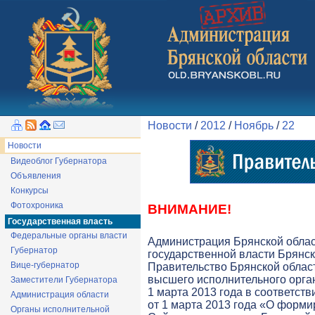
Новости
/
2012
/
Ноябрь
/
22
Новости
Видеоблог Губернатора
Объявления
Конкурсы
Фотохроника
ВНИМАНИЕ!
Государственная власть
Федеральные органы власти
Администрация Брянской обла
Губернатор
государственной власти Брянск
Вице-губернатор
Правительство Брянской облас
высшего исполнительного орга
Заместители Губернатора
1 марта 2013 года в соответств
Администрация области
от 1 марта 2013 года «О форми
Органы исполнительной