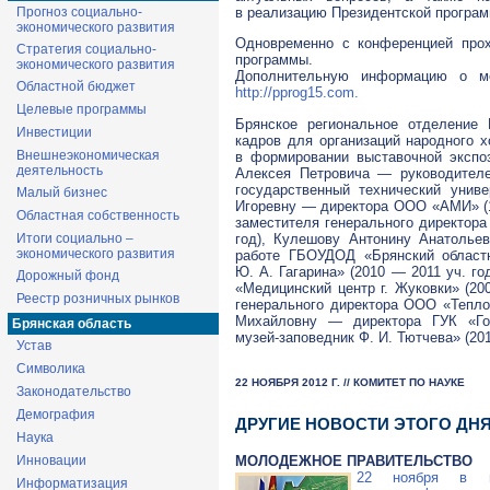
в реализацию Президентской програ
Прогноз социально-
экономического развития
Одновременно с конференцией прох
Стратегия социально-
программы.
экономического развития
Дополнительную информацию о ме
Областной бюджет
http://pprog15.com.
Целевые программы
Брянское региональное отделение 
Инвестиции
кадров для организаций народного х
Внешнеэкономическая
в формировании выставочной экспо
деятельность
Алексея Петровича — руководител
государственный технический унив
Малый бизнес
Игоревну — директора
ООО «АМИ»
(
Областная собственность
заместителя генерального директор
год), Кулешову Антонину Анатолье
Итоги социально –
экономического развития
работе ГБОУДОД «Брянский областн
Ю. А. Гагарина
» (2010 — 2011 уч. г
Дорожный фонд
«Медицинский центр г. Жуковки» (2
Реестр розничных рынков
генерального директора
ООО «Тепло
Михайловну — директора ГУК «Г
Брянская область
музей-заповедник
Ф. И. Тютчева
» (20
Устав
Символика
22 НОЯБРЯ 2012 Г. // КОМИТЕТ ПО НАУКЕ
Законодательство
Демография
ДРУГИЕ НОВОСТИ ЭТОГО ДН
Наука
МОЛОДЕЖНОЕ ПРАВИТЕЛЬСТВО
Инновации
22 ноября в
Информатизация