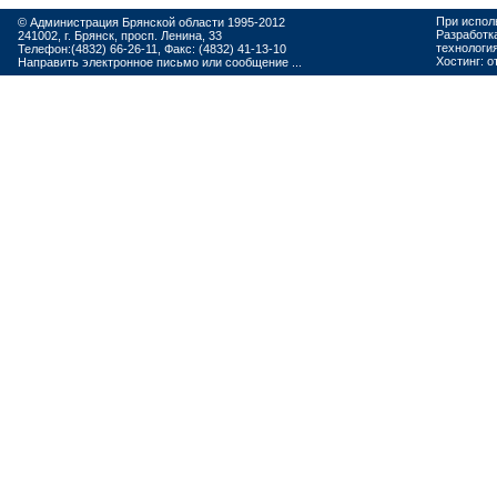
При испол
© Администрация Брянской области 1995-2012
Разработк
241002, г. Брянск, просп. Ленина, 33
технологи
Телефон:(4832) 66-26-11, Факс: (4832) 41-13-10
Хостинг:
о
Направить электронное письмо или сообщение ...