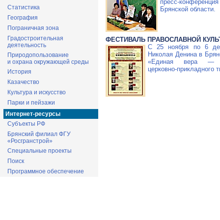
пресс-конференция
Статистика
Брянской области.
География
Пограничная зона
Градостроительная
ФЕСТИВАЛЬ ПРАВОСЛАВНОЙ КУЛ
деятельность
С 25 ноября по 6 де
Николая Денина в Брян
Природопользование
«Единая вера —
и охрана окружающей среды
церковно-прикладного
т
История
Казачество
Культура и искусство
Парки и пейзажи
Интернет-ресурсы
Субъекты РФ
Брянский филиал ФГУ
«Росгранстрой»
Специальные проекты
Поиск
Программное обеспечение