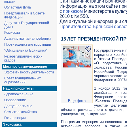
Cайт администрации Брянской о
власти
Информация на этом сайте при
Областная Дума
с
приказом
Министерства культ
Представители в Совете
2010 г. № 558.
Федерации
Для актуальной информации сл
Депутаты Государственной
Правительства Брянской облас
Думы
Комиссии
Административная реформа
15 ЛЕТ ПРЕЗИДЕНТСКОЙ П
Противодействие коррупции
Государственный п
"Официальная Брянщина"
народного хозяйс
Резерв управленческих
с Указом Президе
кадров
«О подготовке у
Местное самоуправление
хозяйства Росси
Российской Феде
Эффективность деятельности
управленческих ка
Совет муниципальных
Федерации в 2007/
образований
2 ноября 2012 го
Наши приоритеты
хозяйства и гос
Здравоохранение
Федерации сост
Образование
Еще фото
15-летию
Президе
участие делегац
Доступное жилье
области, регионального отделения
Сельское хозяйство
университет», выпускники.
Газификация
Программа мероприятия включала: п
Экономика
актуальных вопросов, а также н