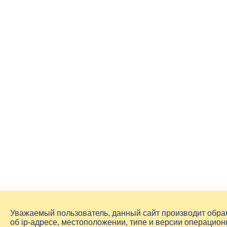
Уважаемый пользователь, данный сайт производит обр
об
ip-адресе
, местоположении, типе и версии операцион