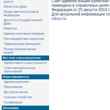
Cайт администрации Брянской о
власти
приведена в справочных целях 
Областная Дума
Федерации от 25 августа 2010 г
Представители в Совете
Для актуальной информации с
Федерации
области.
Депутаты Государственной
Думы
Комиссии
Административная реформа
Противодействие коррупции
"Официальная Брянщина"
Резерв управленческих
кадров
Местное самоуправление
Эффективность деятельности
Совет муниципальных
образований
Наши приоритеты
Здравоохранение
Образование
Доступное жилье
Сельское хозяйство
Газификация
Экономика