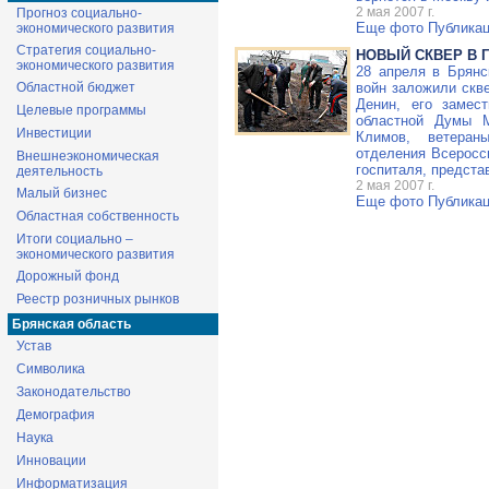
2 мая 2007 г.
Прогноз социально-
Еще фото
Публикац
экономического развития
Стратегия социально-
НОВЫЙ СКВЕР В 
экономического развития
28 апреля в Брянс
Областной бюджет
войн заложили скв
Денин, его замес
Целевые программы
областной Думы 
Инвестиции
Климов, ветеран
отделения Всеросс
Внешнеэкономическая
госпиталя, предста
деятельность
2 мая 2007 г.
Малый бизнес
Еще фото
Публикац
Областная собственность
Итоги социально –
экономического развития
Дорожный фонд
Реестр розничных рынков
Брянская область
Устав
Символика
Законодательство
Демография
Наука
Инновации
Информатизация