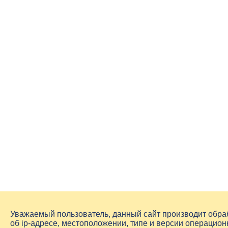
Уважаемый пользователь, данный сайт производит обр
об
ip-адресе
, местоположении, типе и версии операцион