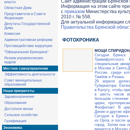
Cайт администрации Брянской о
власти
Информация на этом сайте при
Областная Дума
с
приказом
Министерства культ
Представители в Совете
2010 г. № 558.
Федерации
Для актуальной информации сл
Депутаты Государственной
Правительства Брянской облас
Думы
Комиссии
ФОТОХРОНИКА
Административная реформа
Противодействие коррупции
МОЩИ СПИРИДОНА
"Официальная Брянщина"
Сегодня Брянск 
Резерв управленческих
Тримифунтского.
кадров
специальным авиар
в Москве в Свято-
Местное самоуправление
России, среди кот
Эффективность деятельности
Тамбов и Рязань.
Совет муниципальных
29 апреля делег
образований
Губернатора Евге
в Калугу, чтобы пр
Наши приоритеты
в шесть часов в
Здравоохранение
большом стечении 
Образование
церки, протопрес
Феофилакт. В цер
Доступное жилье
Денин и другие оф
Сельское хозяйство
Сегодня в Брянск
из Орла, и после ц
Газификация
город. Затем она п
Экономика
вернется в Москву 