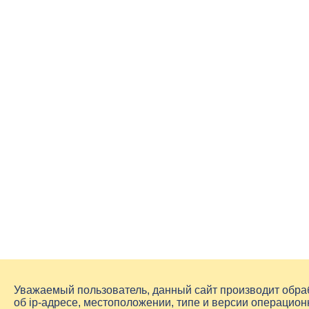
Уважаемый пользователь, данный сайт производит обр
об
ip-адресе
, местоположении, типе и версии операцион