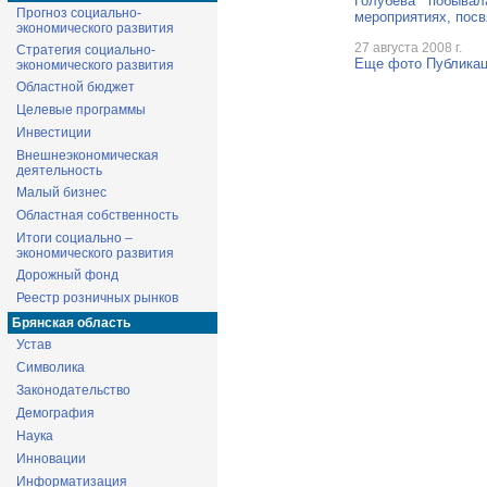
Голубева побыва
Прогноз социально-
мероприятиях, по
экономического развития
27 августа 2008 г.
Стратегия социально-
Еще фото
Публикац
экономического развития
Областной бюджет
Целевые программы
Инвестиции
Внешнеэкономическая
деятельность
Малый бизнес
Областная собственность
Итоги социально –
экономического развития
Дорожный фонд
Реестр розничных рынков
Брянская область
Устав
Символика
Законодательство
Демография
Наука
Инновации
Информатизация