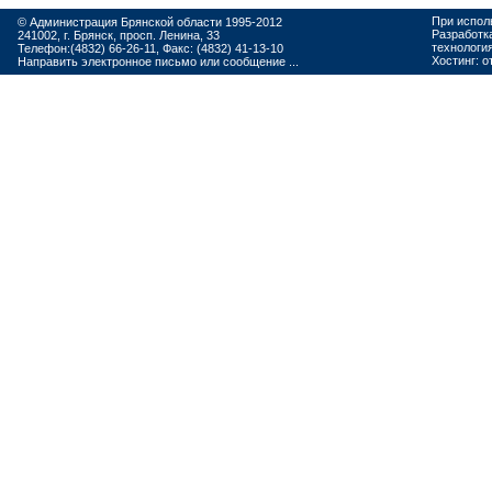
При испол
© Администрация Брянской области 1995-2012
Разработк
241002, г. Брянск, просп. Ленина, 33
технологи
Телефон:(4832) 66-26-11, Факс: (4832) 41-13-10
Хостинг:
о
Направить электронное письмо или сообщение ...