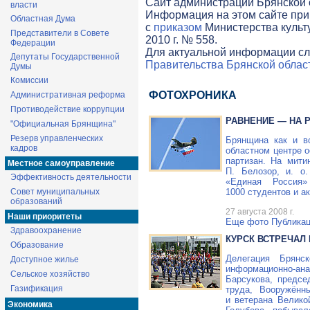
Cайт администрации Брянской о
власти
Информация на этом сайте при
Областная Дума
с
приказом
Министерства культ
Представители в Совете
2010 г. № 558.
Федерации
Для актуальной информации сл
Депутаты Государственной
Правительства Брянской облас
Думы
Комиссии
ФОТОХРОНИКА
Административная реформа
Противодействие коррупции
РАВНЕНИЕ — НА 
"Официальная Брянщина"
Резерв управленческих
Брянщина как и в
кадров
областном центре 
партизан. На мити
Местное самоуправление
П. Белозор, и. о
Эффективность деятельности
«Единая Россия
Совет муниципальных
1000 студентов и а
образований
27 августа 2008 г.
Наши приоритеты
Еще фото
Публикац
Здравоохранение
КУРСК ВСТРЕЧАЛ
Образование
Делегация Брянс
Доступное жилье
информационно-ана
Сельское хозяйство
Барсукова, предсе
Газификация
труда, Вооружённ
и ветерана Велико
Экономика