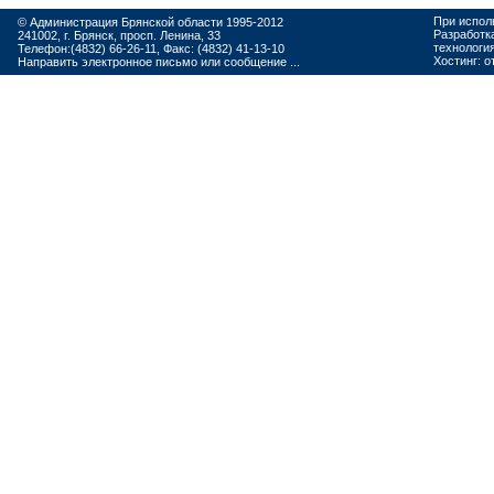
При испол
© Администрация Брянской области 1995-2012
Разработк
241002, г. Брянск, просп. Ленина, 33
технологи
Телефон:(4832) 66-26-11, Факс: (4832) 41-13-10
Хостинг:
о
Направить электронное письмо или сообщение ...