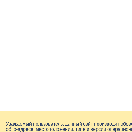
Уважаемый пользователь, данный сайт производит обр
об
ip-адресе
, местоположении, типе и версии операцион