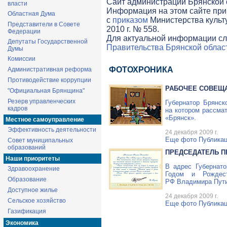
Cайт администрации Брянской о
власти
Информация на этом сайте при
Областная Дума
с
приказом
Министерства культ
Представители в Совете
2010 г. № 558.
Федерации
Для актуальной информации сл
Депутаты Государственной
Правительства Брянской облас
Думы
Комиссии
ФОТОХРОНИКА
Административная реформа
Противодействие коррупции
РАБОЧЕЕ СОВЕЩ
"Официальная Брянщина"
Резерв управленческих
Губернатор Брянск
кадров
на котором рассма
«Брянск».
Местное самоуправление
Эффективность деятельности
24 декабря 2009 г.
Еще фото
Публикац
Совет муниципальных
образований
ПРЕДСЕДАТЕЛЬ П
Наши приоритеты
В адрес Губернат
Здравоохранение
Годом и Рождест
Образование
РФ Владимира Пути
Доступное жилье
24 декабря 2009 г.
Сельское хозяйство
Еще фото
Публикац
Газификация
Экономика