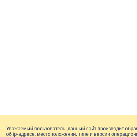
Уважаемый пользователь, данный сайт производит обр
об
ip-адресе
, местоположении, типе и версии операцион