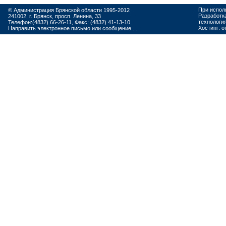
При испол
© Администрация Брянской области 1995-2012
Разработк
241002, г. Брянск, просп. Ленина, 33
технологи
Телефон:(4832) 66-26-11, Факс: (4832) 41-13-10
Хостинг:
о
Направить электронное письмо или сообщение ...