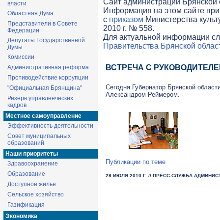
Cайт администрации Брянской о
власти
Информация на этом сайте при
Областная Дума
с
приказом
Министерства культ
Представители в Совете
2010 г. № 558.
Федерации
Для актуальной информации сл
Депутаты Государственной
Правительства Брянской облас
Думы
Комиссии
ВСТРЕЧА С РУКОВОДИТЕЛ
Административная реформа
Противодействие коррупции
Сегодня Губернатор Брянской област
"Официальная Брянщина"
Александром Реймером.
Резерв управленческих
кадров
Местное самоуправление
Эффективность деятельности
Совет муниципальных
образований
Наши приоритеты
Публикации по теме
Здравоохранение
Образование
29 ИЮЛЯ 2010 Г.
// ПРЕСС-СЛУЖБА АДМИНИС
Доступное жилье
Сельское хозяйство
Газификация
Экономика