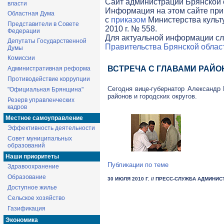
Cайт администрации Брянской о
власти
Информация на этом сайте при
Областная Дума
с
приказом
Министерства культ
Представители в Совете
2010 г. № 558.
Федерации
Для актуальной информации сл
Депутаты Государственной
Правительства Брянской облас
Думы
Комиссии
ВСТРЕЧА С ГЛАВАМИ РАЙО
Административная реформа
Противодействие коррупции
Сегодня
вице-губернатор
Александр К
"Официальная Брянщина"
районов и городских округов.
Резерв управленческих
кадров
Местное самоуправление
Эффективность деятельности
Совет муниципальных
образований
Наши приоритеты
Публикации по теме
Здравоохранение
Образование
30 ИЮЛЯ 2010 Г.
// ПРЕСС-СЛУЖБА АДМИНИС
Доступное жилье
Сельское хозяйство
Газификация
Экономика