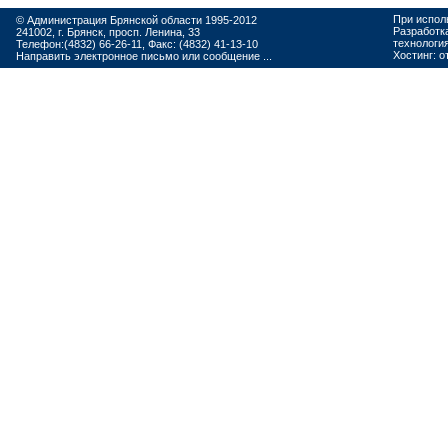
При испол
© Администрация Брянской области 1995-2012
Разработк
241002, г. Брянск, просп. Ленина, 33
технологи
Телефон:(4832) 66-26-11, Факс: (4832) 41-13-10
Хостинг:
о
Направить электронное письмо или сообщение ...