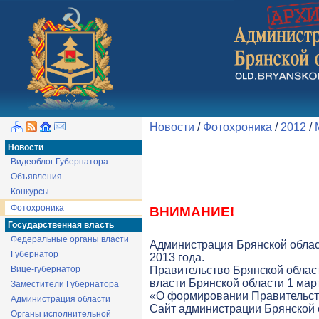
Новости
/
Фотохроника
/
2012
/
Новости
Видеоблог Губернатора
Объявления
Конкурсы
Фотохроника
ВНИМАНИЕ!
Государственная власть
Федеральные органы власти
Администрация Брянской облас
Губернатор
2013 года.
Вице-губернатор
Правительство Брянской облас
власти Брянской области 1 март
Заместители Губернатора
«О формировании Правительств
Администрация области
Cайт администрации Брянской о
Органы исполнительной