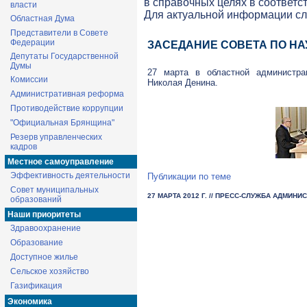
в справочных целях в соответс
власти
Для актуальной информации с
Областная Дума
Представители в Совете
Федерации
ЗАСЕДАНИЕ СОВЕТА ПО НА
Депутаты Государственной
Думы
27 марта в областной администра
Комиссии
Николая Денина.
Административная реформа
Противодействие коррупции
"Официальная Брянщина"
Резерв управленческих
кадров
Местное самоуправление
Эффективность деятельности
Публикации по теме
Совет муниципальных
27 МАРТА 2012 Г.
// ПРЕСС-СЛУЖБА АДМИНИ
образований
Наши приоритеты
Здравоохранение
Образование
Доступное жилье
Сельское хозяйство
Газификация
Экономика