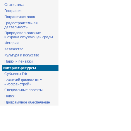
Статистика
География
Пограничная зона
Градостроительная
деятельность
Природопользование
и охрана окружающей среды
История
Казачество
Культура и искусство
Парки и пейзажи
Интернет-ресурсы
Субъекты РФ
Брянский филиал ФГУ
«Росгранстрой»
Специальные проекты
Поиск
Программное обеспечение