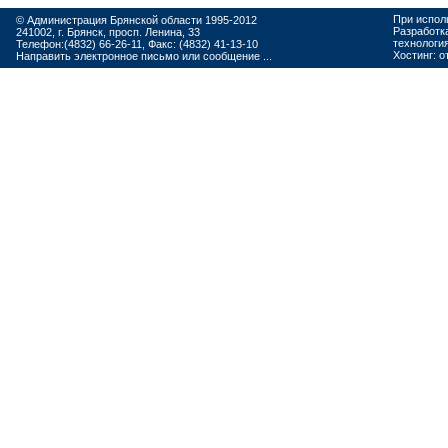
При испол
© Администрация Брянской области 1995-2012
Разработк
241002, г. Брянск, просп. Ленина, 33
технологи
Телефон:(4832) 66-26-11, Факс: (4832) 41-13-10
Хостинг:
о
Направить электронное письмо или сообщение ...