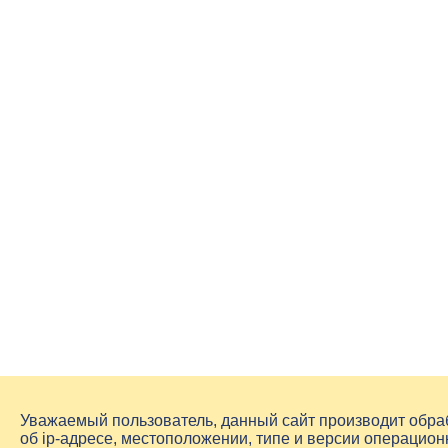
Уважаемый пользователь, данный сайт производит обр
об
ip-адресе
, местоположении, типе и версии операцион