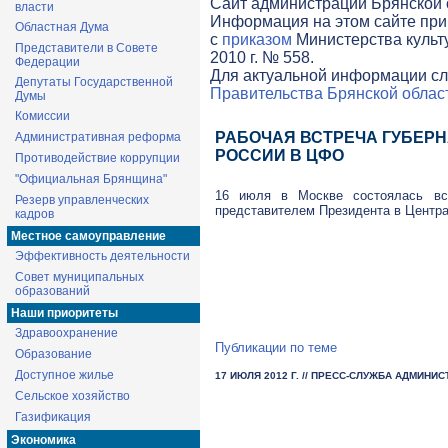
Cайт администрации Брянской о
власти
Информация на этом сайте при
Областная Дума
с
приказом
Министерства культ
Представители в Совете
2010 г. № 558.
Федерации
Для актуальной информации сл
Депутаты Государственной
Правительства Брянской облас
Думы
Комиссии
РАБОЧАЯ ВСТРЕЧА ГУБЕРН
Административная реформа
РОССИИ В ЦФО
Противодействие коррупции
"Официальная Брянщина"
16 июля в Москве состоялась вс
Резерв управленческих
представителем Президента в Центр
кадров
Местное самоуправление
Эффективность деятельности
Совет муниципальных
образований
Наши приоритеты
Здравоохранение
Публикации по теме
Образование
Доступное жилье
17 ИЮЛЯ 2012 Г.
// ПРЕСС-СЛУЖБА АДМИНИС
Сельское хозяйство
Газификация
Экономика