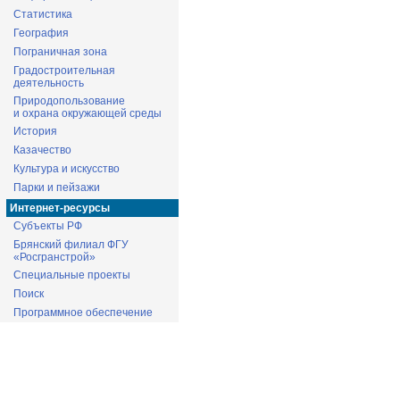
Статистика
География
Пограничная зона
Градостроительная
деятельность
Природопользование
и охрана окружающей среды
История
Казачество
Культура и искусство
Парки и пейзажи
Интернет-ресурсы
Субъекты РФ
Брянский филиал ФГУ
«Росгранстрой»
Специальные проекты
Поиск
Программное обеспечение