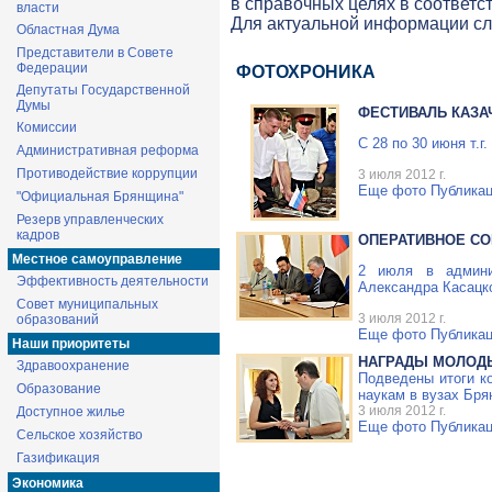
в справочных целях в соответс
власти
Для актуальной информации с
Областная Дума
Представители в Совете
Федерации
ФОТОХРОНИКА
Депутаты Государственной
Думы
ФЕСТИВАЛЬ КАЗА
Комиссии
С 28 по 30 июня т.
Административная реформа
Противодействие коррупции
3 июля 2012 г.
Еще фото
Публикац
"Официальная Брянщина"
Резерв управленческих
кадров
ОПЕРАТИВНОЕ С
Местное самоуправление
2 июля в админи
Эффективность деятельности
Александра Касацко
Совет муниципальных
3 июля 2012 г.
образований
Еще фото
Публикац
Наши приоритеты
НАГРАДЫ МОЛОД
Здравоохранение
Подведены итоги к
Образование
наукам в вузах Бря
3 июля 2012 г.
Доступное жилье
Еще фото
Публикац
Сельское хозяйство
Газификация
Экономика