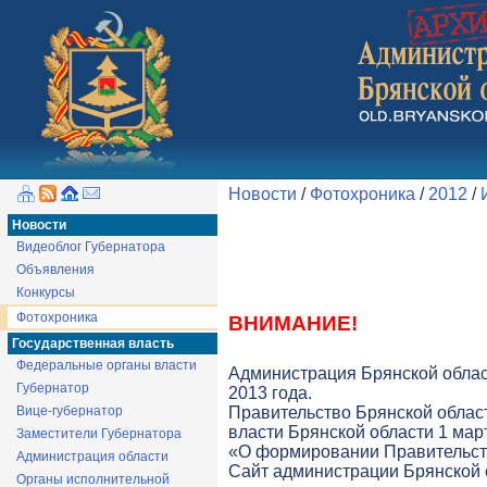
Новости
/
Фотохроника
/
2012
/
Новости
Видеоблог Губернатора
Объявления
Конкурсы
Фотохроника
ВНИМАНИЕ!
Государственная власть
Федеральные органы власти
Администрация Брянской облас
Губернатор
2013 года.
Вице-губернатор
Правительство Брянской облас
власти Брянской области 1 март
Заместители Губернатора
«О формировании Правительств
Администрация области
Cайт администрации Брянской о
Органы исполнительной