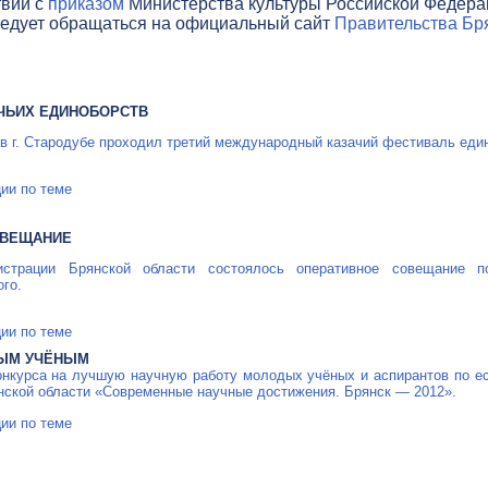
твии с
приказом
Министерства культуры Российской Федераци
ледует обращаться на официальный сайт
Правительства Бря
ЧЬИХ ЕДИНОБОРСТВ
г. в г. Стародубе проходил третий международный казачий фестиваль ед
ии по теме
ОВЕЩАНИЕ
страции Брянской области состоялось оперативное совещание 
го.
ии по теме
ЫМ УЧЁНЫМ
онкурса на лучшую научную работу молодых учёных и аспирантов по е
нской области «Современные научные достижения. Брянск — 2012».
ии по теме