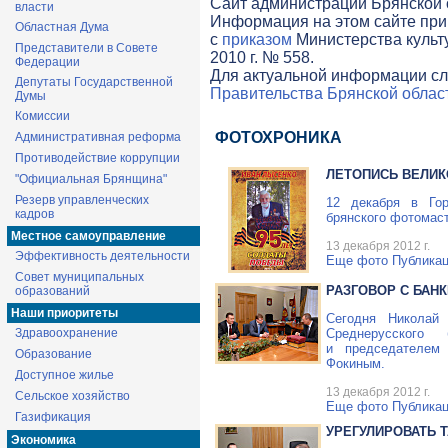
Cайт администрации Брянской о
власти
Информация на этом сайте при
Областная Дума
с
приказом
Министерства культ
Представители в Совете
2010 г. № 558.
Федерации
Для актуальной информации сл
Депутаты Государственной
Правительства Брянской облас
Думы
Комиссии
ФОТОХРОНИКА
Административная реформа
Противодействие коррупции
ЛЕТОПИСЬ ВЕЛИК
"Официальная Брянщина"
Резерв управленческих
12 декабря в Гор
кадров
брянского фотомас
Местное самоуправление
13 декабря 2012 г.
Эффективность деятельности
Еще фото
Публикац
Совет муниципальных
РАЗГОВОР С БАН
образований
Наши приоритеты
Сегодня Николай
Здравоохранение
Среднерусского
и председателем 
Образование
Фокиным.
Доступное жилье
13 декабря 2012 г.
Сельское хозяйство
Еще фото
Публикац
Газификация
УРЕГУЛИРОВАТЬ 
Экономика