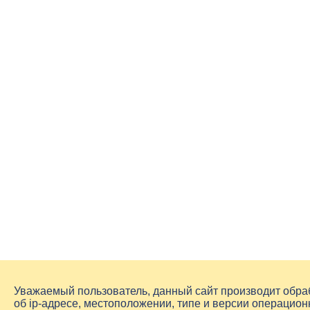
Уважаемый пользователь, данный сайт производит обр
об
ip-адресе
, местоположении, типе и версии операцион