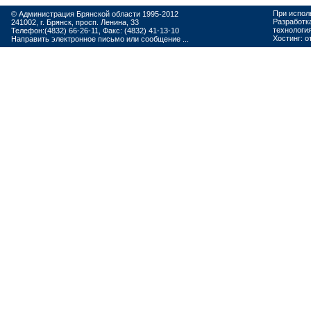
При испол
© Администрация Брянской области 1995-2012
Разработк
241002, г. Брянск, просп. Ленина, 33
технологи
Телефон:(4832) 66-26-11, Факс: (4832) 41-13-10
Хостинг:
о
Направить электронное письмо или сообщение ...