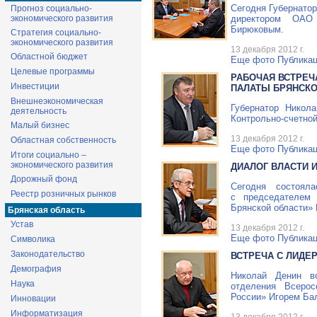
Сегодня Губернато
Прогноз социально-
экономического развития
директором
ОАО 
Бирюковым.
Стратегия социально-
экономического развития
13 декабря 2012 г.
Областной бюджет
Еще фото
Публикац
Целевые программы
РАБОЧАЯ ВСТРЕЧ
Инвестиции
ПАЛАТЫ БРЯНСКО
Внешнеэкономическая
Губернатор Никол
деятельность
Контрольно-счетно
Малый бизнес
13 декабря 2012 г.
Областная собственность
Еще фото
Публикац
Итоги социально –
экономического развития
ДИАЛОГ ВЛАСТИ 
Дорожный фонд
Сегодня состоял
Реестр розничных рынков
с председателем 
Брянской области»
Брянская область
Устав
13 декабря 2012 г.
Еще фото
Публикац
Символика
Законодательство
ВСТРЕЧА С ЛИДЕ
Демография
Николай Денин вс
Наука
отделения Всерос
России» Игорем Ба
Инновации
Информатизация
13 декабря 2012 г.