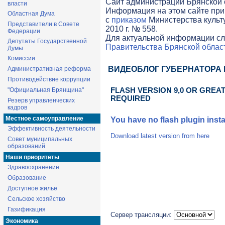
Cайт администрации Брянской о
власти
Информация на этом сайте при
Областная Дума
с
приказом
Министерства культ
Представители в Совете
2010 г. № 558.
Федерации
Для актуальной информации сл
Депутаты Государственной
Правительства Брянской облас
Думы
Комиссии
ВИДЕОБЛОГ ГУБЕРНАТОРА
Административная реформа
Противодействие коррупции
"Официальная Брянщина"
FLASH VERSION 9,0 OR GREAT
REQUIRED
Резерв управленческих
кадров
Местное самоуправление
You have no flash plugin insta
Эффективность деятельности
Download latest version from
here
Совет муниципальных
образований
Наши приоритеты
Здравоохранение
Образование
Доступное жилье
Сельское хозяйство
Газификация
Сервер трансляции:
Экономика