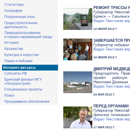
Статистика
РЕМОНТ ТРАССЫ
География
Губернатор Никола
Брянск — Смоленск
Пограничная зона
Видео
Текстовая ве
Градостроительная
деятельность
12 ИЮЛЯ 2012 Г.
Природопользование
и охрана окружающей среды
ЗАВЕРШАЕТСЯ ПР
История
Губернатор побывал
Казачество
Видео
Текстовая ве
Культура и искусство
10 ИЮЛЯ 2012 Г.
Парки и пейзажи
Интернет-ресурсы
ДМИТРИЙ МЕДВЕД
Председатель Прав
Субъекты РФ
провёл рабочую
Брянский филиал ФГУ
Николаем Дениным.
«Росгранстрой»
Видео
Текстовая ве
Специальные проекты
24 МАЯ 2012 Г.
Поиск
Программное обеспечение
ПЕРЕД ОРГАНАМИ
Губернатор Николай
брянских телеканал
Видео
Текстовая ве
17 МАЯ 2012 Г.