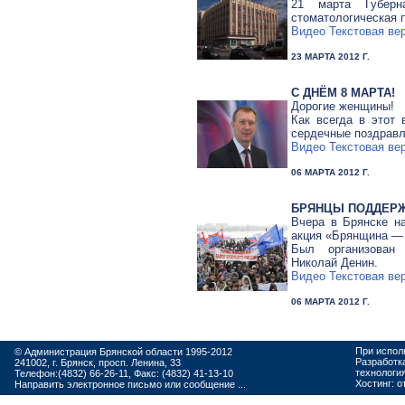
21 марта Губерн
стоматологическая 
Видео
Текстовая ве
23 МАРТА 2012 Г.
С ДНЁМ 8 МАРТА!
Дорогие женщины!
Как всегда в этот
сердечные поздравл
Видео
Текстовая ве
06 МАРТА 2012 Г.
БРЯНЦЫ ПОДДЕРЖ
Вчера в Брянске н
акция «Брянщина — 
Был организован
Николай Денин.
Видео
Текстовая ве
06 МАРТА 2012 Г.
При испол
© Администрация Брянской области 1995-2012
Разработк
241002, г. Брянск, просп. Ленина, 33
технологи
Телефон:(4832) 66-26-11, Факс: (4832) 41-13-10
Хостинг:
о
Направить электронное письмо или сообщение ...