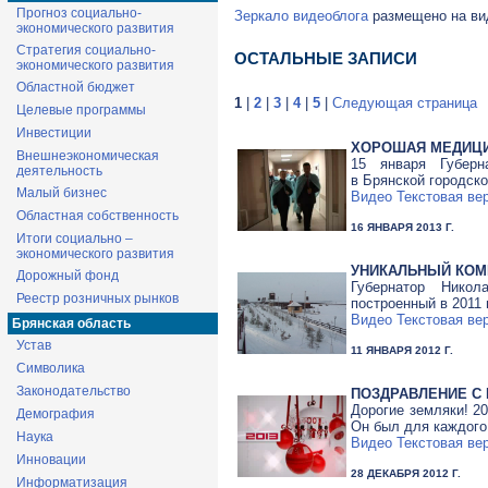
Прогноз социально-
Зеркало видеоблога
размещено на вид
экономического развития
Стратегия социально-
ОСТАЛЬНЫЕ ЗАПИСИ
экономического развития
Областной бюджет
1
|
2
|
3
|
4
|
5
|
Следующая страница
Целевые программы
Инвестиции
ХОРОШАЯ МЕДИЦИ
Внешнеэкономическая
15 января Губерн
деятельность
в Брянской городск
Малый бизнес
Видео
Текстовая ве
Областная собственность
16 ЯНВАРЯ 2013 Г.
Итоги социально –
экономического развития
УНИКАЛЬНЫЙ КОМ
Дорожный фонд
Губернатор Нико
Реестр розничных рынков
построенный в 2011 
Видео
Текстовая ве
Брянская область
Устав
11 ЯНВАРЯ 2012 Г.
Символика
Законодательство
ПОЗДРАВЛЕНИЕ С
Дорогие земляки! 20
Демография
Он был для каждого
Наука
Видео
Текстовая ве
Инновации
28 ДЕКАБРЯ 2012 Г.
Информатизация