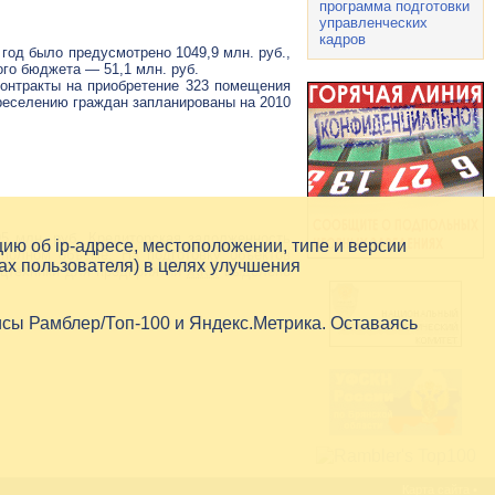
программа подготовки
управленческих
кадров
год было предусмотрено 1049,9 млн. руб.,
ого бюджета — 51,1 млн. руб.
контракты на приобретение 323 помещения
ереселению граждан запланированы на 2010
5 млн. руб. Кредиторская задолженность
цию об
ip-адресе
, местоположении, типе и версии
полном объеме. На подготовку объектов
ах пользователя) в целях улучшения
ецтехники для предприятий
ЖКХ
выделено
исы Рамблер/Топ-100 и Яндекс.Метрика. Оставаясь
Карта сайта
•