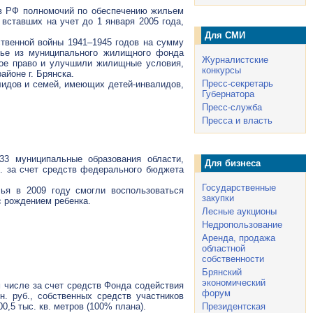
ов РФ полномочий по обеспечению жильем
ставших на учет до 1 января 2005 года,
Для СМИ
твенной войны 1941–1945 годов на сумму
лье из муниципального жилищного фонда
Журналистские
вое право и улучшили жилищные условия,
конкурсы
айоне г. Брянска.
Пресс-секретарь
алидов и семей, имеющих
детей-инвалидов
,
Губернатора
Пресс-служба
Пресса и власть
3 муниципальные образования области,
Для бизнеса
.
за счет средств федерального бюджета
Государственные
ья в 2009 году смогли воспользоваться
закупки
с рождением ребенка.
Лесные аукционы
Недропользование
Аренда, продажа
областной
собственности
Брянский
экономический
м числе за счет средств Фонда содействия
форум
. руб., собственных средств участников
Президентская
,5 тыс. кв. метров (100% плана).