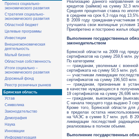
Реализацию данного направления 
Прогноз социально-
кредитов (займов) на сумму 32,3 млн
экономического развития
Средняя процентная ставка по ипоте
Стратегия социально-
в среднем на срок 6,3 года под 13,5%
экономического развития
В 2009 году
гражданам-участникам
п
улучшила свои жилищные условия 13
Областной бюджет
Приобретено и построено жилья общей
Целевые программы
Инвестиции
Выполнение государственных обяз
законодательством
Внешнеэкономическая
деятельность
Брянской области на 2009 год пред
Малый бизнес
сертификатов на сумму 259,6 млн. р
По категориям:
Областная собственность
— гражданам, уволенным с военной 
Итоги социально –
сертификата на сумму 50,5 млн. руб.
экономического развития
— участникам ликвидации последстви
Дорожный фонд
сертификатов на сумму 196,503 млн. 
— гражданам, признанным в устан
Реестр розничных рынков
в качестве нуждающихся в получении
Брянская область
19 сертификатов на сумму 26,696 млн
— гражданам, выезжающим (выехавши
Устав
С начала текущего года выдано 3 сер
Символика
Кроме того, Брянской области для
Законодательство
в пределах остатка неиспользован
на ЧАЭС в сумме 9,7 млн. руб. В 20
Демография
ликвидации последствий радиацио
Наука
реализованы в полном объеме.
Инновации
Выполнение государственных обяз
Информатизация