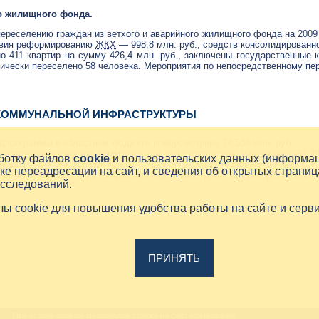
о жилищного фонда.
ереселению граждан из ветхого и аварийного жилищного фонда на 2009 
твия реформированию
ЖКХ
— 998,8 млн. руб., средств консолидированн
 411 квартир на сумму 426,4 млн. руб., заключены государственные 
тически переселено 58 человека. Мероприятия по непосредственному п
КОММУНАЛЬНОЙ ИНФРАСТРУКТУРЫ
одпрограммы в областном бюджете предусмотрено 74,538 млн. руб.
конструкцию объектов коммунальной инфраструктуры направлено 61,39
аботку файлов
cookie
и пользовательских данных (информа
ду по объектам коммунальной инфраструктуры, профинансирована в 
ке переадресации на сайт, и сведения об открытых страниц
 зиме в текущем году направлено 9,139 млн. руб., на приобретение сп
исследований.
йлы cookie для повышения удобства работы на сайте и серв
ПРИНЯТЬ
При использовании материалов ссылка на сайт обязательна.