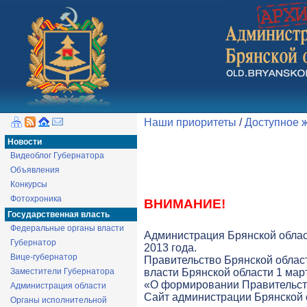
Наши приоритеты
/
Доступное 
Новости
Видеоблог Губернатора
Объявления
Конкурсы
Фотохроника
ВНИМАНИЕ!
Государственная власть
Федеральные органы власти
Администрация Брянской облас
Губернатор
2013 года.
Вице-губернатор
Правительство Брянской облас
Заместители Губернатора
власти Брянской области 1 март
«О формировании Правительств
Администрация области
Cайт администрации Брянской о
Органы исполнительной