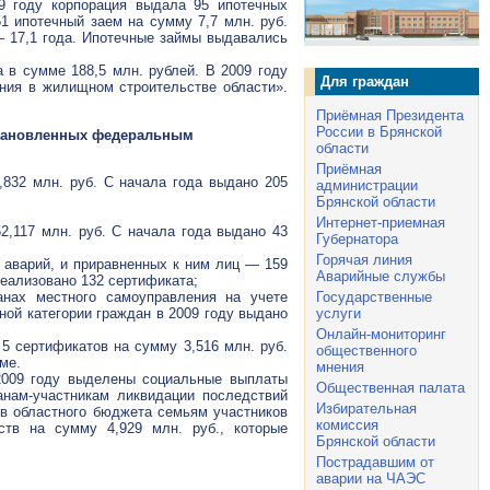
9 году корпорация выдала 95 ипотечных
51 ипотечный заем на сумму 7,7 млн. руб.
— 17,1 года. Ипотечные займы выдавались
в сумме 188,5 млн. рублей. В 2009 году
Для граждан
ния в жилищном строительстве области».
Приёмная Президента
России в Брянской
становленных федеральным
области
Приёмная
832 млн. руб. С начала года выдано 205
администрации
Брянской области
Интернет-приемная
,117 млн. руб. С начала года выдано 43
Губернатора
Горячая линия
 аварий, и приравненных к ним лиц — 159
Аварийные службы
Реализовано 132 сертификата;
нах местного самоуправления на учете
Государственные
ой категории граждан в 2009 году выдано
услуги
Онлайн-мониторинг
 сертификатов на сумму 3,516 млн. руб.
общественного
ме.
мнения
2009 году выделены социальные выплаты
Общественная палата
анам-участникам
ликвидации последствий
Избирательная
тв областного бюджета семьям участников
комиссия
тв на сумму 4,929 млн. руб., которые
Брянской области
Пострадавшим от
аварии на ЧАЭС