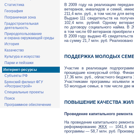
В 2009 году на реализацию передан
Статистика
ветеранов, инвалидов и семей, им
География
211,4 млн. руб., в том числе для ве
Пограничная зона
Выдано 111 свидетельств на получе
102,4 млн. рублей. Одному ветера
Градостроительная
по договору социального найма. В 
деятельность
в том числе 69 ветеранов приобрели 
Природопользование
В 2009 году выдано 45 свидетельств
и охрана окружающей среды
на сумму 21,7 млн. руб. Реализовано
История
Казачество
ПОДДЕРЖКА МОЛОДЫХ СЕМЕ
Культура и искусство
Парки и пейзажи
Участие в реализации подпрограм
Интернет-ресурсы
прошедшие конкурсный отбор. Финан
Субъекты РФ
17,36 млн. руб., областного бюджета 
Участниками программы изъявили ж
Брянский филиал ФГУ
53 молодые семьи, в том числе две 
«Росгранстрой»
Специальные проекты
Поиск
ПОВЫШЕНИЕ КАЧЕСТВА ЖИЛ
Программное обеспечение
Проведение капитального ремонта
На проведение капитального ремонта 
реформированию
ЖКХ
— 1041,6 млн
программы — 58,7 млн. руб. Произве