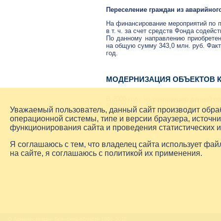
Переселение граждан из аварийног
На финансирование мероприятий по п
в т. ч.
за счет средств Фонда содейс
По данному направлению приобретено
на общую сумму 343,0 млн. руб. Фак
год.
МОДЕРНИЗАЦИЯ ОБЪЕКТОВ 
В 2009 году на реализацию данной п
В 2009 году на строительство и ре
Уважаемый пользователь, данный сайт производит обр
за работы, выполненные в 2008 го
операционной системы, типе и версии браузера, источни
жилищно-коммунального
комплекса к
функционирования сайта и проведения статистических 
3,998 млн. руб.
Я соглашаюсь с тем, что владелец сайта использует фа
на сайте, я соглашаюсь с политикой их применения.
© Администрация Брянской области 1995-2012