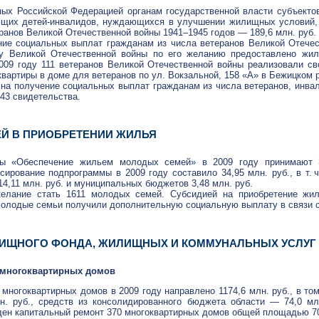
ных Российской Федерацией органам государственной власти субъект
еющих
детей-инвалидов
, нуждающихся в улучшении жилищных условий, в
теранов Великой Отечественной войны 1941–1945 годов — 189,6 млн. руб.
ние социальных выплат гражданам из числа ветеранов Великой Отечес
ну Великой Отечественной войны по его желанию предоставлено жи
2009 году 111 ветеранов Великой Отечественной войны реализовали с
квартиры в доме для ветеранов по ул. Вокзальной, 158 «А» в Бежицком р
 на получение социальных выплат гражданам из числа ветеранов, инв
 43 свидетельства.
Й В ПРИОБРЕТЕНИИ ЖИЛЬЯ
мы «Обеспечение жильем молодых семей» в 2009 году принимают 3
сирование подпрограммы в 2009 году составило 34,95 млн. руб.,
в т. ч
14,11 млн. руб. и муниципальных бюджетов 3,48 млн. руб.
елание стать 1611 молодых семей. Субсидией на приобретение жил
молодые семьи получили дополнительную социальную выплату в связи 
ИЩНОГО ФОНДА, ЖИЛИЩНЫХ И КОММУНАЛЬНЫХ УСЛУГ
 многоквартирных домов
многоквартирных домов в 2009 году направлено 1174,6 млн. руб., в то
. руб., средств из консолидированного бюджета области — 74,0 млн
ден капитальный ремонт 370 многоквартирных домов общей площадью 700