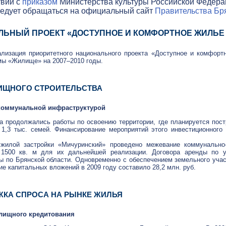
твии с
приказом
Министерства культуры Российской Федераци
ледует обращаться на официальный сайт
Правительства Бря
ЛЬНЫЙ ПРОЕКТ
«ДОСТУПНОЕ И КОМФОРТНОЕ ЖИЛЬЕ
ализация приоритетного национального проекта «Доступное и комфор
мы «Жилище» на 2007–2010 годы.
ИЩНОГО СТРОИТЕЛЬСТВА
коммунальной инфраструктурой
а продолжались работы по освоению территории, где планируется постр
,3 тыс. семей. Финансирование мероприятий этого инвестиционного 
 жилой застройки «Мичуринский» проведено межевание
коммунально
1500 кв. м для их дальнейшей реализации. Договора аренды по уч
ы по Брянской области. Одновременно с обеспечением земельного уча
е капитальных вложений в 2009 году составило 28,2 млн. руб.
КА СПРОСА НА РЫНКЕ ЖИЛЬЯ
лищного кредитования