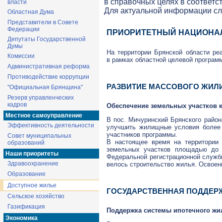
в справочных целях в соответс
власти
Для актуальной информации с
Областная Дума
Представители в Совете
Федерации
ПРИОРИТЕТНЫЙ НАЦИОНА
Депутаты Государственной
Думы
На территории Брянской области ре
Комиссии
в рамках областной целевой програм
Административная реформа
Противодействие коррупции
РАЗВИТИЕ МАССОВОГО ЖИЛ
"Официальная Брянщина"
Резерв управленческих
кадров
Обеспечение земельных участков 
Местное самоуправление
В пос. Мичуринский Брянского район
Эффективность деятельности
улучшить жилищные условия более 1
участников программы.
Совет муниципальных
В настоящее время на территории
образований
земельных участков площадью до 
Наши приоритеты
Федеральной регистрационной служб
Здравоохранение
велось строительство жилья. Освоени
Образование
Доступное жилье
ГОСУДАРСТВЕННАЯ ПОДДЕРЖ
Сельское хозяйство
Газификация
Поддержка системы ипотечного жи
Экономика