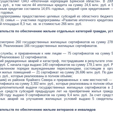
осуществляет
ОАО «Ипотечная корпорация Брянской области»
. В 200
. руб., в том числе 44 ипотечных кредита на сумму 24,6 млн. руб. и 
чным кредитам составила 14,6% годовых, средний срок кредитования 
 годовых.
одпрограммы предоставлено целевых субсидий из областного бюджета 
1 семья — участники подпрограммы «Развитие ипотечного кредитова
 площадью 8,3 тыс. кв. м стоимостью 266 млн. руб.
ательств по обеспечению жильем отдельных категорий граждан, у
усмотрено 260 государственных жилищных сертификатов на сумму 278,
уб. Реализовано 166 государственных жилищных сертификатов.
службы, и приравненным к ним лицам — 75 сертификатов на сумму 52
 Реализовано 12 сертификатов.
й радиационных аварий и катастроф, пострадавшим в результате этих
руб. С начала года выдано 140 сертификатов на сумму 179,1 млн. руб. 
овленном порядке вынужденными переселенцами, состоящим в орга
 жилых помещений — 21 сертификат на сумму 26,696 млн. руб. По данн
. руб., которые реализованы в полном объеме;
м) из районов Крайнего Севера и приравненных к ним местностей — 5
тификата на сумму 3,302 млн. руб., которые реализованы в полном объе
 дополнительной выдачи государственных жилищных сертификатов в 
ных средств субсидий предыдущих лет на приобретение жилья
гражд
09 году выдано 9 сертификатов на сумму 9,4 млн. руб. За счет средс
нных аварий на улучшение жилищных условий выдано 5 свидетельс
ательств по обеспечению жильем ветеранов и инвалидов