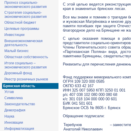
Прогноз социально-
С этой целью ведется реконструкция
экономического развития
края в знаменитых брянских лесах.
Стратегия социально-
экономического развития
Все мы знаем и помним о трагедии б
и жуковская Матрёновка и многие дру
Областной бюджет
памяти погибших при защите Отечест
Целевые программы
благородное дело на Брянщине не жал
Инвестиции
С целью оказания помощи в рабо
Внешнеэкономическая
представители
социально-ориентиров
деятельность
Члены Попечительского совета обра
Малый бизнес
«Партизанская Поляна» вида, досто
памятники Брянщины, свидетельствую
Областная собственность
Итоги социально –
Реквизиты для перечисления денежны
экономического развития
Дорожный фонд
Фонд поддержки мемориального комп
Реестр розничных рынков
ОГРН 109 320 000 0585
ОКПО 633 42 167
Брянская область
ИНН 325 007 5950 КПП 3250 01 001
Устав
р/с
407 038 102 080 000 080 68
Символика
к/с
301 018 104 000 000 00 601
БИК 041 501 601
Законодательство
Брянское ОСБ № 8605 г. Брянск
Демография
Обращение подписали:
Наука
Инновации
Теребунов
–
заместите
Информатизация
Анатолий Николаевич