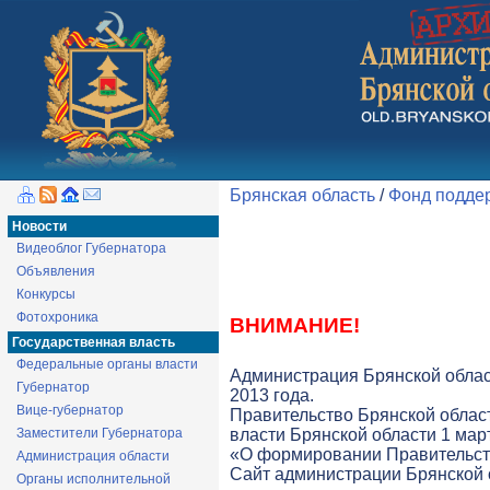
Брянская область
/
Фонд поддер
Новости
Видеоблог Губернатора
Объявления
Конкурсы
Фотохроника
ВНИМАНИЕ!
Государственная власть
Федеральные органы власти
Администрация Брянской облас
Губернатор
2013 года.
Вице-губернатор
Правительство Брянской облас
Заместители Губернатора
власти Брянской области 1 март
«О формировании Правительств
Администрация области
Cайт администрации Брянской о
Органы исполнительной