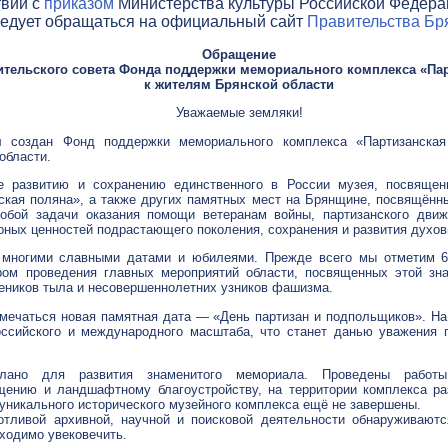
твии с
приказом
Министерства культуры Российской Федераци
ледует обращаться на официальный сайт
Правительства Бря
Обращение
ительского совета Фонда поддержки мемориального комплекса «Па
к жителям Брянской области
Уважаемые земляки!
 создан Фонд поддержки мемориального комплекса «Партизанская
области.
 развитию и сохранению единственного в России музея, посвящен
ская поляна», а также других памятных мест на Брянщине, посвящённ
обой задачи оказания помощи ветеранам войны, партизанского дви
рных ценностей подрастающего поколения, сохранения и развития духов
н многими славными датами и юбилеями. Прежде всего мы отметим
ром проведения главных мероприятий области, посвященных этой зн
жеников тыла и несовершеннолетних узников фашизма.
тмечаться новая памятная дата — «День партизан и подпольщиков». На
ссийского и международного масштаба, что станет данью уважения 
ано для развития знаменитого мемориала. Проведены работы
ению и ландшафтному благоустройству, на территории комплекса ра
 уникального исторического музейного комплекса ещё не завершены.
тливой архивной, научной и поисковой деятельности обнаруживаютс
ходимо увековечить.