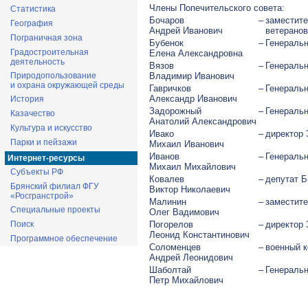
Члены Попечительского совета:
Статистика
Бочаров
–
заместит
География
Андрей Иванович
ветеранов
Пограничная зона
Бубенок
–
Генеральн
Градостроительная
Елена Александровна
деятельность
Вязов
–
Генеральн
Природопользование
Владимир Иванович
и охрана окружающей среды
Гавричков
–
Генераль
Александр Иванович
История
Задорожный
–
Генераль
Казачество
Анатолий Александрович
Культура и искусство
Ивако
–
директор 
Парки и пейзажи
Михаил Иванович
Иванов
–
Генеральн
Интернет-ресурсы
Михаил Михайлович
Субъекты РФ
Ковалев
–
депутат Б
Брянский филиал ФГУ
Виктор Николаевич
«Росгранстрой»
Малинин
–
заместите
Специальные проекты
Олег Вадимович
Поиск
Погорелов
–
директор 
Леонид Константинович
Программное обеспечение
Соломенцев
–
военный к
Андрей Леонидович
Шаболтай
–
Генеральн
Петр Михайлович