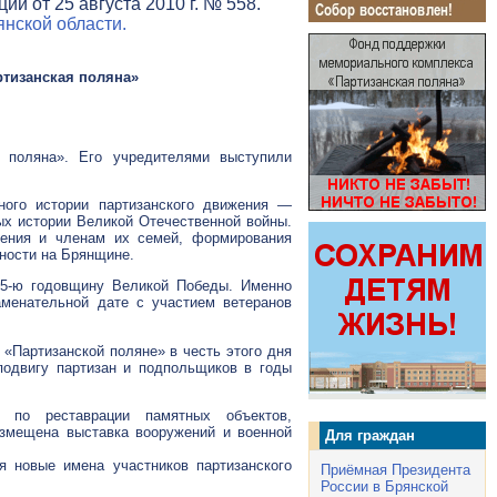
и от 25 августа 2010 г. № 558.
нской области.
ртизанская поляна»
 поляна». Его учредителями выступили
ного истории партизанского движения —
ых истории Великой Отечественной войны.
жения и членам их семей, формирования
ности на Брянщине.
65-ю
годовщину Великой Победы. Именно
аменательной дате с участием ветеранов
 «Партизанской поляне» в честь этого дня
подвигу партизан и подпольщиков в годы
 по реставрации памятных объектов,
змещена выставка вооружений и военной
Для граждан
я новые имена участников партизанского
Приёмная Президента
России в Брянской