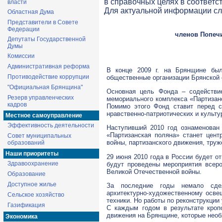
в справочных целях в соответс
власти
Для актуальной информации с
Областная Дума
Представители в Совете
Федерации
членов Попеч
Депутаты Государственной
Думы
Комиссии
Административная реформа
В конце 2009 г. на Брянщине был
Противодействие коррупции
общественные организации Брянской 
"Официальная Брянщина"
Основная цель Фонда – содействие
Резерв управленческих
мемориального комплекса «Партизан
кадров
Помимо этого Фонд ставит перед с
нравственно-патриотических
и культу
Местное самоуправление
Эффективность деятельности
Наступивший 2010 год ознаменова
«Партизанская поляна» станет цент
Совет муниципальных
войны, партизанского движения, тру
образований
Наши приоритеты
29 июня 2010 года в России будет о
Здравоохранение
будут проведены мероприятия всеро
Великой Отечественной войны.
Образование
Доступное жилье
За последние годы немало сдел
архитектурно-художественному
освещ
Сельское хозяйство
техники. Но работы по реконструкции
Газификация
С каждым годом в результате кропо
движения на Брянщине, которые необ
Экономика