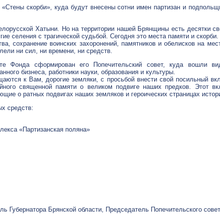
 «Стены скорби», куда будут внесены сотни имен партизан и подпольщ
елорусской Хатыни. Но на территории нашей Брянщины есть десятки св
гие селения с трагической судьбой. Сегодня это места памяти и скорби
ва, сохранение воинских захоронений, памятников и обелисков на мес
ели ни сил, ни времени, ни средств.
те Фонда сформирован его Попечительский совет, куда вошли ви
анного
бизнеса, работники науки, образования и культуры.
щаются к Вам, дорогие земляки, с просьбой внести свой посильный в
йного священной памяти о великом подвиге наших предков. Этот вк
щие о ратных подвигах наших земляков и героических страницах истор
х средств:
лекса «Партизанская поляна»
ль Губернатора Брянской области, Председатель Попечительского сов