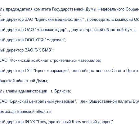
ель председателя комитета Государственной Думы Федерального Собра
;
ый директор ЗАО "Брянский медиа-холдинг", председатель комиссии О
ый директор ОАО "Брянскавтодор", депутат Брянской областной Думы;
ный директор ООО УСФ "Надежда";
ный директор ЗАО "УК БМЗ";
ЗАО "Фокинский комбинат строительных материалов;
ый директор ГУП "Брянскфармация", член общественного Совета Центра
рянской областной Думы;
ль главы администрации г. Брянска;
ЗАО "Брянский центральный универмаг", член Общественной палаты Бря
омиссар Брянской области;
ый директор ФГУК "Государственный Кремлевский дворец"