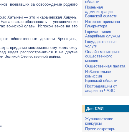
области
иков, воевавших за освобождение родного
Приёмная
администрации
Брянской области
оих Хатыней — это и карачевская Хацунь,
. Наша святая обязанность — увековечение
Интернет-приемная
тах воинской славы. Испокон веков на это
Губернатора
Горячая линия
Аварийные службы
дные общественные деятели Брянщины,
Государственные
услуги
клад в придание мемориальному комплексу
Онлайн-мониторинг
лад будет распространяться и на другие
общественного
ии Великой Отечественной войны.
мнения
Общественная палата
Избирательная
комиссия
Брянской области
Пострадавшим от
аварии на ЧАЭС
Для СМИ
Журналистские
конкурсы
ета
Пресс-секретарь