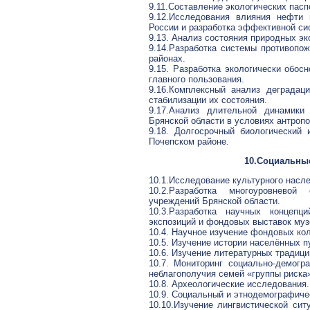
9.11.Составление экологических пас
9.12.Исследования влияния нефти
России и разработка эффективной си
9.13. Анализ состояния природных э
9.14.Разработка системы противопож
районах.
9.15. Разработка экологически обос
главного пользования.
9.16.Комплексный анализ деградац
стабилизации их состояния.
9.17.Анализ длительной динамики
Брянской области в условиях антропо
9.18. Долгосрочный биологический
Почепском районе.
10.Социальны
10.1.Исследование культурного насле
10.2.Разработка многоуровневой
учреждений Брянской области.
10.3.Разработка научных концепц
экспозиций и фондовых выставок муз
10.4. Научное изучение фондовых ко
10.5. Изучение истории населённых п
10.6. Изучение литературных традици
10.7. Мониторинг социально-демогр
неблагополучия семей «группы риска
10.8. Археологические исследования.
10.9. Социальный и этнодемографиче
10.10.Изучение лингвистической сит