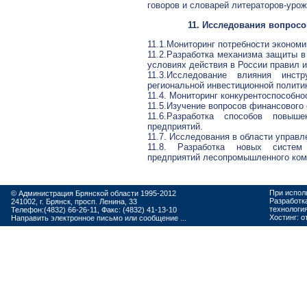
говоров и словарей литераторов-уро
11. Исследования вопросо
11.1.Мониторинг потребности экономи
11.2.Разработка механизма защиты в
условиях действия в России правил 
11.3.Исследование влияния инс
региональной инвестиционной полити
11.4. Мониторинг конкурентоспособно
11.5.Изучение вопросов финансового
11.6.Разработка способов повыш
предприятий.
11.7. Исследования в области управл
11.8. Разработка новых систем 
предприятий лесопромышленного ком
При испол
© Администрация Брянской области 1995-2012
Разработк
241002, г. Брянск, просп. Ленина, 33
технологи
Телефон:(4832) 66-26-11, Факс: (4832) 41-13-10
Хостинг:
о
Направить электронное письмо или сообщение ...