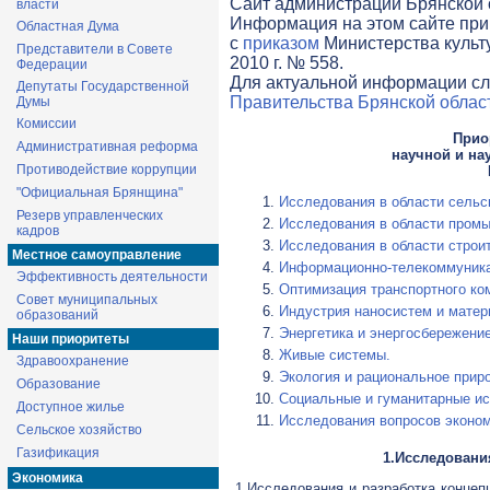
Cайт администрации Брянской о
власти
Информация на этом сайте при
Областная Дума
с
приказом
Министерства культ
Представители в Совете
2010 г. № 558.
Федерации
Для актуальной информации сл
Депутаты Государственной
Правительства Брянской облас
Думы
Комиссии
Прио
Административная реформа
научной и на
Противодействие коррупции
"Официальная Брянщина"
Исследования в области сельск
Резерв управленческих
Исследования в области пром
кадров
Исследования в области строи
Местное самоуправление
Информационно-телекоммуника
Эффективность деятельности
Оптимизация транспортного ко
Совет муниципальных
Индустрия наносистем и матер
образований
Энергетика и энергосбережение
Наши приоритеты
Живые системы.
Здравоохранение
Экология и рациональное прир
Образование
Социальные и гуманитарные и
Доступное жилье
Исследования вопросов эконом
Сельское хозяйство
Газификация
1.Исследовани
Экономика
1.Исследования и разработка концеп