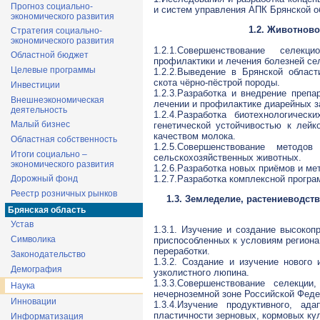
Прогноз социально-
и систем управления АПК Брянской о
экономического развития
1.2. Животново
Стратегия социально-
экономического развития
1.2.1.Совершенствование селекц
Областной бюджет
профилактики и лечения болезней се
Целевые программы
1.2.2.Выведение в Брянской област
скота чёрно-пёстрой породы.
Инвестиции
1.2.3.Разработка и внедрение препа
Внешнеэкономическая
лечении и профилактике диарейных за
деятельность
1.2.4.Разработка биотехнологиче
Малый бизнес
генетической устойчивостью к лейк
качеством молока.
Областная собственность
1.2.5.Совершенствование методо
Итоги социально –
сельскохозяйственных животных.
экономического развития
1.2.6.Разработка новых приёмов и ме
1.2.7.Разработка комплексной прогр
Дорожный фонд
Реестр розничных рынков
1.3. Земледелие, растениеводст
Брянская область
Устав
1.3.1. Изучение и создание высоко
Символика
приспособленных к условиям региона
переработки.
Законодательство
1.3.2. Создание и изучение нового
Демография
узколистного люпина.
1.3.3.Совершенствование селекци
Наука
нечерноземной зоне Российской Феде
Инновации
1.3.4.Изучение продуктивного, ад
пластичности зерновых, кормовых ку
Информатизация