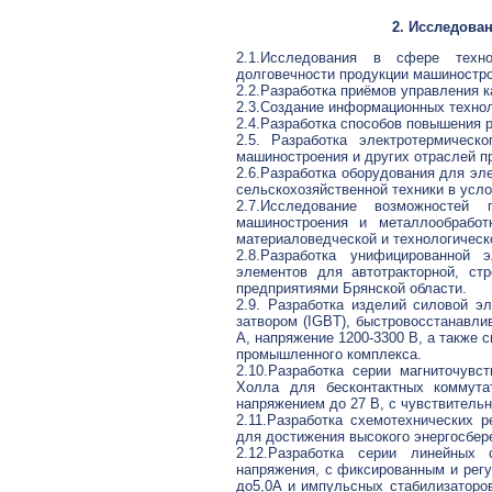
2. Исследова
2.1.Исследования в сфере техно
долговечности продукции машиностро
2.2.Разработка приёмов управления 
2.3.Создание информационных техно
2.4.Разработка способов повышения 
2.5. Разработка электротермическ
машиностроения и других отраслей 
2.6.Разработка оборудования для эл
сельскохозяйственной техники в усл
2.7.Исследование возможностей 
машиностроения и металлообработ
материаловедческой и технологическ
2.8.Разработка унифицированной 
элементов для автотракторной, ст
предприятиями Брянской области.
2.9. Разработка изделий силовой э
затвором (IGBT), быстровосстанавли
А, напряжение 1200-3300 В, а также с
промышленного комплекса.
2.10.Разработка серии магниточув
Холла для бесконтактных коммута
напряжением до 27 В, с чувствитель
2.11.Разработка схемотехнических 
для достижения высокого энергосбе
2.12.Разработка серии линейных
напряжения, с фиксированным и регу
до5,0А и импульсных стабилизаторо