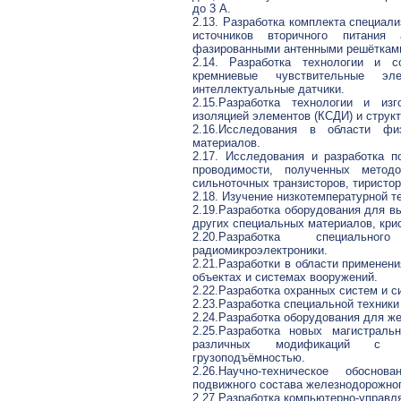
до 3 А.
2.13. Разработка комплекта специал
источников вторичного питания
фазированными антенными решёткам
2.14. Разработка технологии и с
кремниевые чувствительные эле
интеллектуальные датчики.
2.15.Разработка технологии и из
изоляцией элементов (КСДИ) и структ
2.16.Исследования в области фи
материалов.
2.17. Исследования и разработка 
проводимости, полученных метод
сильноточных транзисторов, тиристор
2.18. Изучение низкотемпературной т
2.19.Разработка оборудования для 
других специальных материалов, кри
2.20.Разработка специально
радиомикроэлектроники.
2.21.Разработки в области применен
объектах и системах вооружений.
2.22.Разработка охранных систем и 
2.23.Разработка специальной техник
2.24.Разработка оборудования для ж
2.25.Разработка новых магистраль
различных модификаций с об
грузоподъёмностью.
2.26.Научно-техническое обосно
подвижного состава железнодорожног
2.27.Разработка компьютерно-управл