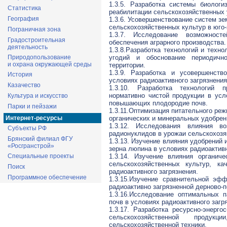
1.3.5. Разработка системы биолог
Статистика
реабилитации сельскохозяйственных 
География
1.3.6. Усовершенствование систем зе
сельскохозяйственных культур в юго
Пограничная зона
1.3.7. Исследование возможнос
Градостроительная
обеспечения аграрного производства.
деятельность
1.3.8.Разработка технологий и техн
Природопользование
угодий и обоснование периодичн
и охрана окружающей среды
территории.
1.3.9. Разработка и усовершенств
История
условиях радиоактивного загрязнения
Казачество
1.3.10. Разработка технологий 
нормативно чистой продукции в усл
Культура и искусство
повышающих плодородие почв.
Парки и пейзажи
1.3.11.Оптимизация питательного ре
Интернет-ресурсы
органических и минеральных удобрен
1.3.12. Исследования влияния в
Субъекты РФ
радионуклидов в урожаи сельскохозяй
Брянский филиал ФГУ
1.3.13. Изучение влияния удобрений
«Росгранстрой»
зерна люпина в условиях радиоактивн
Специальные проекты
1.3.14. Изучение влияния органич
сельскохозяйственных культур, к
Поиск
радиоактивного загрязнения.
Программное обеспечение
1.3.15.Изучение сравнительной эф
радиоактивно загрязненной дерново-п
1.3.16.Исследование оптимальных 
почв в условиях радиоактивного загр
1.3.17. Разработка ресурсно-энерг
сельскохозяйственной проду
сельскохозяйственной техники.