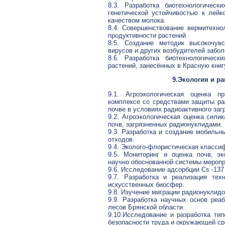
8.3. Разработка биотехнологичес
генетической устойчивостью к лейк
качеством молока.
8.4. Совершенствование вермитехн
продуктивности растений.
8.5. Создание методик высокочувс
вирусов и других возбудителей забол
8.6. Разработка биотехнологичес
растений, занесённых в Красную книг
9.Экология и р
9.1. Агроэкологическая оценка п
комплексе со средствами защиты ра
почве в условиях радиоактивного заг
9.2. Агроэкологическая оценка сили
почв, загрязненных радионуклидами.
9.3. Разработка и создание мобильн
отходов.
9.4. Эколого-флористическая класси
9.5. Мониторинг и оценка почв, э
научно обоснованной системы меропр
9.6. Исследование адсорбции Cs -137
9.7. Разработка и реализация тех
искусственных биосфер.
9.8. Изучение миграции радионуклид
9.9. Разработка научных основ реа
лесов Брянской области.
9.10.Исследование и разработка ти
безопасности труда и окружающей ср