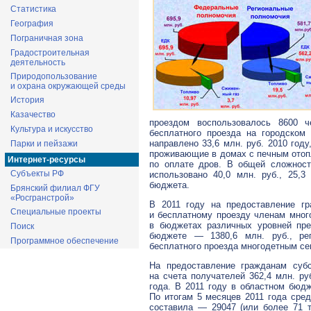
Статистика
География
Пограничная зона
Градостроительная
деятельность
Природопользование
и охрана окружающей среды
История
Казачество
проездом воспользовалось 8600 
Культура и искусство
бесплатного проезда на городском
направлено 33,6 млн. руб. 2010 год
Парки и пейзажи
проживающие в домах с печным отоп
Интернет-ресурсы
по оплате дров. В общей сложност
Субъекты РФ
использовано 40,0 млн. руб., 25,
бюджета.
Брянский филиал ФГУ
«Росгранстрой»
В 2011 году на предоставление г
Специальные проекты
и бесплатному проезду членам мног
в бюджетах различных уровней пре
Поиск
бюджете — 1380,6 млн. руб., ре
Программное обеспечение
бесплатного проезда многодетным се
На предоставление гражданам суб
на счета получателей 362,4 млн. р
года. В 2011 году в областном бюдж
По итогам 5 месяцев 2011 года сре
составила — 29047 (или более 71 