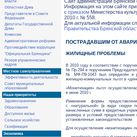
Cайт администрации Брянской о
власти
Информация на этом сайте при
Областная Дума
с
приказом
Министерства культ
Представители в Совете
2010 г. № 558.
Федерации
Для актуальной информации сл
Депутаты Государственной
Правительства Брянской облас
Думы
Комиссии
Административная реформа
ПОСТРАДАВШИМ ОТ АВАРИ
Противодействие коррупции
ЖИЛИЩНЫЕ ПРОБЛЕМЫ
"Официальная Брянщина"
Резерв управленческих
кадров
В 2010 году в соответствии с поруч
№
Пр-294
и поручением Председател
Местное самоуправление
№
МФ-П9-1043
был определён и ре
Эффективность деятельности
жилищно-коммунальных
льгот в «де
Совет муниципальных
«Монетизация» льгот осуществлялас
образований
в июне 2010 г.
Наши приоритеты
Изменение формы предоставле
Здравоохранение
с «натуральной» (в виде скидки 
Образование
начисленных сумм в кредитные учреж
Доступное жилье
размера и условий предоставления
установленных законодательством.
Сельское хозяйство
Газификация
Для осуществления «монетизации» л
Экономика
— приобретён расчетный комплекс и 