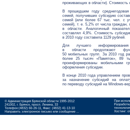
проживающих в области). Стоимость 
В прошедшем году среднегодовая
семей, получивших субсидию состав
семей (или более 67 тыс. чел. с у
семей),
т. е.
5,2% от числа граждан,
в области. Аналогичный показате
составлял 4,9%. Стоимость субсиди
в 2010 году составила 1129 рублей.
Для лучшего информирования
в области продолжают функц
50 мобильных групп. За 2010 год р
более 25 тысяч «Памяток», 89 т
проинформированы мобильными гр
оформления субсидии.
В конце 2010 года управлением про
за назначение субсидий на опла
по переводу субсидий на
Windows-ве
При испол
© Администрация Брянской области 1995-2012
Разработк
241002, г. Брянск, просп. Ленина, 33
технологи
Телефон:(4832) 66-26-11, Факс: (4832) 41-13-10
Хостинг:
о
Направить электронное письмо или сообщение ...