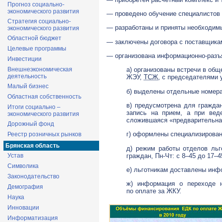
Прогноз социально-
экономического развития
— проведено обучение специалистов 
Стратегия социально-
— разработаны и приняты необходим
экономического развития
Областной бюджет
— заключены договора с поставщика
Целевые программы
— организована
информационно-разъ
Инвестиции
Внешнеэкономическая
а) организованы встречи в общ
деятельность
ЖЭУ,
ТСЖ
, с председателями 
Малый бизнес
б) выделены отдельные номера
Областная собственность
в) предусмотрена для гражда
Итоги социально –
запись на прием, а при вед
экономического развития
сложившаяся «предварительна
Дорожный фонд
г) оформлены специализирова
Реестр розничных рынков
Брянская область
д) режим работы отделов ль
граждан, Пн-Чт: с 8–45 до 17–45
Устав
Символика
е) льготникам доставлены инф
Законодательство
ж) информация о переходе 
Демография
по оплате за ЖКУ.
Наука
Инновации
Информатизация