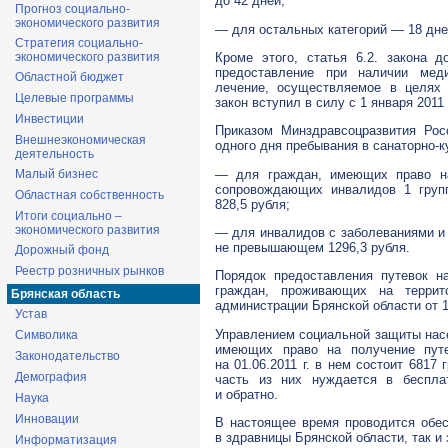
до 42 дней;
Прогноз социально-
экономического развития
— для остальных категорий — 18 дне
Стратегия социально-
Кроме этого, статья 6.2. закона 
экономического развития
предоставление при наличии мед
Областной бюджет
лечение, осуществляемое в целях 
Целевые программы
закон вступил в силу с 1 января 2011 
Инвестиции
Приказом Минздравсоцразвития Ро
Внешнеэкономическая
одного дня пребывания в
санаторно-к
деятельность
— для граждан, имеющих право на
Малый бизнес
сопровождающих инвалидов 1 груп
Областная собственность
828,5 рубля;
Итоги социально –
экономического развития
— для инвалидов с заболеваниями и
не превышающем 1296,3 рубля.
Дорожный фонд
Реестр розничных рынков
Порядок предоставления путевок 
граждан, проживающих на террит
Брянская область
администрации Брянской области от
1
Устав
Управлением социальной защиты нас
Символика
имеющих право на получение пу
Законодательство
на
01.06.2011 г.
в нем состоит 6817 
Демография
часть из них нуждается в беспл
и обратно.
Наука
Инновации
В настоящее время проводится обе
в здравницы Брянской области, так и
Информатизация