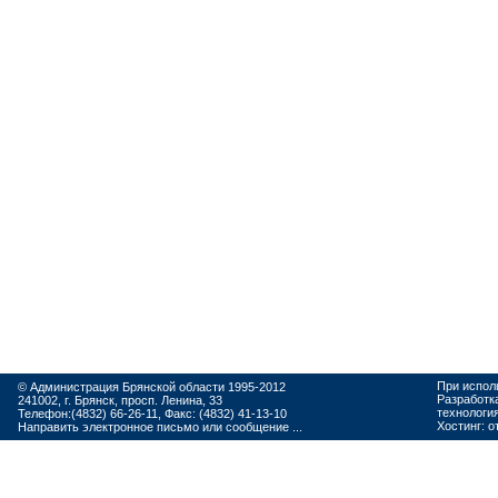
При испол
© Администрация Брянской области 1995-2012
Разработк
241002, г. Брянск, просп. Ленина, 33
технологи
Телефон:(4832) 66-26-11, Факс: (4832) 41-13-10
Хостинг:
о
Направить электронное письмо или сообщение ...