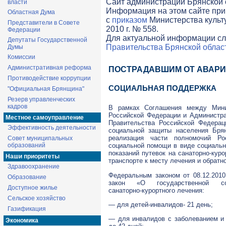
Cайт администрации Брянской о
власти
Информация на этом сайте при
Областная Дума
с
приказом
Министерства культ
Представители в Совете
2010 г. № 558.
Федерации
Для актуальной информации сл
Депутаты Государственной
Правительства Брянской облас
Думы
Комиссии
Административная реформа
ПОСТРАДАВШИМ ОТ АВАРИ
Противодействие коррупции
СОЦИАЛЬНАЯ ПОДДЕРЖКА
"Официальная Брянщина"
Резерв управленческих
кадров
В рамках Соглашения между Минис
Российской Федерации и Администра
Местное самоуправление
Правительства Российской Федера
Эффективность деятельности
социальной защиты населения Брян
реализация части полномочий Ро
Совет муниципальных
образований
социальной помощи в виде социальн
показаний путевок на
санаторно-куро
Наши приоритеты
транспорте к месту лечения и обратно
Здравоохранение
Федеральным законом от
08.12.2010
Образование
закон «О государственной со
Доступное жилье
санаторно-курортного
лечения:
Сельское хозяйство
— для детей-инвалидов- 21 день;
Газификация
— для инвалидов с заболеванием и 
Экономика