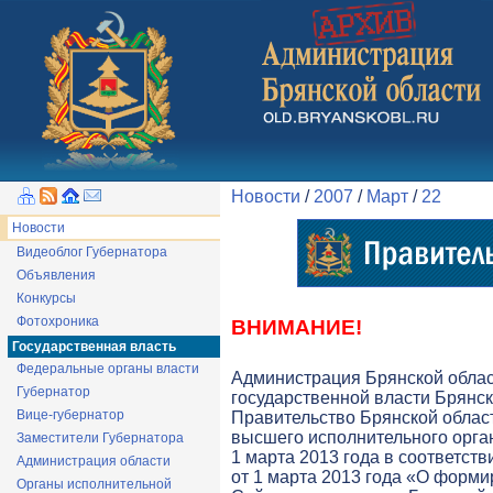
Новости
/
2007
/
Март
/
22
Новости
Видеоблог Губернатора
Объявления
Конкурсы
Фотохроника
ВНИМАНИЕ!
Государственная власть
Федеральные органы власти
Администрация Брянской обла
Губернатор
государственной власти Брянск
Вице-губернатор
Правительство Брянской облас
высшего исполнительного орга
Заместители Губернатора
1 марта 2013 года в соответств
Администрация области
от 1 марта 2013 года «О форми
Органы исполнительной