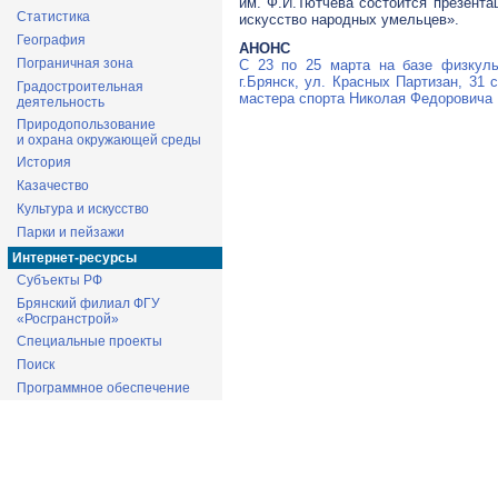
им. Ф.И.Тютчева состоится презент
Статистика
искусство народных умельцев».
География
АНОНС
Пограничная зона
С 23 по 25 марта на базе физкуль
г.Брянск, ул. Красных Партизан, 31
Градостроительная
мастера спорта Николая Федоровича 
деятельность
Природопользование
и охрана окружающей среды
История
Казачество
Культура и искусство
Парки и пейзажи
Интернет-ресурсы
Субъекты РФ
Брянский филиал ФГУ
«Росгранстрой»
Специальные проекты
Поиск
Программное обеспечение