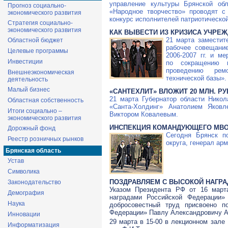
управление культуры Брянской обл
Прогноз социально-
«Народное творчество» проводят с
экономического развития
конкурс исполнителей патриотическо
Стратегия социально-
экономического развития
КАК ВЫВЕСТИ ИЗ КРИЗИСА УЧРЕ
21 марта заместит
Областной бюджет
рабочее совещани
Целевые программы
2006-2007 гг. и м
Инвестиции
по сокращению к
проведению ремо
Внешнеэкономическая
технической базы».
деятельность
Малый бизнес
«САНТЕХЛИТ» ВЛОЖИТ 20 МЛН. Р
21 марта Губернатор области Нико
Областная собственность
«Санта-Холдинг» Анатолием Яков
Итоги социально –
Виктором Ковалевым.
экономического развития
ИНСПЕКЦИЯ КОМАНДУЮЩЕГО МВ
Дорожный фонд
Сегодня Брянск п
Реестр розничных рынков
округа, генерал ар
Брянская область
Устав
Символика
ПОЗДРАВЛЯЕМ С ВЫСОКОЙ НАГРА
Законодательство
Указом Президента РФ от 16 март
Демография
наградами Российской Федерации» 
Наука
добросовестный труд присвоено п
Федерации» Павлу Александровичу Ад
Инновации
29 марта в 15-00 в лекционном зале
Информатизация