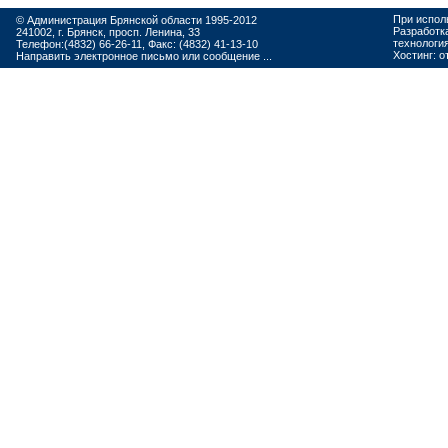
При испол
© Администрация Брянской области 1995-2012
Разработк
241002, г. Брянск, просп. Ленина, 33
технологи
Телефон:(4832) 66-26-11, Факс: (4832) 41-13-10
Хостинг:
о
Направить электронное письмо или сообщение ...