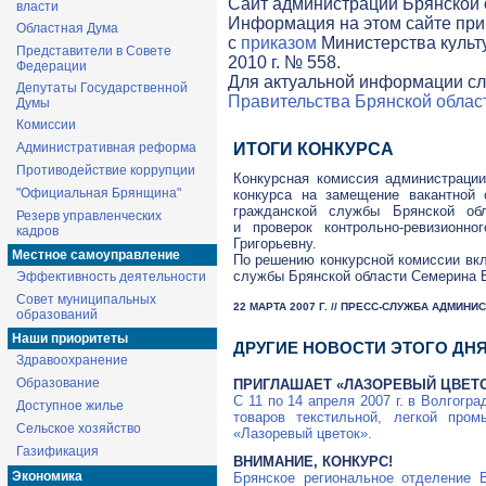
Cайт администрации Брянской о
власти
Информация на этом сайте при
Областная Дума
с
приказом
Министерства культ
Представители в Совете
2010 г. № 558.
Федерации
Для актуальной информации сл
Депутаты Государственной
Правительства Брянской облас
Думы
Комиссии
Административная реформа
ИТОГИ КОНКУРСА
Противодействие коррупции
Конкурсная комиссия администрации
"Официальная Брянщина"
конкурса на замещение вакантной 
гражданской службы Брянской об
Резерв управленческих
и проверок контрольно-ревизионн
кадров
Григорьевну.
Местное самоуправление
По решению конкурсной комиссии вкл
службы Брянской области Семерина 
Эффективность деятельности
Совет муниципальных
22 МАРТА 2007 Г. // ПРЕСС-СЛУЖБА АДМИН
образований
Наши приоритеты
ДРУГИЕ НОВОСТИ ЭТОГО ДН
Здравоохранение
Образование
ПРИГЛАШАЕТ «ЛАЗОРЕВЫЙ ЦВЕТ
C 11 по 14 апреля 2007 г. в Волгогр
Доступное жилье
товаров текстильной, легкой про
Сельское хозяйство
«Лазоревый цветок».
Газификация
ВНИМАНИЕ, КОНКУРС!
Экономика
Брянское региональное отделение 