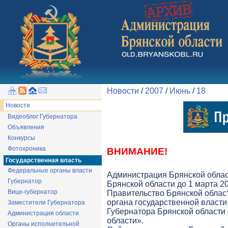
Новости
/
2007
/
Июнь
/
18
Новости
Видеоблог Губернатора
Объявления
Конкурсы
Фотохроника
ВНИМАНИЕ!
Государственная власть
Федеральные органы власти
Администрация Брянской облас
Губернатор
Брянской области до 1 марта 20
Вице-губернатор
Правительство Брянской облас
органа государственной власти 
Заместители Губернатора
Губернатора Брянской области
Администрация области
области».
Органы исполнительной