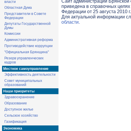
Cайт администрации Брянской о
власти
приведена в справочных целях 
Областная Дума
Федерации от 25 августа 2010 г
Представители в Совете
Для актуальной информации с
Федерации
области.
Депутаты Государственной
Думы
Комиссии
Административная реформа
Противодействие коррупции
"Официальная Брянщина"
Резерв управленческих
кадров
Местное самоуправление
Эффективность деятельности
Совет муниципальных
образований
Наши приоритеты
Здравоохранение
Образование
Доступное жилье
Сельское хозяйство
Газификация
Экономика