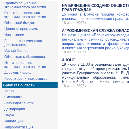
Прогноз социально-
НА БРЯНЩИНЕ СОЗДАНО ОБЩЕСТ
экономического развития
ПРАВ ГРАЖДАН
Стратегия социально-
15 июня в Брянске прошла конфер
экономического развития
и социально- экономические права гр
Областной бюджет
18 июня 2007 г.
Целевые программы
АГРОХИМИЧЕСКАЯ СЛУЖБА ОБЛА
Инвестиции
На базе Центра «Брянскагрохимради
региональный семинар руководител
Внешнеэкономическая
вопрос эффективности фосфорито
деятельность
и снижения загрязнения радионуклид
Малый бизнес
18 июня 2007 г.
Областная собственность
АНОНС
Итоги социально –
19 июня в 11.00 в овальном зале ад
экономического развития
конкурса «Лучший предприниматель 
Дорожный фонд
участие Губернатора области Н. В. 
муниципальных образований, член
Реестр розничных рынков
Брянской области — 2006», номинанто
Брянская область
18 июня 2007 г.
Устав
Символика
Законодательство
Демография
Наука
Инновации
Информатизация