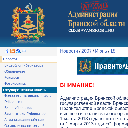
Новости
/
2007
/
Июнь
/
18
Новости
Видеоблог Губернатора
Объявления
Конкурсы
Фотохроника
ВНИМАНИЕ!
Государственная власть
Федеральные органы власти
Администрация Брянской обла
Губернатор
государственной власти Брянск
Вице-губернатор
Правительство Брянской облас
высшего исполнительного орга
Заместители Губернатора
1 марта 2013 года в соответств
Администрация области
от 1 марта 2013 года «О форми
Органы исполнительной