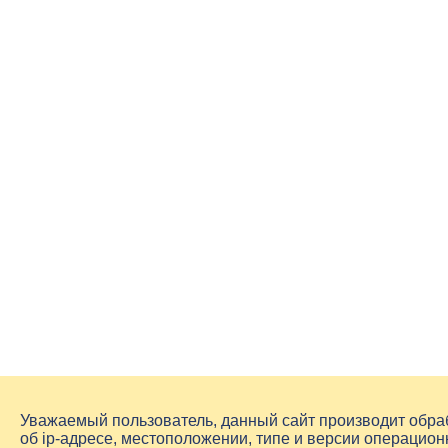
Уважаемый пользователь, данный сайт производит обр
об
ip-адресе
, местоположении, типе и версии операцион