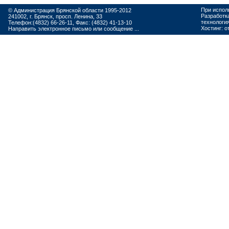
При испол
© Администрация Брянской области 1995-2012
Разработк
241002, г. Брянск, просп. Ленина, 33
технологи
Телефон:(4832) 66-26-11, Факс: (4832) 41-13-10
Хостинг:
о
Направить электронное письмо или сообщение ...