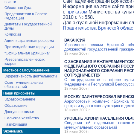
Cайт администрации Брянской о
власти
Информация на этом сайте при
Областная Дума
с
приказом
Министерства культ
Представители в Совете
2010 г. № 558.
Федерации
Для актуальной информации сл
Депутаты Государственной
Правительства Брянской облас
Думы
Комиссии
ВАКАНСИЯ
Административная реформа
Управление лесами Брянской обл
Противодействие коррупции
должностей государственной гражда
"Официальная Брянщина"
18 июня 2007 г.
Резерв управленческих
С ЗАСЕДАНИЯ МЕЖПАРЛАМЕНТСК
кадров
ФЕДЕРАЛЬНОГО СОБРАНИЯ РОССИ
Местное самоуправление
НАЦИОНАЛЬНОГО СОБРАНИЯ РЕС
СОТРУДНИЧЕСТВУ
Эффективность деятельности
О сотрудничестве в сфере куль
Совет муниципальных
Федерацией и Республикой Белорусс
образований
18 июня 2007 г.
Наши приоритеты
МОСКВУ ЗАИНТЕРЕСОВАЛ БРЯНСК
Здравоохранение
Аэропортовый комплекс г.Брянска п
Образование
центра и сдан в эксплуатацию в декаб
18 июня 2007 г.
Доступное жилье
Сельское хозяйство
УРОВЕНЬ ЖИЗНИ НАСЕЛЕНИЯ ОБЛ
Сведения об отдельных показат
Газификация
муниципальных образований
Экономика
18 июня 2007 г.