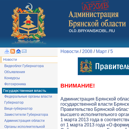
Новости
/
2008
/
Март
/
5
Новости
Видеоблог Губернатора
Объявления
Конкурсы
Фотохроника
ВНИМАНИЕ!
Государственная власть
Федеральные органы власти
Администрация Брянской обла
Губернатор
государственной власти Брянск
Вице-губернатор
Правительство Брянской облас
высшего исполнительного орга
Заместители Губернатора
1 марта 2013 года в соответств
Администрация области
от 1 марта 2013 года «О форми
Органы исполнительной