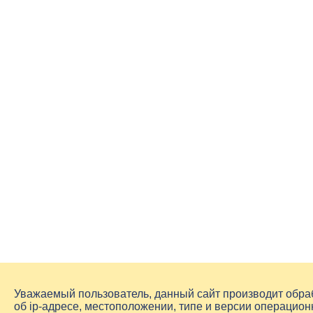
Уважаемый пользователь, данный сайт производит обр
об
ip-адресе
, местоположении, типе и версии операцион