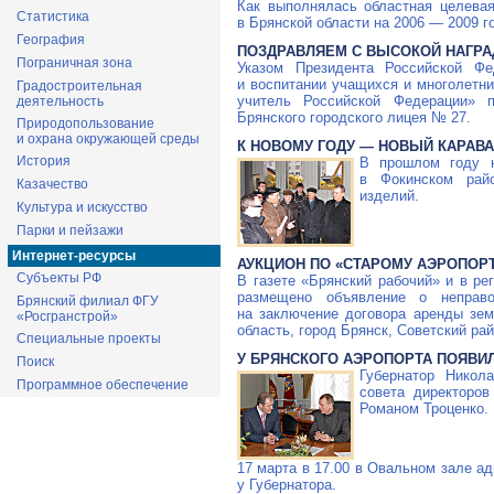
Как выполнялась областная целева
Статистика
в Брянской области на 2006 — 2009 го
География
ПОЗДРАВЛЯЕМ С ВЫСОКОЙ НАГРА
Пограничная зона
Указом Президента Российской Ф
и воспитании учащихся и многолетн
Градостроительная
учитель Российской Федерации» 
деятельность
Брянского городского лицея № 27.
Природопользование
и охрана окружающей среды
К НОВОМУ ГОДУ — НОВЫЙ КАРАВ
История
В прошлом году 
в Фокинском рай
Казачество
изделий.
Культура и искусство
Парки и пейзажи
Интернет-ресурсы
АУКЦИОН ПО «СТАРОМУ АЭРОПОР
Субъекты РФ
В газете «Брянский рабочий» и в р
размещено объявление о неправо
Брянский филиал ФГУ
на заключение договора аренды зем
«Росгранстрой»
область, город Брянск, Советский ра
Специальные проекты
У БРЯНСКОГО АЭРОПОРТА ПОЯВИ
Поиск
Губернатор Никол
Программное обеспечение
совета директоро
Романом Троценко.
17 марта в 17.00 в Овальном зале а
у Губернатора.