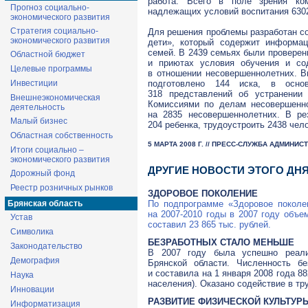
работа. Всего в поле зрения ко
Прогноз социально-
надлежащих условий воспитания 630
экономического развития
Стратегия социально-
Для решения проблемы разработан с
экономического развития
дети», который содержит информац
семей. В 2439 семьях были проверен
Областной бюджет
и приютах условия обучения и с
Целевые программы
в отношении несовершеннолетних. В
Инвестиции
подготовлено 144 иска, в осно
318 представлений об устранении 
Внешнеэкономическая
Комиссиями по делам несовершенно
деятельность
на 2835 несовершеннолетних. В ре
Малый бизнес
204 ребенка, трудоустроить 2438 чел
Областная собственность
5 МАРТА 2008 Г. // ПРЕСС-СЛУЖБА АДМИНИ
Итоги социально –
экономического развития
ДРУГИЕ НОВОСТИ ЭТОГО ДН
Дорожный фонд
Реестр розничных рынков
ЗДОРОВОЕ ПОКОЛЕНИЕ
Брянская область
По подпрограмме «Здоровое поколе
на 2007-2010 годы в 2007 году объе
Устав
составил 23 865 тыс. рублей.
Символика
БЕЗРАБОТНЫХ СТАЛО МЕНЬШЕ
Законодательство
В 2007 году была успешно реали
Демография
Брянской области. Численность б
и составила на 1 января 2008 года 88
Наука
населения). Оказано содействие в тр
Инновации
РАЗВИТИЕ ФИЗИЧЕСКОЙ КУЛЬТУРЫ 
Информатизация