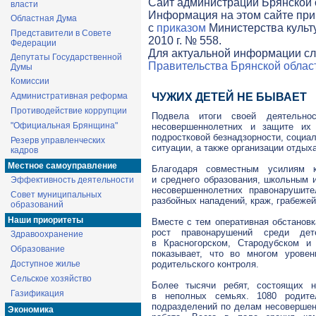
Cайт администрации Брянской о
власти
Информация на этом сайте при
Областная Дума
с
приказом
Министерства культ
Представители в Совете
2010 г. № 558.
Федерации
Для актуальной информации сл
Депутаты Государственной
Правительства Брянской облас
Думы
Комиссии
Административная реформа
ЧУЖИХ ДЕТЕЙ НЕ БЫВАЕТ
Противодействие коррупции
Подвела итоги своей деятельн
"Официальная Брянщина"
несовершеннолетних и защите их
подростковой безнадзорности, социа
Резерв управленческих
ситуации, а также организации отдых
кадров
Местное самоуправление
Благодаря совместным усилиям к
и среднего образования, школьным и
Эффективность деятельности
несовершеннолетних правонарушит
Совет муниципальных
разбойных нападений, краж, грабежей
образований
Наши приоритеты
Вместе с тем оперативная обстановк
рост правонарушений среди дет
Здравоохранение
в Красногорском, Стародубском и
Образование
показывает, что во многом уровен
Доступное жилье
родительского контроля.
Сельское хозяйство
Более тысячи ребят, состоящих н
Газификация
в неполных семьях. 1080 родите
подразделений по делам несовершен
Экономика