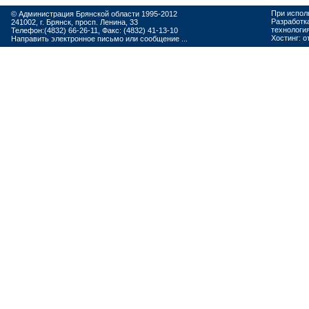
При испол
© Администрация Брянской области 1995-2012
Разработк
241002, г. Брянск, просп. Ленина, 33
технологи
Телефон:(4832) 66-26-11, Факс: (4832) 41-13-10
Хостинг:
о
Направить электронное письмо или сообщение ...