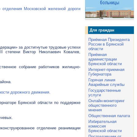
о отделения Московской железной дороги
Для граждан
Приёмная Президента
России в Брянской
едерации» за достигнутые трудовые успехи
области
I степени Виктор Николаевич Ковалев,
Приёмная
администрации
Брянской области
ственное собрание работников жилищно-
Интернет-приемная
Губернатора
Горячая линия
айона.
Аварийные службы
Государственные
ности дорожного движения.
услуги
Онлайн-мониторинг
ернаторе Брянской области по поддержке
общественного
мнения
Общественная палата
ачевых.
Избирательная
комиссия
еконструированное отделение реанимации
Брянской области
Пострадавшим от