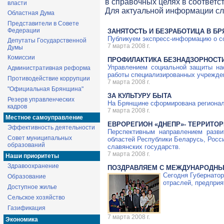
в справочных целях в соответс
власти
Для актуальной информации с
Областная Дума
Представители в Совете
Федерации
ЗАНЯТОСТЬ И БЕЗРАБОТИЦА В Б
Публикуем экспресс-информацию о со
Депутаты Государственной
7 марта 2008 г.
Думы
Комиссии
ПРОФИЛАКТИКА БЕЗНАДЗОРНОСТ
Управлением социальной защиты на
Административная реформа
работы специализированных учрежде
Противодействие коррупции
7 марта 2008 г.
"Официальная Брянщина"
ЗА КУЛЬТУРУ БЫТА
Резерв управленческих
На Брянщине сформирована региональ
кадров
7 марта 2008 г.
Местное самоуправление
ЕВРОРЕГИОН «ДНЕПР»- ТЕРРИТО
Эффективность деятельности
Перспективным направлением разви
Совет муниципальных
областей Республики Беларусь, Росс
образований
славянских государств.
7 марта 2008 г.
Наши приоритеты
Здравоохранение
ПОЗДРАВЛЯЕМ С МЕЖДУНАРОДНЫМ
Сегодня Губернато
Образование
отраслей, предприя
Доступное жилье
Сельское хозяйство
Газификация
7 марта 2008 г.
Экономика