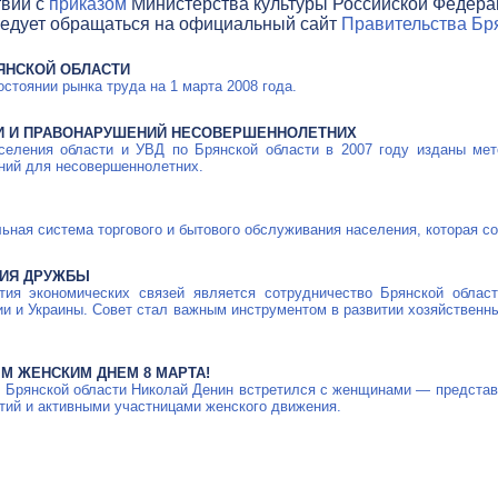
твии с
приказом
Министерства культуры Российской Федераци
ледует обращаться на официальный сайт
Правительства Бря
РЯНСКОЙ ОБЛАСТИ
стоянии рынка труда на 1 марта 2008 года.
И И ПРАВОНАРУШЕНИЙ НЕСОВЕРШЕННОЛЕТНИХ
селения области и УВД по Брянской области в 2007 году изданы ме
ний для несовершеннолетних.
ная система торгового и бытового обслуживания населения, которая сос
РИЯ ДРУЖБЫ
тия экономических связей является сотрудничество Брянской облас
ии и Украины. Совет стал важным инструментом в развитии хозяйствен
 ЖЕНСКИМ ДНЕМ 8 МАРТА!
р Брянской области Николай Денин встретился с женщинами — предста
тий и активными участницами женского движения.