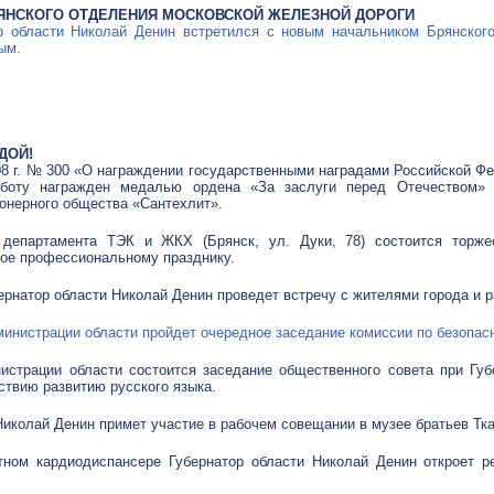
ЯНСКОГО ОТДЕЛЕНИЯ МОСКОВСКОЙ ЖЕЛЕЗНОЙ ДОРОГИ
р области Николай Денин встретился с новым начальником Брянског
ым.
ДОЙ!
08 г. № 300 «О награждении государственными наградами Российской Ф
боту награжден медалью ордена «За заслуги перед Отечеством» I
ионерного общества «Сантехлит».
департамента ТЭК и ЖКХ (Брянск, ул. Дуки, 78) состоится торже
ное профессиональному празднику.
бернатор области Николай Денин проведет встречу с жителями города и р
дминистрации области пройдет очередное заседание комиссии по безопас
истрации области состоится заседание общественного совета при Губ
ствию развитию русского языка.
 Николай Денин примет участие в рабочем совещании в музее братьев Тк
тном кардиодиспансере Губернатор области Николай Денин откроет р