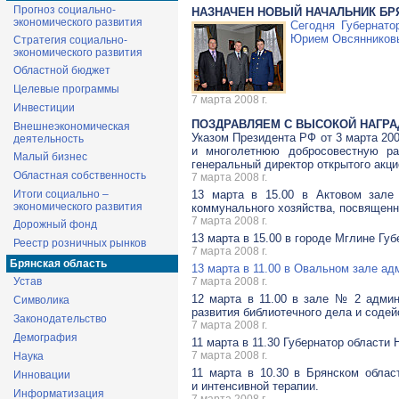
Прогноз социально-
НАЗНАЧЕН НОВЫЙ НАЧАЛЬНИК БР
экономического развития
Сегодня Губернато
Юрием Овсянников
Стратегия социально-
экономического развития
Областной бюджет
Целевые программы
7 марта 2008 г.
Инвестиции
ПОЗДРАВЛЯЕМ С ВЫСОКОЙ НАГРА
Внешнеэкономическая
Указом Президента РФ от 3 марта 20
деятельность
и многолетнюю добросовестную ра
Малый бизнес
генеральный директор открытого акц
Областная собственность
7 марта 2008 г.
Итоги социально –
13 марта в 15.00 в Актовом зале 
экономического развития
коммунального хозяйства, посвящен
7 марта 2008 г.
Дорожный фонд
13 марта в 15.00 в городе Мглине Гу
Реестр розничных рынков
7 марта 2008 г.
Брянская область
13 марта в 11.00 в Овальном зале а
Устав
7 марта 2008 г.
12 марта в 11.00 в зале № 2 админ
Символика
развития библиотечного дела и содей
Законодательство
7 марта 2008 г.
Демография
11 марта в 11.30 Губернатор области
7 марта 2008 г.
Наука
11 марта в 10.30 в Брянском облас
Инновации
и интенсивной терапии.
Информатизация