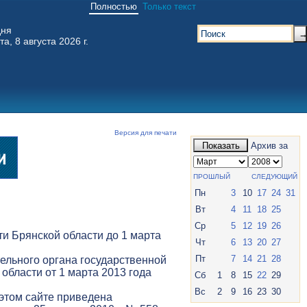
Полностью
Только текст
дня
та, 8 августа 2026 г.
Версия для печати
Показать
Архив за
ПРОШЛЫЙ
СЛЕДУЮЩИЙ
Пн
3
10
17
24
31
Вт
4
11
18
25
Ср
5
12
19
26
и Брянской области до 1 марта
Чт
6
13
20
27
Пт
7
14
21
28
ельного органа государственной
 области от 1 марта 2013 года
Сб
1
8
15
22
29
Вс
2
9
16
23
30
 этом сайте приведена