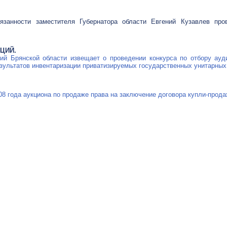
занности заместителя Губернатора области Евгений Кузавлев про
ЦИЙ.
й Брянской области извещает о проведении конкурса по отбору ауд
зультатов инвентаризации приватизируемых государственных унитарных
08 года аукциона по продаже права на заключение договора купли-прод