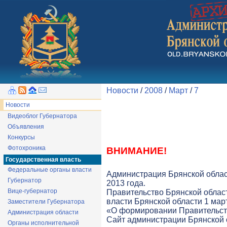
Новости
/
2008
/
Март
/
7
Новости
Видеоблог Губернатора
Объявления
Конкурсы
Фотохроника
ВНИМАНИЕ!
Государственная власть
Федеральные органы власти
Администрация Брянской облас
Губернатор
2013 года.
Вице-губернатор
Правительство Брянской облас
власти Брянской области 1 март
Заместители Губернатора
«О формировании Правительств
Администрация области
Cайт администрации Брянской о
Органы исполнительной