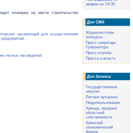
аварии на ЧАЭС
ведет планерку на месте строительства
Для СМИ
Журналистские
иторских организаций для осуществления
конкурсы
 предприятий.
Пресс-секретарь
Губернатора
Пресс-служба
ажи лесных насаждений.
Пресса и власть
Для бизнеса
Государственные
закупки
Лесные аукционы
Недропользование
Аренда, продажа
областной
собственности
Брянский
экономический
форум