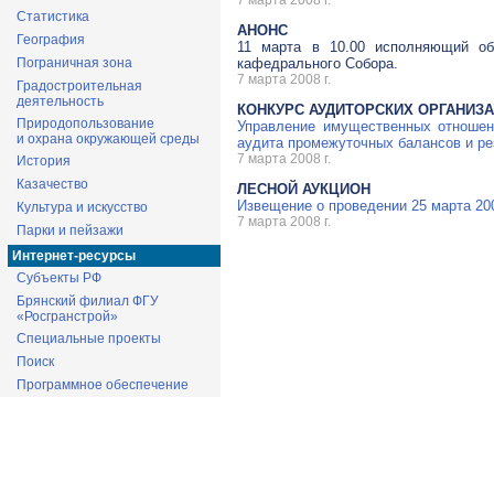
7 марта 2008 г.
Статистика
АНОНС
География
11 марта в 10.00 исполняющий обя
Пограничная зона
кафедрального Собора.
7 марта 2008 г.
Градостроительная
деятельность
КОНКУРС АУДИТОРСКИХ ОРГАНИЗА
Природопользование
Управление имущественных отношени
и охрана окружающей среды
аудита промежуточных балансов и ре
7 марта 2008 г.
История
Казачество
ЛЕСНОЙ АУКЦИОН
Извещение о проведении 25 марта 20
Культура и искусство
7 марта 2008 г.
Парки и пейзажи
Интернет-ресурсы
Субъекты РФ
Брянский филиал ФГУ
«Росгранстрой»
Специальные проекты
Поиск
Программное обеспечение