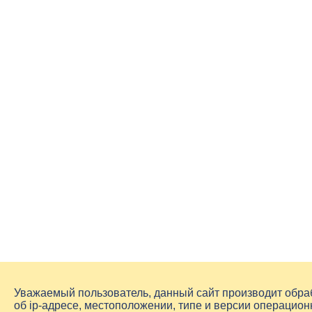
Уважаемый пользователь, данный сайт производит обр
об
ip-адресе
, местоположении, типе и версии операцион