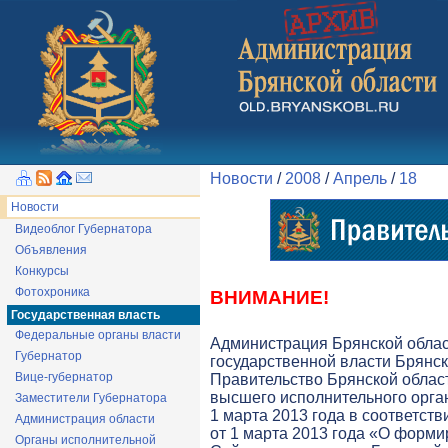
Новости
/
2008
/
Апрель
/
18
Новости
Видеоблог Губернатора
Объявления
Конкурсы
Фотохроника
ВНИМАНИЕ!
Государственная власть
Федеральные органы власти
Администрация Брянской обла
Губернатор
государственной власти Брянск
Вице-губернатор
Правительство Брянской облас
высшего исполнительного орга
Заместители Губернатора
1 марта 2013 года в соответств
Администрация области
от 1 марта 2013 года «О форми
Органы исполнительной