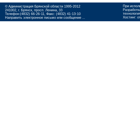
При испол
© Администрация Брянской области 1995-2012
Разработк
241002, г. Брянск, просп. Ленина, 33
технологи
Телефон:(4832) 66-26-11, Факс: (4832) 41-13-10
Хостинг:
о
Направить электронное письмо или сообщение ...