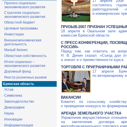
17 апреля 2008 
Прогноз социально-
состоялось годов
экономического развития
работодателей 
Стратегия социально-
и коммерческих пре
экономического развития
Областной бюджет
ПРИЗЫВ-2007 ПРИЗНАН УСПЕШНЫ
Целевые программы
18 апреля в Овальном зале админ
Инвестиции
комиссии Брянской области.
Внешнеэкономическая
С ПРЕСС-КОНФЕРЕНЦИИ, ПОСВЯЩЕ
деятельность
РОССИЯ»
Малый бизнес
Перед тем, как ответить на вопр
Н. В. Денин сказал: «Съезд дал о
Областная собственность
а значит и о преемственности курса.
Итоги социально –
экономического развития
ТОРГОВЛЯ С ПРИГРАНИЧНЫМИ РА
17 апреля Брян
Дорожный фонд
по ветеринарному и
Реестр розничных рынков
Брянская область
Устав
Символика
ВАКАНСИИ
Комитет по сельскому хозяйств
Законодательство
о проведении конкурса по формирова
Демография
АРЕНДА ЗЕМЕЛЬНОГО УЧАСТКА
Наука
Управление имущественных отношений
Инновации
на заключение договора аре
Информатизация
многофункционального торгового ком