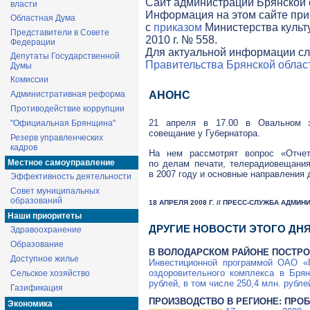
Cайт администрации Брянской о
власти
Информация на этом сайте при
Областная Дума
с
приказом
Министерства культ
Представители в Совете
2010 г. № 558.
Федерации
Для актуальной информации сл
Депутаты Государственной
Правительства Брянской облас
Думы
Комиссии
Административная реформа
АНОНС
Противодействие коррупции
21 апреля в 17.00 в Овальном з
"Официальная Брянщина"
совещание у Губернатора.
Резерв управленческих
кадров
На нем рассмотрят вопрос «Отчет
Местное самоуправление
по делам печати, телерадиовещани
в 2007 году и основные направления 
Эффективность деятельности
Совет муниципальных
образований
18 АПРЕЛЯ 2008 Г. // ПРЕСС-СЛУЖБА АДМИ
Наши приоритеты
ДРУГИЕ НОВОСТИ ЭТОГО ДН
Здравоохранение
Образование
В ВОЛОДАРСКОМ РАЙОНЕ ПОСТР
Доступное жилье
Инвестиционной программой ОАО «Г
оздоровительного комплекса в Бря
Сельское хозяйство
рублей, в том числе 250,4 млн. рубле
Газификация
ПРОИЗВОДСТВО В РЕГИОНЕ: ПРО
Экономика