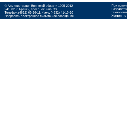
При испол
© Администрация Брянской области 1995-2012
Разработк
241002, г. Брянск, просп. Ленина, 33
технологи
Телефон:(4832) 66-26-11, Факс: (4832) 41-13-10
Хостинг:
о
Направить электронное письмо или сообщение ...