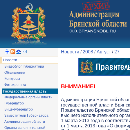
Новости
/
2008
/
Август
/
27
Новости
Видеоблог Губернатора
Объявления
Конкурсы
Фотохроника
ВНИМАНИЕ!
Государственная власть
Федеральные органы власти
Администрация Брянской обла
Губернатор
государственной власти Брянск
Вице-губернатор
Правительство Брянской облас
высшего исполнительного орга
Заместители Губернатора
1 марта 2013 года в соответств
Администрация области
от 1 марта 2013 года «О форми
Органы исполнительной