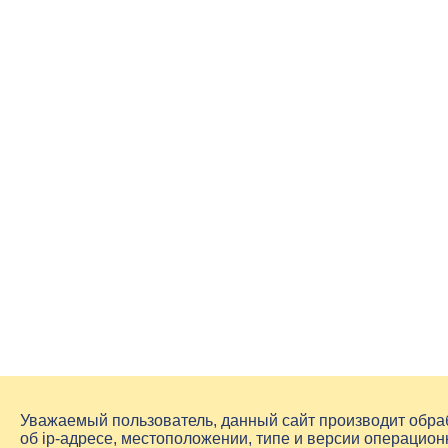
Уважаемый пользователь, данный сайт производит обр
об
ip-адресе
, местоположении, типе и версии операцион