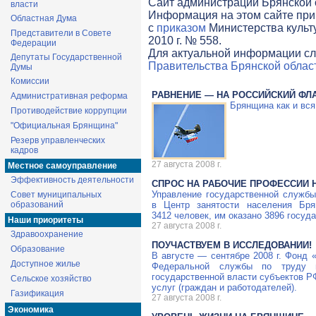
Cайт администрации Брянской о
власти
Информация на этом сайте при
Областная Дума
с
приказом
Министерства культ
Представители в Совете
2010 г. № 558.
Федерации
Для актуальной информации сл
Депутаты Государственной
Правительства Брянской облас
Думы
Комиссии
РАВНЕНИЕ — НА РОССИЙСКИЙ ФЛ
Административная реформа
Брянщина как и вся
Противодействие коррупции
"Официальная Брянщина"
Резерв управленческих
кадров
27 августа 2008 г.
Местное самоуправление
Эффективность деятельности
СПРОС НА РАБОЧИЕ ПРОФЕССИИ 
Управление государственной службы
Совет муниципальных
образований
в Центр занятости населения Бря
3412 человек, им оказано 3896 госуд
Наши приоритеты
27 августа 2008 г.
Здравоохранение
ПОУЧАСТВУЕМ В ИССЛЕДОВАНИИ!
Образование
В августе — сентябре 2008 г. Фонд 
Доступное жилье
Федеральной службы по труду и
государственной власти субъектов Р
Сельское хозяйство
услуг (граждан и работодателей).
Газификация
27 августа 2008 г.
Экономика