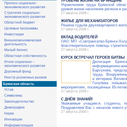
УРОВЕНЬ ЖИЗНИ НА БРЯНЩИНЕ
Прогноз социально-
Управлением труда Брянской облас
экономического развития
уровня жизни населения региона в р
Стратегия социально-
27 августа 2008 г.
экономического развития
ЖИЛЬЕ ДЛЯ МЕХАНИЗАТОРОВ
Областной бюджет
Решена судьба двухквартирного жило
Целевые программы
27 августа 2008 г.
Инвестиции
ВКЛАД ВОДИТЕЛЕЙ
Внешнеэкономическая
ОАО МП «Совтрансатво-Брянск-Холд
деятельность
благотворительную помощь строител
27 августа 2008 г.
Малый бизнес
Областная собственность
КУРСК ВСТРЕЧАЛ ГЕРОЕВ БИТВЫ
Делегация Брянс
Итоги социально –
экономического развития
информационно-ана
Барсукова, предсе
Дорожный фонд
труда, Вооружённ
Реестр розничных рынков
и ветерана Велико
Голубева побыва
Брянская область
мероприятиях, посвящённых
65-лети
Устав
27 августа 2008 г.
Символика
С ДНЁМ ЗНАНИЙ!
Законодательство
Уважаемые учащиеся, студенты, пе
Демография
Поздравляем Вас с началом нового у
27 августа 2008 г.
Наука
Инновации
Информатизация