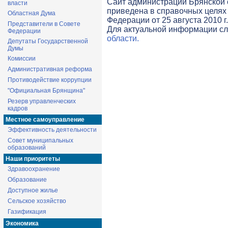
Cайт администрации Брянской о
власти
приведена в справочных целях 
Областная Дума
Федерации от 25 августа 2010 г
Представители в Совете
Для актуальной информации с
Федерации
области.
Депутаты Государственной
Думы
Комиссии
Административная реформа
Противодействие коррупции
"Официальная Брянщина"
Резерв управленческих
кадров
Местное самоуправление
Эффективность деятельности
Совет муниципальных
образований
Наши приоритеты
Здравоохранение
Образование
Доступное жилье
Сельское хозяйство
Газификация
Экономика