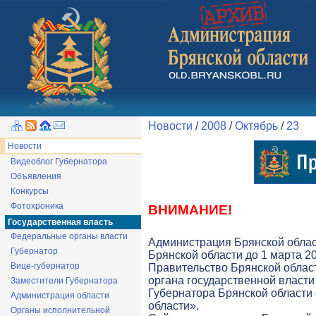
Новости
/
2008
/
Октябрь
/
23
Новости
Видеоблог Губернатора
Объявления
Конкурсы
Фотохроника
ВНИМАНИЕ!
Государственная власть
Федеральные органы власти
Администрация Брянской облас
Губернатор
Брянской области до 1 марта 20
Вице-губернатор
Правительство Брянской облас
органа государственной власти 
Заместители Губернатора
Губернатора Брянской области
Администрация области
области».
Органы исполнительной