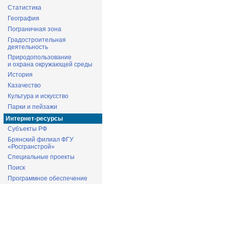
Статистика
География
Пограничная зона
Градостроительная
деятельность
Природопользование
и охрана окружающей среды
История
Казачество
Культура и искусство
Парки и пейзажи
Интернет-ресурсы
Субъекты РФ
Брянский филиал ФГУ
«Росгранстрой»
Специальные проекты
Поиск
Программное обеспечение