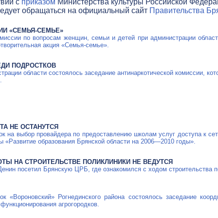
твии с
приказом
Министерства культуры Российской Федераци
ледует обращаться на официальный сайт
Правительства Бря
ИИ «СЕМЬЯ-СЕМЬЕ»
иссии по вопросам женщин, семьи и детей при администрации области
отворительная акция «Семья-семье».
ЕДИ ПОДРОСТКОВ
страции области состоялось заседание антинаркотической комиссии, кот
.
А НЕ ОСТАНУТСЯ
к на выбор провайдера по предоставлению школам услуг доступа к сети
ы «Развитие образования Брянской области на
2006—2010
годы».
ОТЫ НА СТРОИТЕЛЬСТВЕ ПОЛИКЛИНИКИ НЕ ВЕДУТСЯ
 Денин посетил Брянскую ЦРБ, где ознакомился с ходом строительства п
к «Вороновский» Рогнединского района состоялось заседание коорди
 функционирования агрогородков.