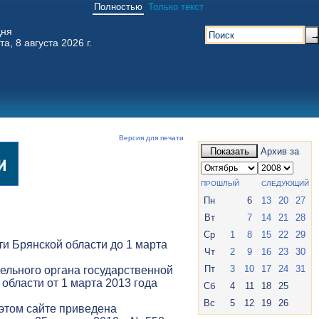
Полностью
Только текст
дня
та, 8 августа 2026 г.
Версия для печати
Показать
Архив за
ПРОШЛЫЙ
СЛЕДУЮЩИЙ
Пн
6
13
20
27
Вт
7
14
21
28
Ср
1
8
15
22
29
и Брянской области до 1 марта
Чт
2
9
16
23
30
Пт
3
10
17
24
31
ельного органа государственной
 области от 1 марта 2013 года
Сб
4
11
18
25
Вс
5
12
19
26
 этом сайте приведена