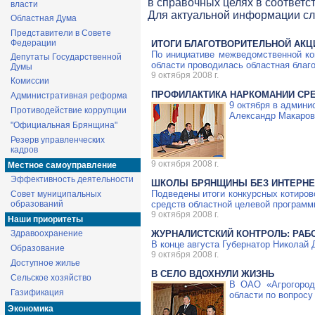
в справочных целях в соответс
власти
Для актуальной информации с
Областная Дума
Представители в Совете
Федерации
ИТОГИ БЛАГОТВОРИТЕЛЬНОЙ АКЦ
По инициативе межведомственной ком
Депутаты Государственной
области проводилась областная благ
Думы
9 октября 2008 г.
Комиссии
ПРОФИЛАКТИКА НАРКОМАНИИ СР
Административная реформа
9 октября в админи
Противодействие коррупции
Александр Макаров
"Официальная Брянщина"
Резерв управленческих
кадров
9 октября 2008 г.
Местное самоуправление
Эффективность деятельности
ШКОЛЫ БРЯНЩИНЫ БЕЗ ИНТЕРНЕТ
Подведены итоги конкурсных котирово
Совет муниципальных
образований
средств областной целевой программ
9 октября 2008 г.
Наши приоритеты
Здравоохранение
ЖУРНАЛИСТСКИЙ КОНТРОЛЬ: РАБ
В конце августа Губернатор Николай
Образование
9 октября 2008 г.
Доступное жилье
В СЕЛО ВДОХНУЛИ ЖИЗНЬ
Сельское хозяйство
В ОАО «Агрогородо
Газификация
области по вопросу
Экономика