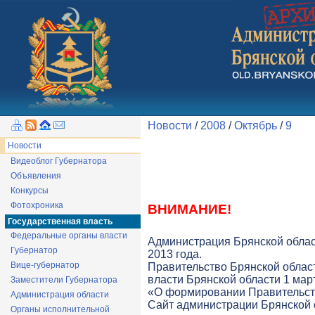
Новости
/
2008
/
Октябрь
/
9
Новости
Видеоблог Губернатора
Объявления
Конкурсы
Фотохроника
ВНИМАНИЕ!
Государственная власть
Федеральные органы власти
Администрация Брянской облас
Губернатор
2013 года.
Вице-губернатор
Правительство Брянской облас
власти Брянской области 1 март
Заместители Губернатора
«О формировании Правительств
Администрация области
Cайт администрации Брянской о
Органы исполнительной