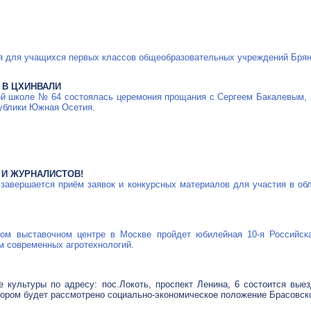
ция для учащихся первых классов общеобразовательных учреждений Брян
 В ЦХИНВАЛИ
кой школе № 64 состоялась церемония прощания с Сергеем Бакалевым, 
публики Южная Осетия.
И ЖУРНАЛИСТОВ!
 завершается приём заявок и конкурсных материалов для участия в об
ком выставочном центре в Москве пройдет юбилейная
10-я
Российска
 современных агротехнологий.
е культуры по адресу: пос.Локоть, проспект Ленина, 6 состоится вые
отором будет рассмотрено социально-экономическое положение Брасовско