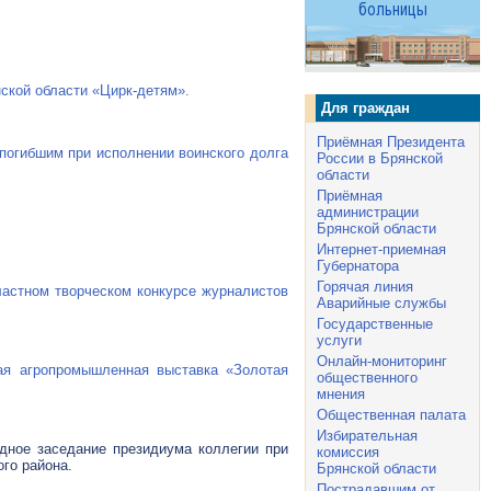
ской области «Цирк-детям».
Для граждан
Приёмная Президента
погибшим при исполнении воинского долга
России в Брянской
области
Приёмная
администрации
Брянской области
Интернет-приемная
Губернатора
Горячая линия
ластном творческом конкурсе журналистов
Аварийные службы
Государственные
услуги
Онлайн-мониторинг
я агропромышленная выставка «Золотая
общественного
мнения
Общественная палата
Избирательная
здное заседание президиума коллегии при
комиссия
го района.
Брянской области
Пострадавшим от