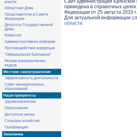
Cайт администрации Брянской о
власти
приведена в справочных целях 
Областная Дума
Федерации от 25 августа 2010 г
Представители в Совете
Для актуальной информации с
Федерации
области.
Депутаты Государственной
Думы
Комиссии
Административная реформа
Противодействие коррупции
"Официальная Брянщина"
Резерв управленческих
кадров
Местное самоуправление
Эффективность деятельности
Совет муниципальных
образований
Наши приоритеты
Здравоохранение
Образование
Доступное жилье
Сельское хозяйство
Газификация
Экономика