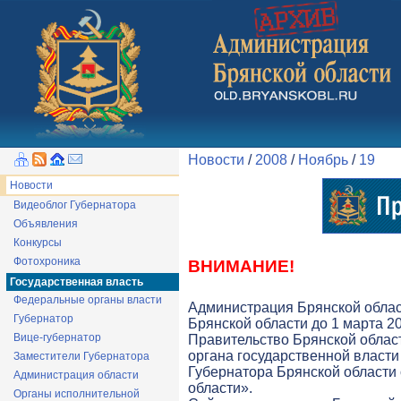
Новости
/
2008
/
Ноябрь
/
19
Новости
Видеоблог Губернатора
Объявления
Конкурсы
Фотохроника
ВНИМАНИЕ!
Государственная власть
Федеральные органы власти
Администрация Брянской облас
Губернатор
Брянской области до 1 марта 20
Вице-губернатор
Правительство Брянской облас
органа государственной власти 
Заместители Губернатора
Губернатора Брянской области
Администрация области
области».
Органы исполнительной