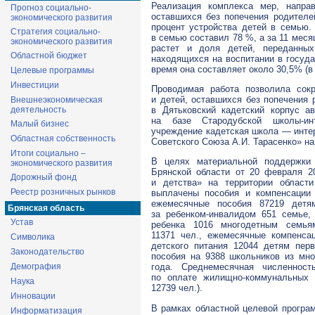
Реализация комплекса мер, напра
Прогноз социально-
оставшихся без попечения родителе
экономического развития
процент устройства детей в семью. 
Стратегия социально-
в семью составил 78 %, а за 11 меся
экономического развития
растет и доля детей, переданны
Областной бюджет
находящихся на воспитании в госуд
время она составляет около 30,5% (в
Целевые программы
Инвестиции
Проводимая работа позволила сокр
и детей, оставшихся без попечения 
Внешнеэкономическая
в Дятьковский кадетский корпус а
деятельность
на базе Стародубской школы-инт
Малый бизнес
учреждение кадетская школа — интер
Областная собственность
Советского Союза А.И. Тарасенко» на
Итоги социально –
В целях материальной поддержки
экономического развития
Брянской области от 20 февраля
Дорожный фонд
и детства» на территории област
Реестр розничных рынков
выплачены пособия и компенсации
ежемесячные пособия 87219 детя
Брянская область
за ребенком-инвалидом 651 семье,
Устав
ребенка 1016 многодетным семья
11371 чел., ежемесячные компенса
Символика
детского питания 12044 детям перв
Законодательство
пособия на 9388 школьников из мн
Демография
года. Среднемесячная численност
по оплате жилищно-коммунальных 
Наука
12739 чел.).
Инновации
В рамках областной целевой програ
Информатизация