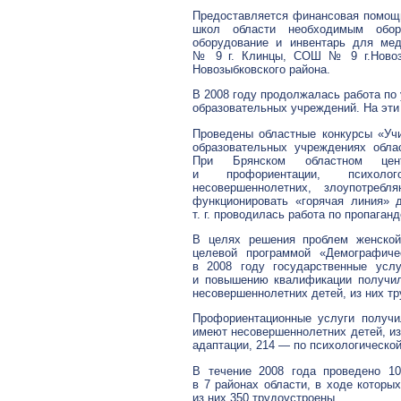
Предоставляется финансовая помощ
школ области необходимым обор
оборудование и инвентарь для ме
№ 9 г. Клинцы, СОШ № 9 г.Ново
Новозыбковского района.
В 2008 году продолжалась работа по
образовательных учреждений. На эти 
Проведены областные конкурсы «Уч
образовательных учреждениях обла
При Брянском областном центр
и профориентации, психолог
несовершеннолетних, злоупотреб
функционировать «горячая линия» 
т. г. проводилась работа по пропаган
В целях решения проблем женской 
целевой программой «Демографиче
в 2008 году государственные услу
и повышению квалификации получил
несовершеннолетних детей, из них тр
Профориентационные услуги получи
имеют несовершеннолетних детей, из
адаптации, 214 — по психологическо
В течение 2008 года проведено 1
в 7 районах области, в ходе которы
из них 350 трудоустроены.