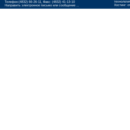
технологи
Телефон:(4832) 66-26-11, Факс: (4832) 41-13-10
Хостинг:
о
Направить электронное письмо или сообщение ...