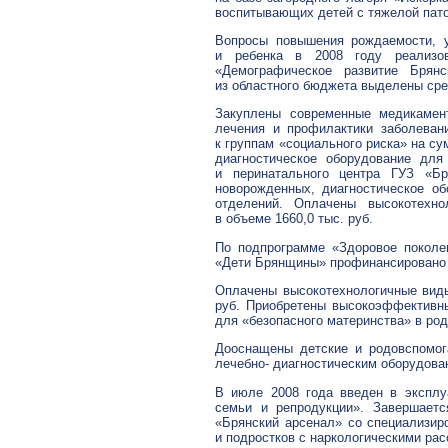
воспитывающих детей с тяжелой пато
Вопросы повышения рождаемости, у
и ребенка в 2008 году реализо
«Демографическое развитие Брян
из областного бюджета выделены сред
Закуплены современные медикамен
лечения и профилактики заболеван
к группам «социального риска» на су
диагностическое оборудование дл
и перинатального центра ГУЗ «Б
новорожденных, диагностическое об
отделений. Оплачены высокотехн
в объеме 1660,0 тыс. руб.
По подпрограмме «Здоровое поколе
«Дети Брянщины» профинансировано 1
Оплачены высокотехнологичные вид
руб. Приобретены высокоэффективн
для «безопасного материнства» в род
Дооснащены детские и родовспомог
лечебно- диагностическим оборудован
В июле 2008 года введен в эксплу
семьи и репродукции». Завершаетс
«Брянский арсенал» со специализир
и подростков с наркологическими рас