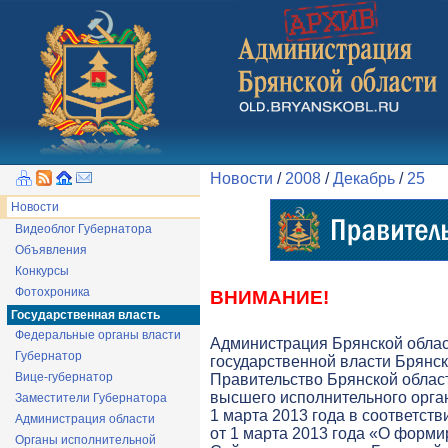
Новости
/
2008
/
Декабрь
/
25
Новости
Видеоблог Губернатора
Объявления
Конкурсы
Фотохроника
ВНИМАНИЕ!
Государственная власть
Федеральные органы власти
Администрация Брянской обла
Губернатор
государственной власти Брянск
Вице-губернатор
Правительство Брянской облас
высшего исполнительного орга
Заместители Губернатора
1 марта 2013 года в соответств
Администрация области
от 1 марта 2013 года «О форми
Органы исполнительной