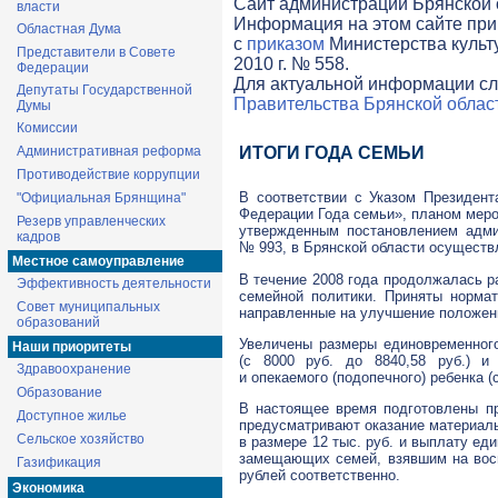
Cайт администрации Брянской о
власти
Информация на этом сайте при
Областная Дума
с
приказом
Министерства культ
Представители в Совете
2010 г. № 558.
Федерации
Для актуальной информации сл
Депутаты Государственной
Правительства Брянской облас
Думы
Комиссии
Административная реформа
ИТОГИ ГОДА СЕМЬИ
Противодействие коррупции
В соответствии с Указом Президен
"Официальная Брянщина"
Федерации Года семьи», планом меро
Резерв управленческих
утвержденным постановлением адми
кадров
№ 993, в Брянской области осуществ
Местное самоуправление
В течение 2008 года продолжалась р
Эффективность деятельности
семейной политики. Приняты нормат
Совет муниципальных
направленные на улучшение положени
образований
Увеличены размеры единовременног
Наши приоритеты
(с 8000 руб. до 8840,58 руб.) и
Здравоохранение
и опекаемого (подопечного) ребенка (с
Образование
В настоящее время подготовлены пр
Доступное жилье
предусматривают оказание материа
Сельское хозяйство
в размере 12 тыс. руб. и выплату е
замещающих семей, взявшим на воспи
Газификация
рублей соответственно.
Экономика