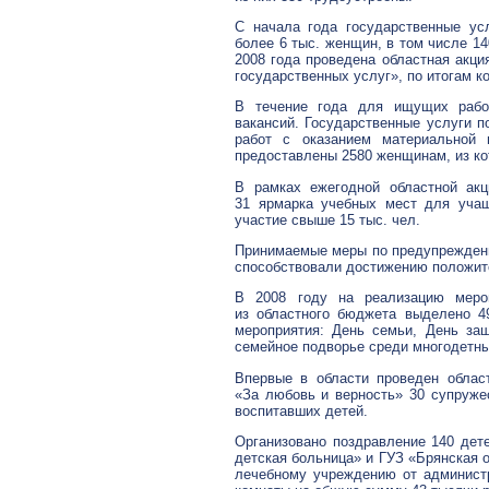
С начала года государственные ус
более 6 тыс. женщин, в том числе 1
2008 года проведена областная акци
государственных услуг», по итогам к
В течение года для ищущих рабо
вакансий. Государственные услуги 
работ с оказанием материальной
предоставлены 2580 женщинам, из ко
В рамках ежегодной областной акц
31 ярмарка учебных мест для учащ
участие свыше 15 тыс. чел.
Принимаемые меры по предупреждени
способствовали достижению положит
В 2008 году на реализацию меро
из областного бюджета выделено 49
мероприятия: День семьи, День за
семейное подворье среди многодетны
Впервые в области проведен облас
«За любовь и верность» 30 супружес
воспитавших детей.
Организовано поздравление 140 дет
детская больница» и ГУЗ «Брянская 
лечебному учреждению от администр