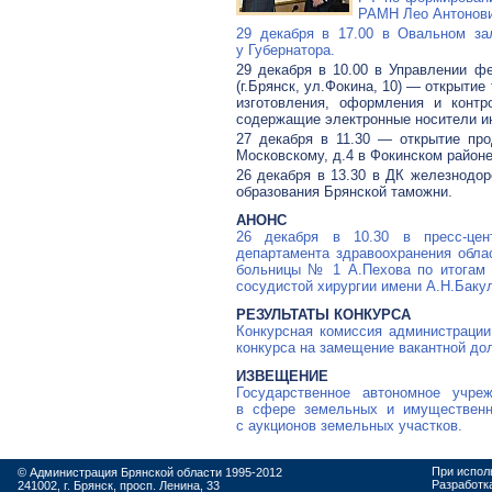
РАМН Лео Антонови
29 декабря в 17.00 в Овальном за
у Губернатора.
29 декабря в 10.00 в Управлении ф
(г.Брянск, ул.Фокина, 10) — открыти
изготовления, оформления и контр
содержащие электронные носители и
27 декабря в 11.30 — открытие пр
Московскому, д.4 в Фокинском районе
26 декабря в 13.30 в ДК железнодо
образования Брянской таможни.
АНОНС
26 декабря в 10.30 в пресс-цен
департамента здравоохранения обла
больницы № 1 А.Пехова по итогам в
сосудистой хирургии имени А.Н.Баку
РЕЗУЛЬТАТЫ КОНКУРСА
Конкурсная комиссия администрации
конкурса на замещение вакантной до
ИЗВЕЩЕНИЕ
Государственное автономное учре
в сфере земельных и имущественн
с аукционов земельных участков.
При испол
© Администрация Брянской области 1995-2012
Разработк
241002, г. Брянск, просп. Ленина, 33