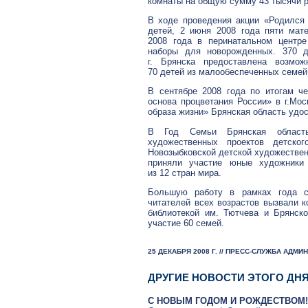
комнаты на общую сумму 43 тысячи р
В ходе проведения акции «Родился
детей, 2 июня 2008 года пяти мат
2008 года в перинатальном центре
наборы для новорожденных. 370 д
г. Брянска предоставлена возмож
70 детей из малообеспеченных семей
В сентябре 2008 года по итогам ч
основа процветания России» в г.Мо
образа жизни» Брянская область удо
В Год Семьи Брянская область
художественных проектов детско
Новозыбковской детской художествен
приняли участие юные художники 
из 12 стран мира.
Большую работу в рамках года с
читателей всех возрастов вызвали 
библиотекой им. Тютчева и Брянско
участие 60 семей.
25 ДЕКАБРЯ 2008 Г. // ПРЕСС-СЛУЖБА АДМ
ДРУГИЕ НОВОСТИ ЭТОГО ДН
С НОВЫМ ГОДОМ И РОЖДЕСТВОМ!