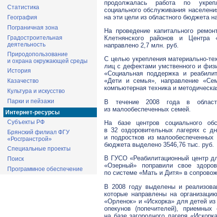
продолжалась работа по укрепл
Статистика
социального обслуживания населени
на эти цели из областного бюджета на
География
Пограничная зона
На проведение капитального ремон
Клетнянского районов и Центра 
Градостроительная
деятельность
направлено 2,7 млн. руб.
Природопользование
С целью укрепления материально-те
и охрана окружающей среды
лиц с дефектами умственного и физи
История
«Социальная поддержка и реабили
«Дети и семья», направление «Сем
Казачество
компьютерная техника и методическая
Культура и искусство
Парки и пейзажи
В течение 2008 года в област
из малообеспеченных семей.
Интернет-ресурсы
Субъекты РФ
На базе центров социального об
в 32 оздоровительных лагерях с д
Брянский филиал ФГУ
и подростков из малообеспеченных 
«Росгранстрой»
бюджета выделено 3546,76 тыс. руб.
Специальные проекты
В ГУСО «Реабилитационный центр дл
Поиск
«Озерный» поправили свое здоро
Программное обеспечение
по системе «Мать и Дитя» в сопровож
В 2008 году выделены и реализова
которые направлены на организаци
«Орленок» и «Искорка» для детей из
опекунов (попечителей), приемных
на базе загородного лагеря «Искорк