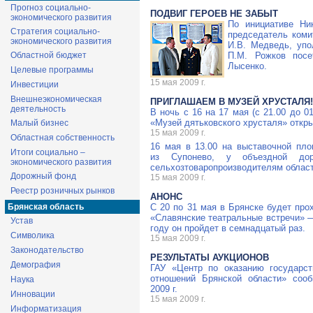
Прогноз социально-
ПОДВИГ ГЕРОЕВ НЕ ЗАБЫТ
экономического развития
По инициативе Ни
Стратегия социально-
председатель коми
экономического развития
И.В. Медведь, упо
Областной бюджет
П.М. Рожков посе
Лысенко.
Целевые программы
15 мая 2009 г.
Инвестиции
Внешнеэкономическая
ПРИГЛАШАЕМ В МУЗЕЙ ХРУСТАЛЯ!
деятельность
В ночь с 16 на 17 мая (с 21.00 до 
«Музей дятьковского хрусталя» откр
Малый бизнес
15 мая 2009 г.
Областная собственность
16 мая в 13.00 на выставочной пл
Итоги социально –
из Супонево, у объездной доро
экономического развития
сельхозтоваропроизводителям област
Дорожный фонд
15 мая 2009 г.
Реестр розничных рынков
АНОНС
Брянская область
С 20 по 31 мая в Брянске будет пр
«Славянские театральные встречи» 
Устав
году он пройдет в семнадцатый раз.
Символика
15 мая 2009 г.
Законодательство
РЕЗУЛЬТАТЫ АУКЦИОНОВ
Демография
ГАУ «Центр по оказанию государс
отношений Брянской области» соо
Наука
2009 г.
Инновации
15 мая 2009 г.
Информатизация