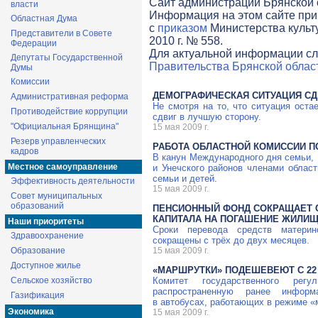
Cайт администрации Брянской о
власти
Информация на этом сайте при
Областная Дума
с
приказом
Министерства культ
Представители в Совете
2010 г. № 558.
Федерации
Для актуальной информации сл
Депутаты Государственной
Правительства Брянской облас
Думы
Комиссии
ДЕМОГРАФИЧЕСКАЯ СИТУАЦИЯ СД
Административная реформа
Не смотря на то, что ситуация оста
Противодействие коррупции
сдвиг в лучшую сторону.
"Официальная Брянщина"
15 мая 2009 г.
Резерв управленческих
РАБОТА ОБЛАСТНОЙ КОМИССИИ П
кадров
В канун Международного дня семьи, 
Местное самоуправление
и Унечского районов членами облас
семьи и детей.
Эффективность деятельности
15 мая 2009 г.
Совет муниципальных
образований
ПЕНСИОННЫЙ ФОНД СОКРАЩАЕТ 
КАПИТАЛА НА ПОГАШЕНИЕ ЖИЛИ
Наши приоритеты
Сроки перевода средств материн
Здравоохранение
сокращены с трёх до двух месяцев.
Образование
15 мая 2009 г.
Доступное жилье
«МАРШРУТКИ» ПОДЕШЕВЕЮТ С 22
Сельское хозяйство
Комитет государственного рег
распространенную ранее инфор
Газификация
в автобусах, работающих в режиме «
Экономика
15 мая 2009 г.