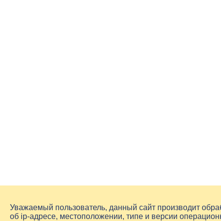
Уважаемый пользователь, данный сайт производит обр
об
ip-адресе
, местоположении, типе и версии операцион