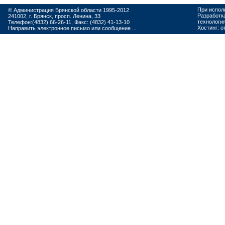
При испол
© Администрация Брянской области 1995-2012
Разработк
241002, г. Брянск, просп. Ленина, 33
технологи
Телефон:(4832) 66-26-11, Факс: (4832) 41-13-10
Хостинг:
о
Направить электронное письмо или сообщение ...