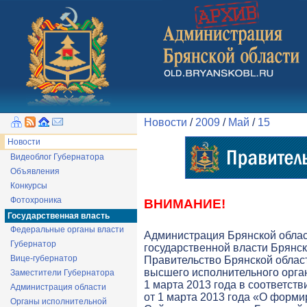
Новости
/
2009
/
Май
/
15
Новости
Видеоблог Губернатора
Объявления
Конкурсы
Фотохроника
ВНИМАНИЕ!
Государственная власть
Федеральные органы власти
Администрация Брянской обла
Губернатор
государственной власти Брянск
Вице-губернатор
Правительство Брянской облас
высшего исполнительного орга
Заместители Губернатора
1 марта 2013 года в соответств
Администрация области
от 1 марта 2013 года «О форми
Органы исполнительной