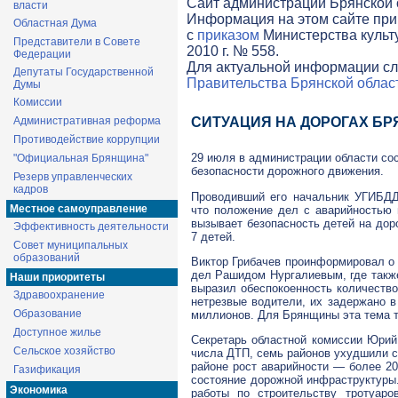
Cайт администрации Брянской о
власти
Информация на этом сайте при
Областная Дума
с
приказом
Министерства культ
Представители в Совете
2010 г. № 558.
Федерации
Для актуальной информации сл
Депутаты Государственной
Правительства Брянской облас
Думы
Комиссии
Административная реформа
СИТУАЦИЯ НА ДОРОГАХ Б
Противодействие коррупции
29 июля в администрации области со
"Официальная Брянщина"
безопасности дорожного движения.
Резерв управленческих
кадров
Проводивший его начальник УГИБДД
Местное самоуправление
что положение дел с аварийностью 
вызывает безопасность детей на дор
Эффективность деятельности
7 детей.
Совет муниципальных
образований
Виктор Грибачев проинформировал о
дел Рашидом Нургалиевым, где также
Наши приоритеты
выразил обеспокоенность количеств
Здравоохранение
нетрезвые водители, их задержано в
Образование
миллионов. Для Брянщины эта тема т
Доступное жилье
Секретарь областной комиссии Юрий
Сельское хозяйство
числа ДТП, семь районов ухудшили с
районе рост аварийности — более 2
Газификация
состояние дорожной инфраструктуры
Экономика
работы по строительству тротуар