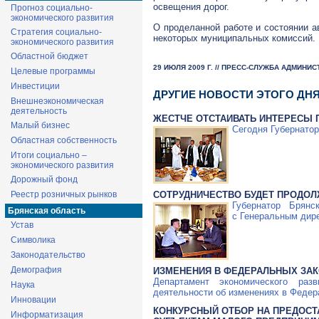
освещения дорог.
Прогноз социально-
экономического развития
О проделанной работе и состоянии 
Стратегия социально-
некоторых муниципальных комиссий.
экономического развития
Областной бюджет
29 ИЮЛЯ 2009 Г. // ПРЕСС-СЛУЖБА АДМИНИ
Целевые программы
Инвестиции
ДРУГИЕ НОВОСТИ ЭТОГО ДН
Внешнеэкономическая
деятельность
ЖЕСТЧЕ ОТСТАИВАТЬ ИНТЕРЕСЫ
Малый бизнес
Сегодня Губернатор
Областная собственность
Итоги социально –
экономического развития
Дорожный фонд
СОТРУДНИЧЕСТВО БУДЕТ ПРОДО
Реестр розничных рынков
Губернатор Брян
Брянская область
с Генеральным дир
Устав
Символика
Законодательство
Демография
ИЗМЕНЕНИЯ В ФЕДЕРАЛЬНЫХ ЗА
Департамент экономического раз
Наука
деятельности об изменениях в Федер
Инновации
КОНКУРСНЫЙ ОТБОР НА ПРЕДОС
Информатизация