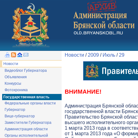
Новости
/
2009
/
Июль
/
29
Новости
Видеоблог Губернатора
Объявления
Конкурсы
Фотохроника
ВНИМАНИЕ!
Государственная власть
Федеральные органы власти
Администрация Брянской обла
Губернатор
государственной власти Брянск
Вице-губернатор
Правительство Брянской облас
высшего исполнительного орга
Заместители Губернатора
1 марта 2013 года в соответств
Администрация области
от 1 марта 2013 года «О форми
Органы исполнительной