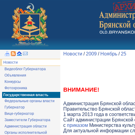
Новости
/
2009
/
Ноябрь
/
25
Новости
Видеоблог Губернатора
Объявления
Конкурсы
Фотохроника
ВНИМАНИЕ!
Государственная власть
Федеральные органы власти
Администрация Брянской облас
Губернатор
Правительство Брянской облас
Вице-губернатор
1 марта 2013 года в соответст
Cайт администрации Брянской о
Заместители Губернатора
с
приказом
Министерства культу
Администрация области
Для актуальной информации с
Органы исполнительной