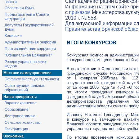
Cайт администрации Брянской о
власти
Информация на этом сайте при
Областная Дума
с
приказом
Министерства культ
Представители в Совете
2010 г. № 558.
Федерации
Для актуальной информации сл
Депутаты Государственной
Правительства Брянской облас
Думы
Комиссии
Административная реформа
ИТОГИ КОНКУРСОВ
Противодействие коррупции
Конкурсная комиссия администрации
"Официальная Брянщина"
конкурсов на замещение вакантной д
Резерв управленческих
кадров
В соответствии с Федеральным зако
Местное самоуправление
гражданской службе Российской Фе
от 1 февраля 2005года № 112 
Эффективность деятельности
государственной гражданской служ
Совет муниципальных
от 16 июня 2005 года №
46-3
«О гос
образований
по итогам проведения конкурса н
гражданской службы Брянской област
Наши приоритеты
делопроизводства управления го
Здравоохранение
администрации области считать побе
Образование
Иванову Наталью Геннадиевну, Мит
Доступное жилье
в конкурсе на замещение вакантн
Сельское хозяйство
Брянской области заведующего сект
управления государственной службы 
Газификация
Экономика
По итогам проведения конкурса 