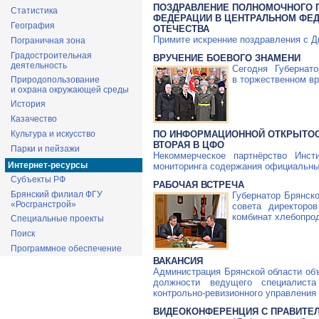
ПОЗДРАВЛЕНИЕ ПОЛНОМОЧНОГО 
Статистика
ФЕДЕРАЦИИ В ЦЕНТРАЛЬНОМ ФЕД
География
ОТЕЧЕСТВА
Примите искренние поздравления с Д
Пограничная зона
Градостроительная
ВРУЧЕНИЕ БОЕВОГО ЗНАМЕНИ
деятельность
Сегодня Губернат
в торжественном вр
Природопользование
и охрана окружающей среды
История
Казачество
ПО ИНФОРМАЦИОННОЙ ОТКРЫТОС
Культура и искусство
ВТОРАЯ В ЦФО
Парки и пейзажи
Некоммерческое партнёрство Инс
Интернет-ресурсы
мониторинга содержания официальных
Субъекты РФ
РАБОЧАЯ ВСТРЕЧА
Брянский филиал ФГУ
Губернатор Брянск
«Росгранстрой»
совета директоро
комбинат хлебопро
Специальные проекты
Поиск
Программное обеспечение
ВАКАНСИЯ
Администрация Брянской области объ
должности ведущего специалист
контрольно-ревизионного
управления 
ВИДЕОКОНФЕРЕНЦИЯ С ПРАВИТЕ