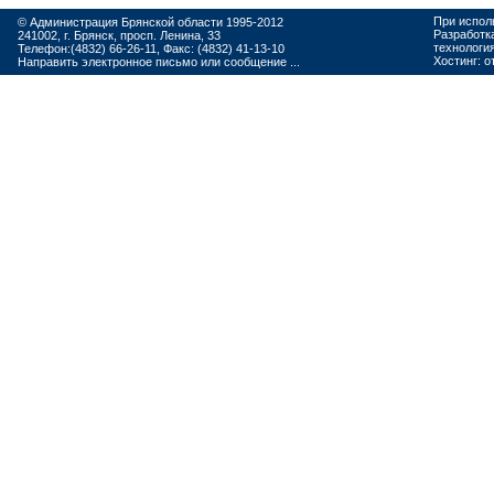
При испол
© Администрация Брянской области 1995-2012
Разработк
241002, г. Брянск, просп. Ленина, 33
технологи
Телефон:(4832) 66-26-11, Факс: (4832) 41-13-10
Хостинг:
о
Направить электронное письмо или сообщение ...