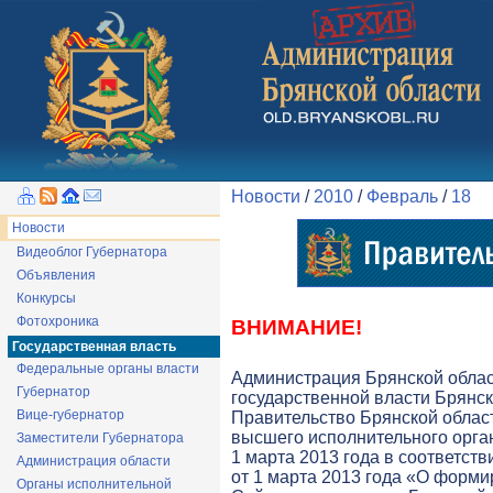
Новости
/
2010
/
Февраль
/
18
Новости
Видеоблог Губернатора
Объявления
Конкурсы
Фотохроника
ВНИМАНИЕ!
Государственная власть
Федеральные органы власти
Администрация Брянской обла
Губернатор
государственной власти Брянск
Вице-губернатор
Правительство Брянской облас
высшего исполнительного орга
Заместители Губернатора
1 марта 2013 года в соответств
Администрация области
от 1 марта 2013 года «О форми
Органы исполнительной