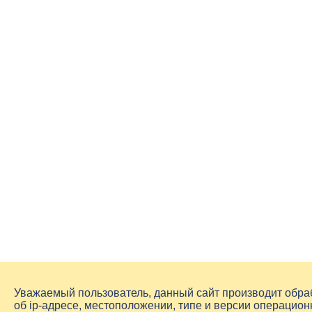
Уважаемый пользователь, данный сайт производит обр
об
ip-адресе
, местоположении, типе и версии операцион