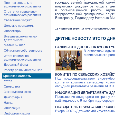
государственной гражданской служ
Прогноз социально-
подготовки документов отдела де
экономического развития
и организационной работы адми
Стратегия социально-
государственной гражданской служ
экономического развития
Викторовну, Подобедову Наталью Ми
Областной бюджет
Целевые программы
18 ФЕВРАЛЯ 2010 Г. // ИНФОРМАЦИОННО-А
Инвестиции
Внешнеэкономическая
ДРУГИЕ НОВОСТИ ЭТОГО ДН
деятельность
Малый бизнес
РАЛЛИ «СТО ДОРОГ» НА КУБОК ГУ
Областная собственность
В областной админ
любительского рал
Итоги социально –
экономического развития
Дорожный фонд
Реестр розничных рынков
КОМИТЕТ ПО СЕЛЬСКОМУ ХОЗЯЙС
Брянская область
Под председательством
вице-губер
Устав
коллегии комитета сельскому хозяй
обсудили результаты развития АПК в 
Символика
Законодательство
ИНФОРМАЦИЯ ДЕПАРТАМЕНТА ЗД
Превышение эпидпорога по гриппу и 
Демография
наблюдалось с 9 ноября и до середин
Наука
ОБЛАДАТЕЛЬ ПРИЗА «ЛИДЕР КАЧ
Инновации
Вчера
ООО «Дятьковский хрустальны
Информатизация