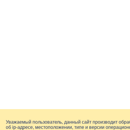
Уважаемый пользователь, данный сайт производит обр
об
ip-адресе
, местоположении, типе и версии операцион