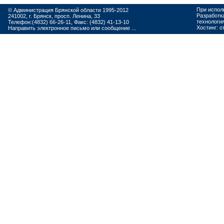
При испол
© Администрация Брянской области 1995-2012
Разработк
241002, г. Брянск, просп. Ленина, 33
технологи
Телефон:(4832) 66-26-11, Факс: (4832) 41-13-10
Хостинг:
о
Направить электронное письмо или сообщение ...