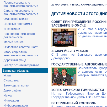
Прогноз социально-
26 МАЯ 2010 Г. // ПРЕСС-СЛУЖБА АДМИНИС
экономического развития
Стратегия социально-
ДРУГИЕ НОВОСТИ ЭТОГО ДН
экономического развития
Областной бюджет
СОВЕТ ПРИ ПРЕЗИДЕНТЕ РОССИИ
Целевые программы
ЗАСЕДАНИЕ В ОМСКЕ
25–26 мая в город
Инвестиции
выездные меропри
Внешнеэкономическая
по делам казачеств
деятельность
Малый бизнес
Областная собственность
АВИАРЕЙСЫ В МОСКВУ
Итоги социально –
С 3 июня из Брянского аэропорт
экономического развития
Домодедово.
Дорожный фонд
ГОСУДАРСТВЕННЫЕ АВТОНОМНЫЕ
Реестр розничных рынков
Заместитель Губе
Брянская область
о деятельности г
которых является а
Устав
Символика
Законодательство
УСПЕХ БРЯНСКОЙ ГИМНАЗИСТКИ
Демография
На имя Губернатора Николая Ден
Наука
Государственной Думы РФ Светланы
Инновации
ВЕТЕРИНАРНЫЙ КОНТРОЛЬ
Информатизация
В целях недопущения заноса возбуд