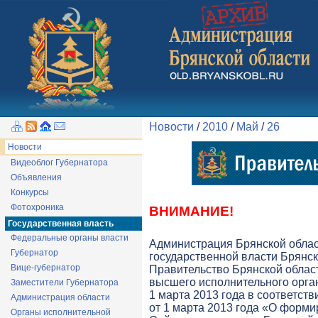
Новости
/
2010
/
Май
/
26
Новости
Видеоблог Губернатора
Объявления
Конкурсы
Фотохроника
ВНИМАНИЕ!
Государственная власть
Федеральные органы власти
Администрация Брянской обла
Губернатор
государственной власти Брянск
Вице-губернатор
Правительство Брянской облас
высшего исполнительного орга
Заместители Губернатора
1 марта 2013 года в соответств
Администрация области
от 1 марта 2013 года «О форми
Органы исполнительной