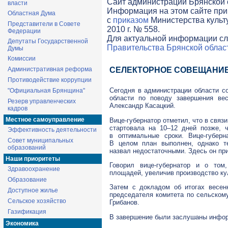
Cайт администрации Брянской о
власти
Информация на этом сайте при
Областная Дума
с
приказом
Министерства культ
Представители в Совете
2010 г. № 558.
Федерации
Для актуальной информации сл
Депутаты Государственной
Правительства Брянской облас
Думы
Комиссии
Административная реформа
СЕЛЕКТОРНОЕ СОВЕЩАНИ
Противодействие коррупции
Сегодня в администрации области с
"Официальная Брянщина"
области по поводу завершения
ве
Резерв управленческих
Александр Касацкий.
кадров
Местное самоуправление
Вице-губернатор
отметил, что в связ
стартовала на 10–12 дней позже,
Эффективность деятельности
в оптимальные сроки.
Вице-губерн
Совет муниципальных
В целом план выполнен, однако т
образований
назвал недостаточными. Здесь он пр
Наши приоритеты
Говорил
вице-губернатор
и о том, 
Здравоохранение
площадей, увеличив производство ку
Образование
Затем с докладом об итогах весен
Доступное жилье
председателя комитета по сельском
Сельское хозяйство
Грибанов.
Газификация
В завершение были заслушаны инфор
Экономика