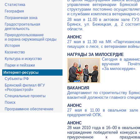
управление ветеринарии Брянско
Статистика
структурами постоянно осуществляе
География
и службами комплекса
ветеринарно-
Пограничная зона
28 мая в 11.00 в актовом зале ГУ
Брянск, ул. Бежицкая, д. 2 состои
Градостроительная
области.
деятельность
Природопользование
АНОНС
и охрана окружающей среды
27 мая в 11.30 на МК «Партизанска
История
пишущих о лесе, с ветеранами войны
Казачество
НАГРАДЫ ЗА МИЛОСЕРДИЕ
Культура и искусство
Сегодня в админис
вручения Почё
Парки и пейзажи
«За милосердие».
Интернет-ресурсы
Субъекты РФ
Брянский филиал ФГУ
ВАКАНСИЯ
«Росгранстрой»
Департамент по строительству Брянс
Специальные проекты
вакантной должности главного специ
Поиск
АНОНС
Программное обеспечение
27 мая в 11.00 в овальном зале 
предприятий ОПК.
АНОНС
28 мая 2010 года в 16–00 в овально
награждение победителей конкурса
приуроченное к празднов